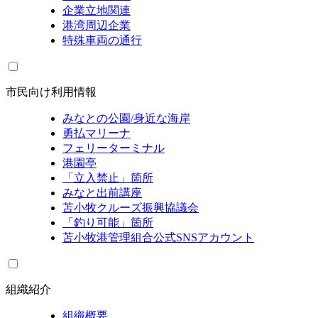
企業立地関連
港湾周辺企業
特殊車両の通行
市民向け利用情報
みなとの公園/身近な海岸
勇払マリーナ
フェリーターミナル
港園亭
「立入禁止」箇所
みなと出前講座
苫小牧クルーズ振興協議会
「釣り可能」箇所
苫小牧港管理組合公式SNSアカウント
組織紹介
組織概要