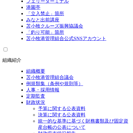
フェリーターミナル
港園亭
「立入禁止」箇所
みなと出前講座
苫小牧クルーズ振興協議会
「釣り可能」箇所
苫小牧港管理組合公式SNSアカウント
組織紹介
組織概要
苫小牧港管理組合議会
例規類集（条例や規則等）
人事・採用情報
定期監査
財政状況
予算に関する公表資料
決算に関する公表資料
統一的な基準に基づく財務書類及び固定資
産台帳の公表について