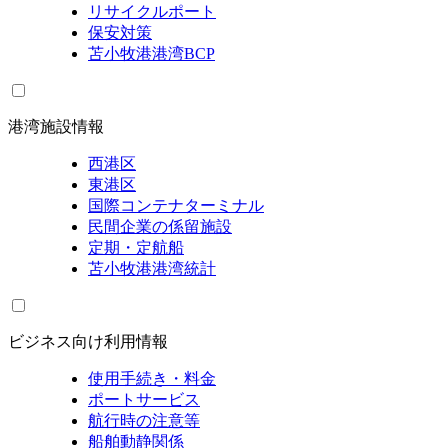
リサイクルポート
保安対策
苫小牧港港湾BCP
港湾施設情報
西港区
東港区
国際コンテナターミナル
民間企業の係留施設
定期・定航船
苫小牧港港湾統計
ビジネス向け利用情報
使用手続き・料金
ポートサービス
航行時の注意等
船舶動静関係