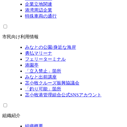
企業立地関連
港湾周辺企業
特殊車両の通行
市民向け利用情報
みなとの公園/身近な海岸
勇払マリーナ
フェリーターミナル
港園亭
「立入禁止」箇所
みなと出前講座
苫小牧クルーズ振興協議会
「釣り可能」箇所
苫小牧港管理組合公式SNSアカウント
組織紹介
組織概要