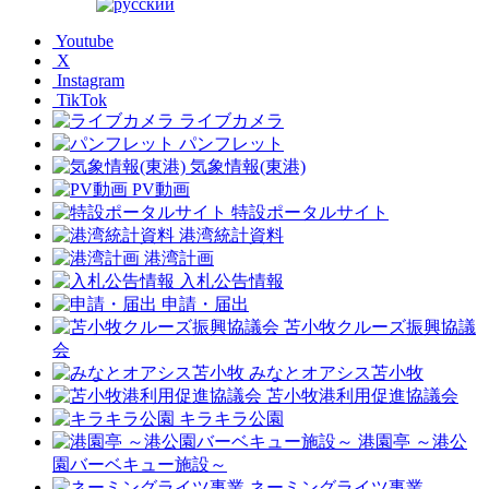
Youtube
X
Instagram
TikTok
ライブカメラ
パンフレット
気象情報(東港)
PV動画
特設ポータルサイト
港湾統計資料
港湾計画
入札公告情報
申請・届出
苫小牧クルーズ振興協議
会
みなとオアシス苫小牧
苫小牧港利用促進協議会
キラキラ公園
港園亭 ～港公
園バーベキュー施設～
ネーミングライツ事業