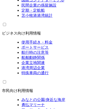
国際コンテナターミナル
民間企業の係留施設
定期・定航船
苫小牧港港湾統計
ビジネス向け利用情報
使用手続き・料金
ポートサービス
航行時の注意等
船舶動静関係
企業立地関連
港湾周辺企業
特殊車両の通行
市民向け利用情報
みなとの公園/身近な海岸
勇払マリーナ