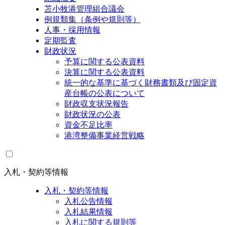
苫小牧港管理組合議会
例規類集（条例や規則等）
人事・採用情報
定期監査
財政状況
予算に関する公表資料
決算に関する公表資料
統一的な基準に基づく財務書類及び固定資
産台帳の公表について
財政収支状況報告
財政状況の公表
資金不足比率
港湾整備事業経営戦略
入札・契約等情報
入札・契約等情報
入札公告情報
入札結果情報
入札に関する規則等