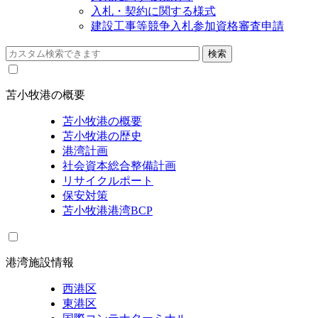
入札・契約に関する様式
建設工事等競争入札参加資格審査申請
苫小牧港の概要
苫小牧港の概要
苫小牧港の歴史
港湾計画
社会資本総合整備計画
リサイクルポート
保安対策
苫小牧港港湾BCP
港湾施設情報
西港区
東港区