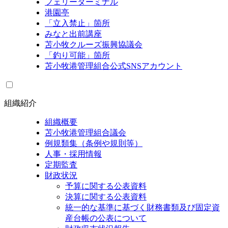
フェリーターミナル
港園亭
「立入禁止」箇所
みなと出前講座
苫小牧クルーズ振興協議会
「釣り可能」箇所
苫小牧港管理組合公式SNSアカウント
組織紹介
組織概要
苫小牧港管理組合議会
例規類集（条例や規則等）
人事・採用情報
定期監査
財政状況
予算に関する公表資料
決算に関する公表資料
統一的な基準に基づく財務書類及び固定資
産台帳の公表について