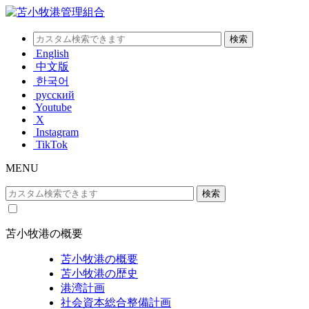
English
中文版
한국어
русский
Youtube
X
Instagram
TikTok
MENU
苫小牧港の概要
苫小牧港の概要
苫小牧港の歴史
港湾計画
社会資本総合整備計画