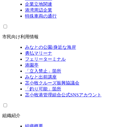
企業立地関連
港湾周辺企業
特殊車両の通行
市民向け利用情報
みなとの公園/身近な海岸
勇払マリーナ
フェリーターミナル
港園亭
「立入禁止」箇所
みなと出前講座
苫小牧クルーズ振興協議会
「釣り可能」箇所
苫小牧港管理組合公式SNSアカウント
組織紹介
組織概要