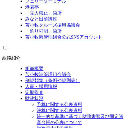
フェリーターミナル
港園亭
「立入禁止」箇所
みなと出前講座
苫小牧クルーズ振興協議会
「釣り可能」箇所
苫小牧港管理組合公式SNSアカウント
組織紹介
組織概要
苫小牧港管理組合議会
例規類集（条例や規則等）
人事・採用情報
定期監査
財政状況
予算に関する公表資料
決算に関する公表資料
統一的な基準に基づく財務書類及び固定資
産台帳の公表について