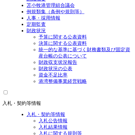
苫小牧港管理組合議会
例規類集（条例や規則等）
人事・採用情報
定期監査
財政状況
予算に関する公表資料
決算に関する公表資料
統一的な基準に基づく財務書類及び固定資
産台帳の公表について
財政収支状況報告
財政状況の公表
資金不足比率
港湾整備事業経営戦略
入札・契約等情報
入札・契約等情報
入札公告情報
入札結果情報
入札に関する規則等