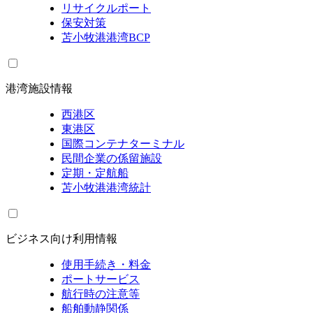
リサイクルポート
保安対策
苫小牧港港湾BCP
港湾施設情報
西港区
東港区
国際コンテナターミナル
民間企業の係留施設
定期・定航船
苫小牧港港湾統計
ビジネス向け利用情報
使用手続き・料金
ポートサービス
航行時の注意等
船舶動静関係