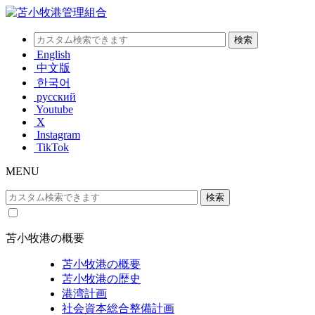
English
中文版
한국어
русский
Youtube
X
Instagram
TikTok
MENU
苫小牧港の概要
苫小牧港の概要
苫小牧港の歴史
港湾計画
社会資本総合整備計画