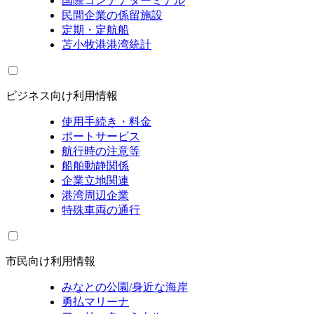
国際コンテナターミナル
民間企業の係留施設
定期・定航船
苫小牧港港湾統計
ビジネス向け利用情報
使用手続き・料金
ポートサービス
航行時の注意等
船舶動静関係
企業立地関連
港湾周辺企業
特殊車両の通行
市民向け利用情報
みなとの公園/身近な海岸
勇払マリーナ