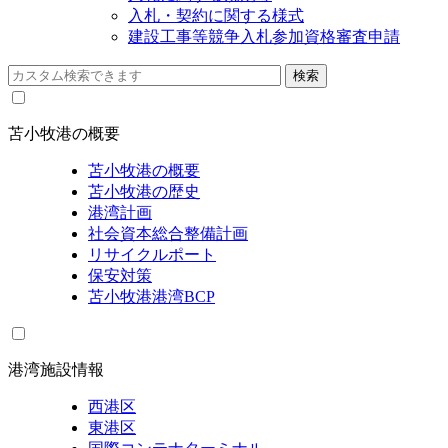
入札・契約に関する様式
建設工事等競争入札参加資格審査申請
苫小牧港の概要
苫小牧港の概要
苫小牧港の歴史
港湾計画
社会資本総合整備計画
リサイクルポート
保安対策
苫小牧港港湾BCP
港湾施設情報
西港区
東港区