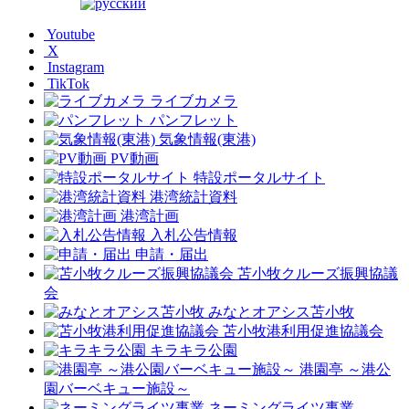
Youtube
X
Instagram
TikTok
ライブカメラ
パンフレット
気象情報(東港)
PV動画
特設ポータルサイト
港湾統計資料
港湾計画
入札公告情報
申請・届出
苫小牧クルーズ振興協議
会
みなとオアシス苫小牧
苫小牧港利用促進協議会
キラキラ公園
港園亭 ～港公
園バーベキュー施設～
ネーミングライツ事業