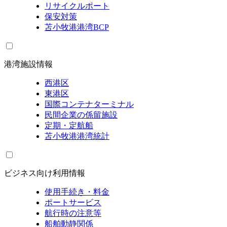
リサイクルポート
保安対策
苫小牧港港湾BCP
港湾施設情報
西港区
東港区
国際コンテナターミナル
民間企業の係留施設
定期・定航船
苫小牧港港湾統計
ビジネス向け利用情報
使用手続き・料金
ポートサービス
航行時の注意等
船舶動静関係