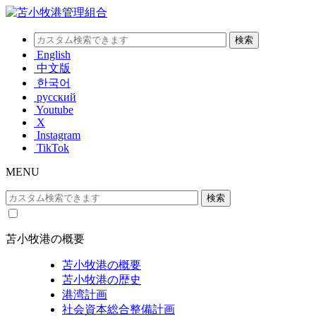
English
中文版
한국어
русский
Youtube
X
Instagram
TikTok
MENU
苫小牧港の概要
苫小牧港の概要
苫小牧港の歴史
港湾計画
社会資本総合整備計画