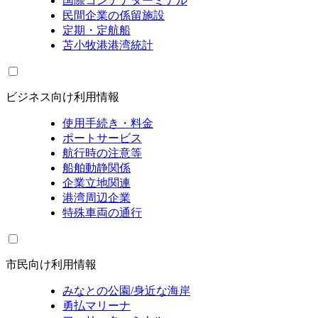
国際コンテナターミナル
民間企業の係留施設
定期・定航船
苫小牧港港湾統計
ビジネス向け利用情報
使用手続き・料金
ポートサービス
航行時の注意等
船舶動静関係
企業立地関連
港湾周辺企業
特殊車両の通行
市民向け利用情報
みなとの公園/身近な海岸
勇払マリーナ