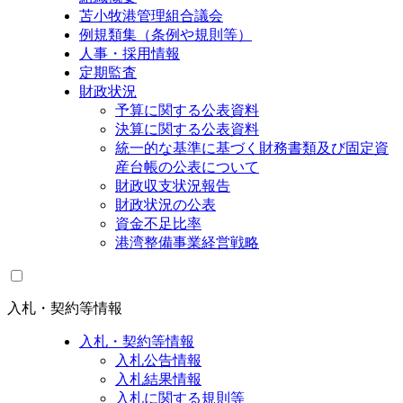
苫小牧港管理組合議会
例規類集（条例や規則等）
人事・採用情報
定期監査
財政状況
予算に関する公表資料
決算に関する公表資料
統一的な基準に基づく財務書類及び固定資
産台帳の公表について
財政収支状況報告
財政状況の公表
資金不足比率
港湾整備事業経営戦略
入札・契約等情報
入札・契約等情報
入札公告情報
入札結果情報
入札に関する規則等