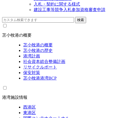
入札・契約に関する様式
建設工事等競争入札参加資格審査申請
苫小牧港の概要
苫小牧港の概要
苫小牧港の歴史
港湾計画
社会資本総合整備計画
リサイクルポート
保安対策
苫小牧港港湾BCP
港湾施設情報
西港区
東港区