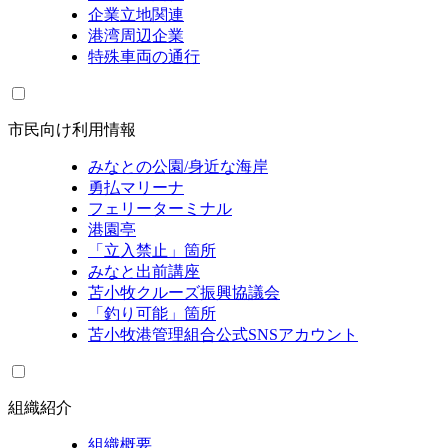
企業立地関連
港湾周辺企業
特殊車両の通行
市民向け利用情報
みなとの公園/身近な海岸
勇払マリーナ
フェリーターミナル
港園亭
「立入禁止」箇所
みなと出前講座
苫小牧クルーズ振興協議会
「釣り可能」箇所
苫小牧港管理組合公式SNSアカウント
組織紹介
組織概要