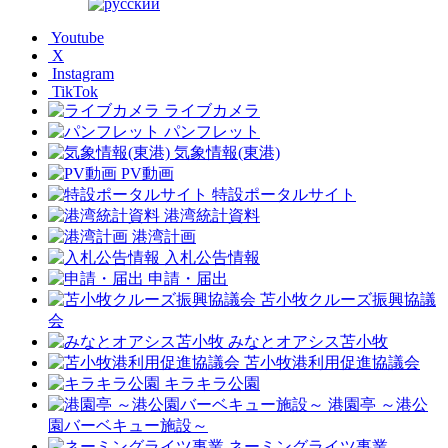
Youtube
X
Instagram
TikTok
ライブカメラ
パンフレット
気象情報(東港)
PV動画
特設ポータルサイト
港湾統計資料
港湾計画
入札公告情報
申請・届出
苫小牧クルーズ振興協議
会
みなとオアシス苫小牧
苫小牧港利用促進協議会
キラキラ公園
港園亭 ～港公
園バーベキュー施設～
ネーミングライツ事業