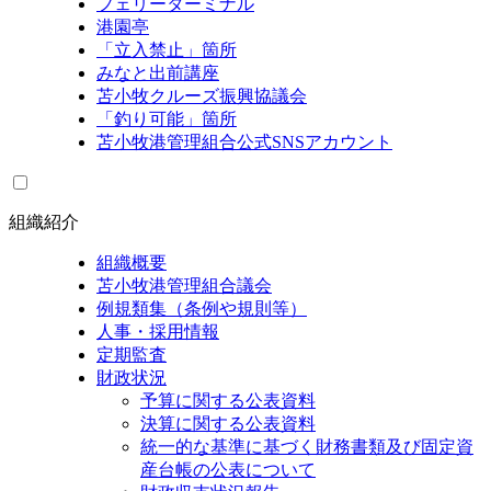
フェリーターミナル
港園亭
「立入禁止」箇所
みなと出前講座
苫小牧クルーズ振興協議会
「釣り可能」箇所
苫小牧港管理組合公式SNSアカウント
組織紹介
組織概要
苫小牧港管理組合議会
例規類集（条例や規則等）
人事・採用情報
定期監査
財政状況
予算に関する公表資料
決算に関する公表資料
統一的な基準に基づく財務書類及び固定資
産台帳の公表について