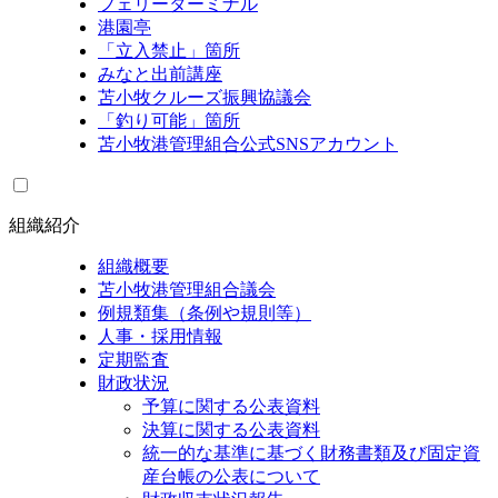
フェリーターミナル
港園亭
「立入禁止」箇所
みなと出前講座
苫小牧クルーズ振興協議会
「釣り可能」箇所
苫小牧港管理組合公式SNSアカウント
組織紹介
組織概要
苫小牧港管理組合議会
例規類集（条例や規則等）
人事・採用情報
定期監査
財政状況
予算に関する公表資料
決算に関する公表資料
統一的な基準に基づく財務書類及び固定資
産台帳の公表について