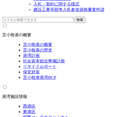
入札・契約に関する様式
建設工事等競争入札参加資格審査申請
苫小牧港の概要
苫小牧港の概要
苫小牧港の歴史
港湾計画
社会資本総合整備計画
リサイクルポート
保安対策
苫小牧港港湾BCP
港湾施設情報
西港区
東港区