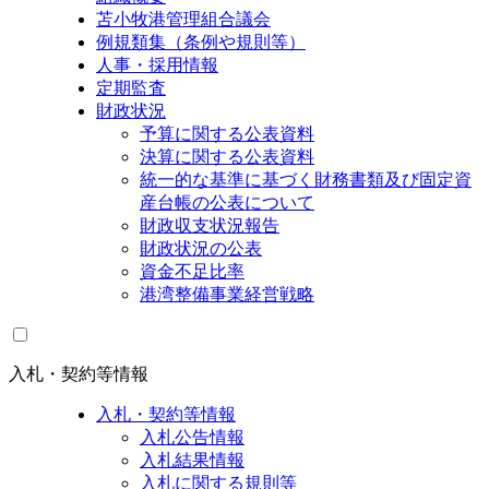
苫小牧港管理組合議会
例規類集（条例や規則等）
人事・採用情報
定期監査
財政状況
予算に関する公表資料
決算に関する公表資料
統一的な基準に基づく財務書類及び固定資
産台帳の公表について
財政収支状況報告
財政状況の公表
資金不足比率
港湾整備事業経営戦略
入札・契約等情報
入札・契約等情報
入札公告情報
入札結果情報
入札に関する規則等