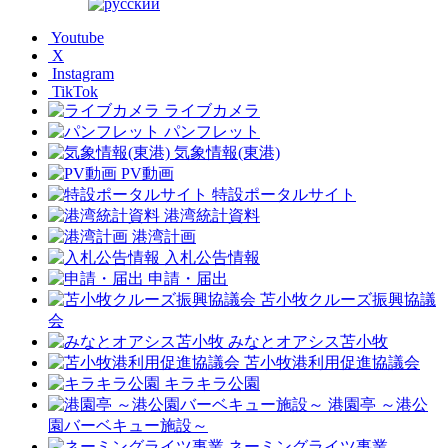
Youtube
X
Instagram
TikTok
ライブカメラ
パンフレット
気象情報(東港)
PV動画
特設ポータルサイト
港湾統計資料
港湾計画
入札公告情報
申請・届出
苫小牧クルーズ振興協議
会
みなとオアシス苫小牧
苫小牧港利用促進協議会
キラキラ公園
港園亭 ～港公
園バーベキュー施設～
ネーミングライツ事業