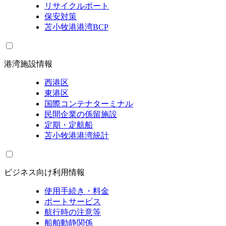
リサイクルポート
保安対策
苫小牧港港湾BCP
港湾施設情報
西港区
東港区
国際コンテナターミナル
民間企業の係留施設
定期・定航船
苫小牧港港湾統計
ビジネス向け利用情報
使用手続き・料金
ポートサービス
航行時の注意等
船舶動静関係