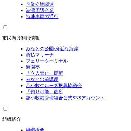
企業立地関連
港湾周辺企業
特殊車両の通行
市民向け利用情報
みなとの公園/身近な海岸
勇払マリーナ
フェリーターミナル
港園亭
「立入禁止」箇所
みなと出前講座
苫小牧クルーズ振興協議会
「釣り可能」箇所
苫小牧港管理組合公式SNSアカウント
組織紹介
組織概要