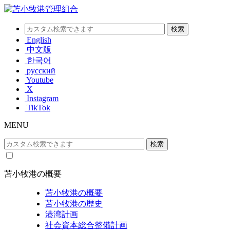
English
中文版
한국어
русский
Youtube
X
Instagram
TikTok
MENU
苫小牧港の概要
苫小牧港の概要
苫小牧港の歴史
港湾計画
社会資本総合整備計画