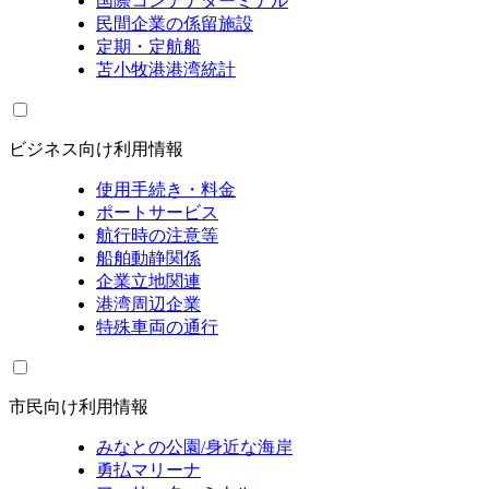
国際コンテナターミナル
民間企業の係留施設
定期・定航船
苫小牧港港湾統計
ビジネス向け利用情報
使用手続き・料金
ポートサービス
航行時の注意等
船舶動静関係
企業立地関連
港湾周辺企業
特殊車両の通行
市民向け利用情報
みなとの公園/身近な海岸
勇払マリーナ