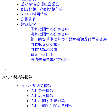
苫小牧港管理組合議会
例規類集（条例や規則等）
人事・採用情報
定期監査
財政状況
予算に関する公表資料
決算に関する公表資料
統一的な基準に基づく財務書類及び固定資産
財政収支状況報告
財政状況の公表
資金不足比率
港湾整備事業経営戦略
入札・契約等情報
入札・契約等情報
入札公告情報
入札結果情報
入札に関する規則等
入札・契約に関する様式