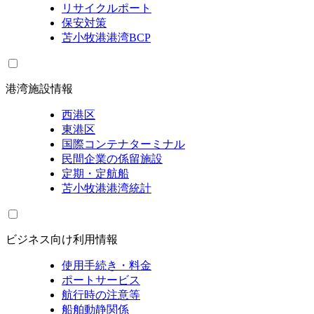
リサイクルポート
保安対策
苫小牧港港湾BCP
港湾施設情報
西港区
東港区
国際コンテナターミナル
民間企業の係留施設
定期・定航船
苫小牧港港湾統計
ビジネス向け利用情報
使用手続き・料金
ポートサービス
航行時の注意等
船舶動静関係