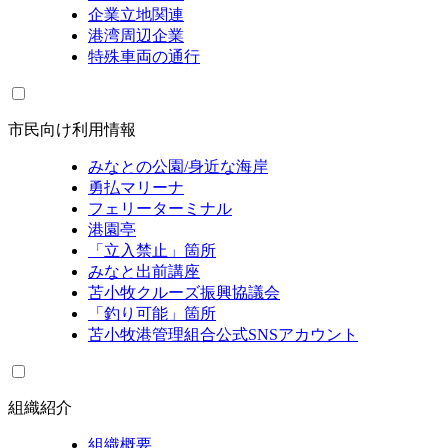
企業立地関連
港湾周辺企業
特殊車両の通行
市民向け利用情報
みなとの公園/身近な海岸
勇払マリーナ
フェリーターミナル
港園亭
「立入禁止」箇所
みなと出前講座
苫小牧クルーズ振興協議会
「釣り可能」箇所
苫小牧港管理組合公式SNSアカウント
組織紹介
組織概要