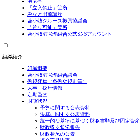
港園亭
「立入禁止」箇所
みなと出前講座
苫小牧クルーズ振興協議会
「釣り可能」箇所
苫小牧港管理組合公式SNSアカウント
組織紹介
組織概要
苫小牧港管理組合議会
例規類集（条例や規則等）
人事・採用情報
定期監査
財政状況
予算に関する公表資料
決算に関する公表資料
統一的な基準に基づく財務書類及び固定資産
財政収支状況報告
財政状況の公表