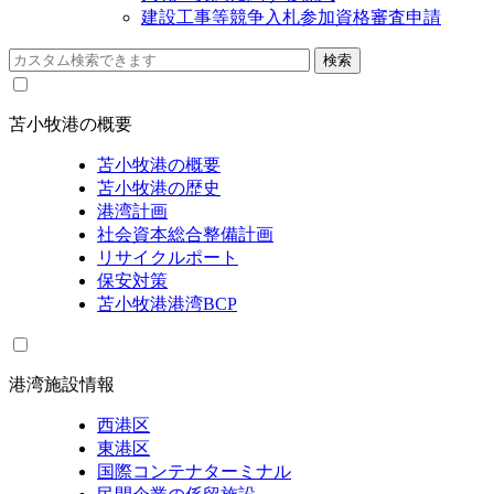
建設工事等競争入札参加資格審査申請
苫小牧港の概要
苫小牧港の概要
苫小牧港の歴史
港湾計画
社会資本総合整備計画
リサイクルポート
保安対策
苫小牧港港湾BCP
港湾施設情報
西港区
東港区
国際コンテナターミナル