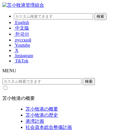
English
中文版
한국어
русский
Youtube
X
Instagram
TikTok
MENU
苫小牧港の概要
苫小牧港の概要
苫小牧港の歴史
港湾計画
社会資本総合整備計画