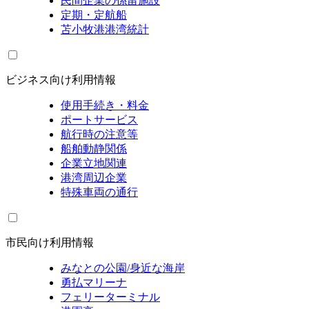
民間企業の係留施設
定期・定航船
苫小牧港港湾統計
ビジネス向け利用情報
使用手続き・料金
ポートサービス
航行時の注意等
船舶動静関係
企業立地関連
港湾周辺企業
特殊車両の通行
市民向け利用情報
みなとの公園/身近な海岸
勇払マリーナ
フェリーターミナル