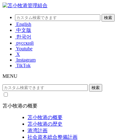
English
中文版
한국어
русский
Youtube
X
Instagram
TikTok
MENU
苫小牧港の概要
苫小牧港の概要
苫小牧港の歴史
港湾計画
社会資本総合整備計画