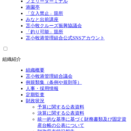
フェリーターミナル
港園亭
「立入禁止」箇所
みなと出前講座
苫小牧クルーズ振興協議会
「釣り可能」箇所
苫小牧港管理組合公式SNSアカウント
組織紹介
組織概要
苫小牧港管理組合議会
例規類集（条例や規則等）
人事・採用情報
定期監査
財政状況
予算に関する公表資料
決算に関する公表資料
統一的な基準に基づく財務書類及び固定資
産台帳の公表について