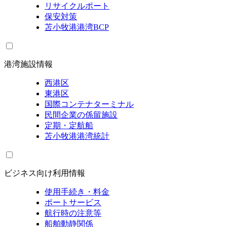
リサイクルポート
保安対策
苫小牧港港湾BCP
港湾施設情報
西港区
東港区
国際コンテナターミナル
民間企業の係留施設
定期・定航船
苫小牧港港湾統計
ビジネス向け利用情報
使用手続き・料金
ポートサービス
航行時の注意等
船舶動静関係