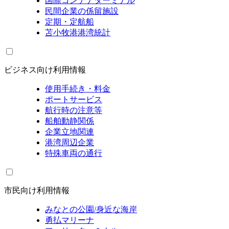
国際コンテナターミナル
民間企業の係留施設
定期・定航船
苫小牧港港湾統計
ビジネス向け利用情報
使用手続き・料金
ポートサービス
航行時の注意等
船舶動静関係
企業立地関連
港湾周辺企業
特殊車両の通行
市民向け利用情報
みなとの公園/身近な海岸
勇払マリーナ