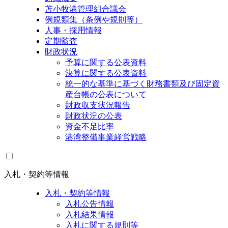
苫小牧港管理組合議会
例規類集（条例や規則等）
人事・採用情報
定期監査
財政状況
予算に関する公表資料
決算に関する公表資料
統一的な基準に基づく財務書類及び固定資
産台帳の公表について
財政収支状況報告
財政状況の公表
資金不足比率
港湾整備事業経営戦略
入札・契約等情報
入札・契約等情報
入札公告情報
入札結果情報
入札に関する規則等