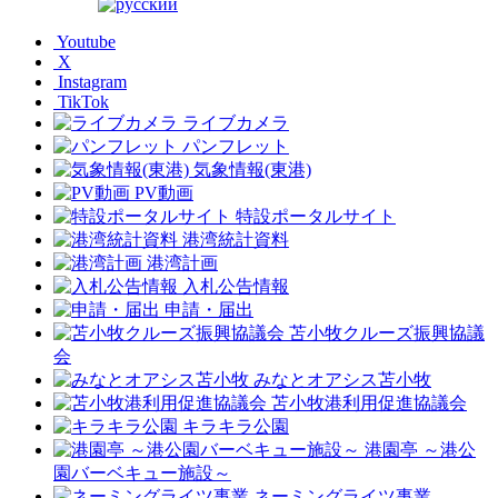
Youtube
X
Instagram
TikTok
ライブカメラ
パンフレット
気象情報(東港)
PV動画
特設ポータルサイト
港湾統計資料
港湾計画
入札公告情報
申請・届出
苫小牧クルーズ振興協議
会
みなとオアシス苫小牧
苫小牧港利用促進協議会
キラキラ公園
港園亭 ～港公
園バーベキュー施設～
ネーミングライツ事業