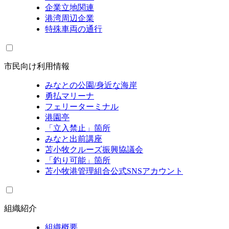
企業立地関連
港湾周辺企業
特殊車両の通行
市民向け利用情報
みなとの公園/身近な海岸
勇払マリーナ
フェリーターミナル
港園亭
「立入禁止」箇所
みなと出前講座
苫小牧クルーズ振興協議会
「釣り可能」箇所
苫小牧港管理組合公式SNSアカウント
組織紹介
組織概要