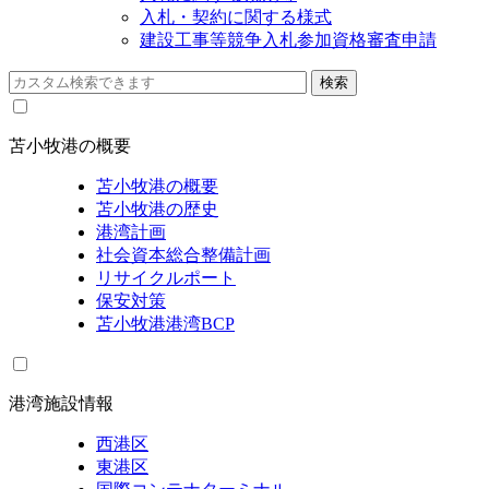
入札・契約に関する様式
建設工事等競争入札参加資格審査申請
苫小牧港の概要
苫小牧港の概要
苫小牧港の歴史
港湾計画
社会資本総合整備計画
リサイクルポート
保安対策
苫小牧港港湾BCP
港湾施設情報
西港区
東港区