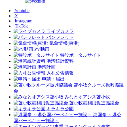
Youtube
X
Instagram
TikTok
ライブカメラ
パンフレット
気象情報(東港)
PV動画
特設ポータルサイト
港湾統計資料
港湾計画
入札公告情報
申請・届出
苫小牧クルーズ振興協議
会
みなとオアシス苫小牧
苫小牧港利用促進協議会
キラキラ公園
港園亭 ～港公
園バーベキュー施設～
ネーミングライツ事業