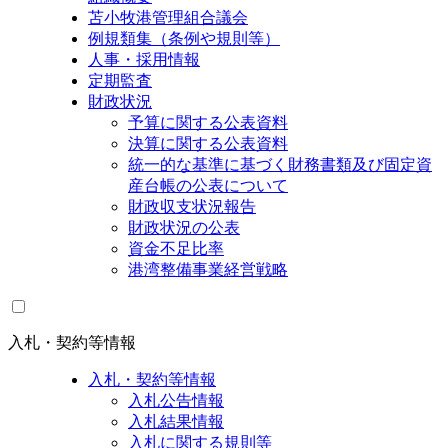
苫小牧港管理組合議会
例規類集（条例や規則等）
人事・採用情報
定期監査
財政状況
予算に関する公表資料
決算に関する公表資料
統一的な基準に基づく財務書類及び固定資
産台帳の公表について
財政収支状況報告
財政状況の公表
資金不足比率
港湾整備事業経営戦略
入札・契約等情報
入札・契約等情報
入札公告情報
入札結果情報
入札に関する規則等