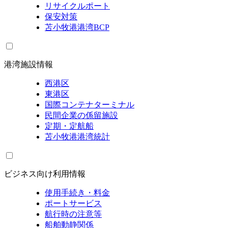
リサイクルポート
保安対策
苫小牧港港湾BCP
港湾施設情報
西港区
東港区
国際コンテナターミナル
民間企業の係留施設
定期・定航船
苫小牧港港湾統計
ビジネス向け利用情報
使用手続き・料金
ポートサービス
航行時の注意等
船舶動静関係