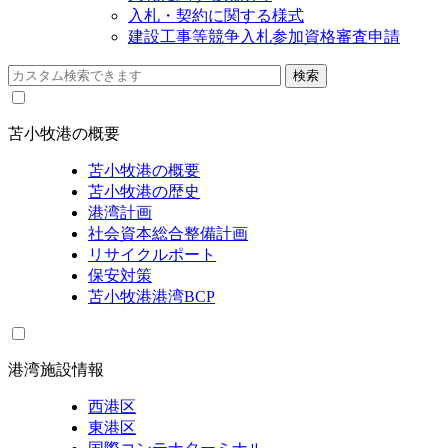
入札・契約に関する様式
建設工事等競争入札参加資格審査申請
苫小牧港の概要
苫小牧港の概要
苫小牧港の歴史
港湾計画
社会資本総合整備計画
リサイクルポート
保安対策
苫小牧港港湾BCP
港湾施設情報
西港区
東港区