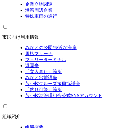
企業立地関連
港湾周辺企業
特殊車両の通行
市民向け利用情報
みなとの公園/身近な海岸
勇払マリーナ
フェリーターミナル
港園亭
「立入禁止」箇所
みなと出前講座
苫小牧クルーズ振興協議会
「釣り可能」箇所
苫小牧港管理組合公式SNSアカウント
組織紹介
組織概要