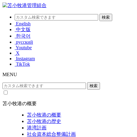
English
中文版
한국어
русский
Youtube
X
Instagram
TikTok
MENU
苫小牧港の概要
苫小牧港の概要
苫小牧港の歴史
港湾計画
社会資本総合整備計画