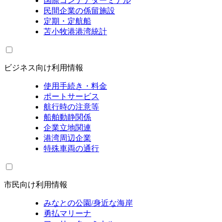
国際コンテナターミナル
民間企業の係留施設
定期・定航船
苫小牧港港湾統計
ビジネス向け利用情報
使用手続き・料金
ポートサービス
航行時の注意等
船舶動静関係
企業立地関連
港湾周辺企業
特殊車両の通行
市民向け利用情報
みなとの公園/身近な海岸
勇払マリーナ