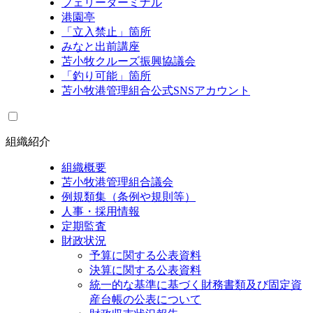
フェリーターミナル
港園亭
「立入禁止」箇所
みなと出前講座
苫小牧クルーズ振興協議会
「釣り可能」箇所
苫小牧港管理組合公式SNSアカウント
組織紹介
組織概要
苫小牧港管理組合議会
例規類集（条例や規則等）
人事・採用情報
定期監査
財政状況
予算に関する公表資料
決算に関する公表資料
統一的な基準に基づく財務書類及び固定資
産台帳の公表について