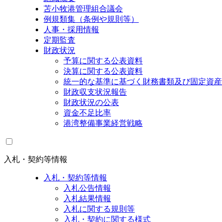
苫小牧港管理組合議会
例規類集（条例や規則等）
人事・採用情報
定期監査
財政状況
予算に関する公表資料
決算に関する公表資料
統一的な基準に基づく財務書類及び固定資産
財政収支状況報告
財政状況の公表
資金不足比率
港湾整備事業経営戦略
入札・契約等情報
入札・契約等情報
入札公告情報
入札結果情報
入札に関する規則等
入札・契約に関する様式