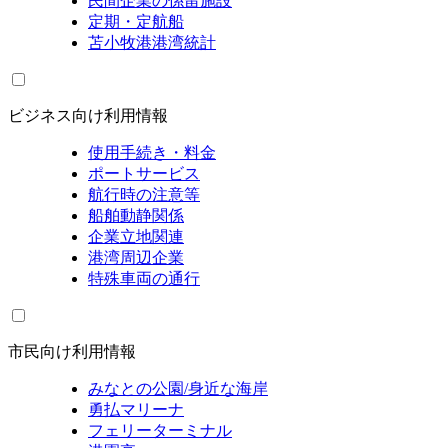
民間企業の係留施設
定期・定航船
苫小牧港港湾統計
ビジネス向け利用情報
使用手続き・料金
ポートサービス
航行時の注意等
船舶動静関係
企業立地関連
港湾周辺企業
特殊車両の通行
市民向け利用情報
みなとの公園/身近な海岸
勇払マリーナ
フェリーターミナル