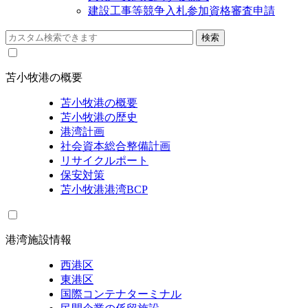
建設工事等競争入札参加資格審査申請
苫小牧港の概要
苫小牧港の概要
苫小牧港の歴史
港湾計画
社会資本総合整備計画
リサイクルポート
保安対策
苫小牧港港湾BCP
港湾施設情報
西港区
東港区
国際コンテナターミナル