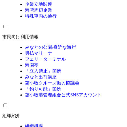
企業立地関連
港湾周辺企業
特殊車両の通行
市民向け利用情報
みなとの公園/身近な海岸
勇払マリーナ
フェリーターミナル
港園亭
「立入禁止」箇所
みなと出前講座
苫小牧クルーズ振興協議会
「釣り可能」箇所
苫小牧港管理組合公式SNSアカウント
組織紹介
組織概要