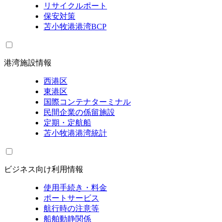
リサイクルポート
保安対策
苫小牧港港湾BCP
港湾施設情報
西港区
東港区
国際コンテナターミナル
民間企業の係留施設
定期・定航船
苫小牧港港湾統計
ビジネス向け利用情報
使用手続き・料金
ポートサービス
航行時の注意等
船舶動静関係