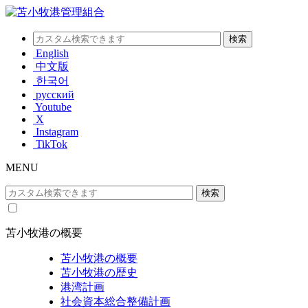
English
中文版
한국어
русский
Youtube
X
Instagram
TikTok
MENU
苫小牧港の概要
苫小牧港の概要
苫小牧港の歴史
港湾計画
社会資本総合整備計画