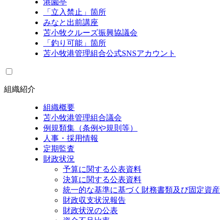
港園亭
「立入禁止」箇所
みなと出前講座
苫小牧クルーズ振興協議会
「釣り可能」箇所
苫小牧港管理組合公式SNSアカウント
組織紹介
組織概要
苫小牧港管理組合議会
例規類集（条例や規則等）
人事・採用情報
定期監査
財政状況
予算に関する公表資料
決算に関する公表資料
統一的な基準に基づく財務書類及び固定資産
財政収支状況報告
財政状況の公表