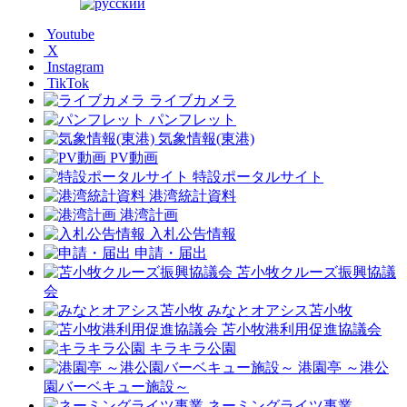
Youtube
X
Instagram
TikTok
ライブカメラ
パンフレット
気象情報(東港)
PV動画
特設ポータルサイト
港湾統計資料
港湾計画
入札公告情報
申請・届出
苫小牧クルーズ振興協議
会
みなとオアシス苫小牧
苫小牧港利用促進協議会
キラキラ公園
港園亭 ～港公
園バーベキュー施設～
ネーミングライツ事業