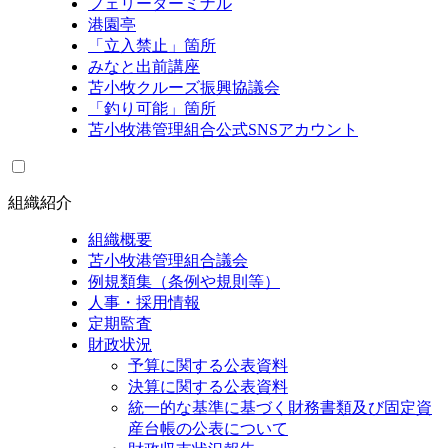
フェリーターミナル
港園亭
「立入禁止」箇所
みなと出前講座
苫小牧クルーズ振興協議会
「釣り可能」箇所
苫小牧港管理組合公式SNSアカウント
組織紹介
組織概要
苫小牧港管理組合議会
例規類集（条例や規則等）
人事・採用情報
定期監査
財政状況
予算に関する公表資料
決算に関する公表資料
統一的な基準に基づく財務書類及び固定資
産台帳の公表について