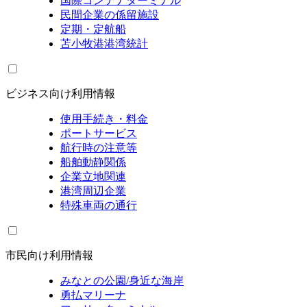
国際コンテナターミナル
民間企業の係留施設
定期・定航船
苫小牧港港湾統計
ビジネス向け利用情報
使用手続き・料金
ポートサービス
航行時の注意等
船舶動静関係
企業立地関連
港湾周辺企業
特殊車両の通行
市民向け利用情報
みなとの公園/身近な海岸
勇払マリーナ