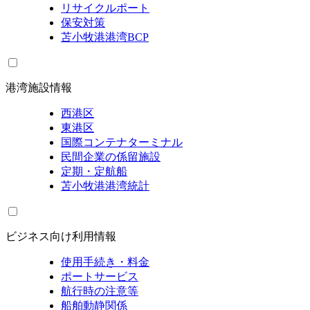
リサイクルポート
保安対策
苫小牧港港湾BCP
港湾施設情報
西港区
東港区
国際コンテナターミナル
民間企業の係留施設
定期・定航船
苫小牧港港湾統計
ビジネス向け利用情報
使用手続き・料金
ポートサービス
航行時の注意等
船舶動静関係