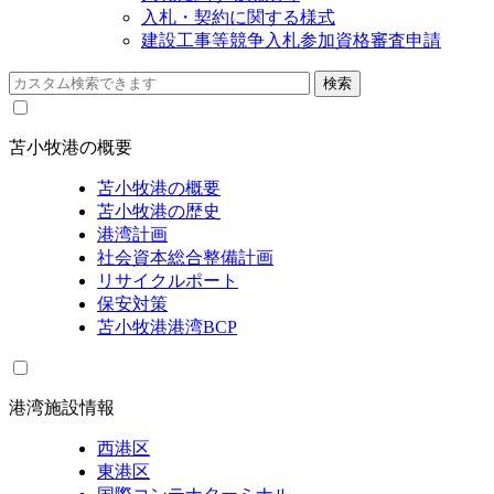
入札・契約に関する様式
建設工事等競争入札参加資格審査申請
苫小牧港の概要
苫小牧港の概要
苫小牧港の歴史
港湾計画
社会資本総合整備計画
リサイクルポート
保安対策
苫小牧港港湾BCP
港湾施設情報
西港区
東港区