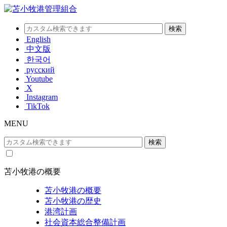
English
中文版
한국어
русский
Youtube
X
Instagram
TikTok
MENU
苫小牧港の概要
苫小牧港の概要
苫小牧港の歴史
港湾計画
社会資本総合整備計画