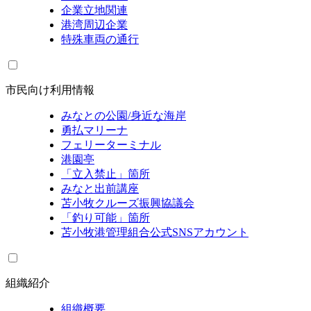
企業立地関連
港湾周辺企業
特殊車両の通行
市民向け利用情報
みなとの公園/身近な海岸
勇払マリーナ
フェリーターミナル
港園亭
「立入禁止」箇所
みなと出前講座
苫小牧クルーズ振興協議会
「釣り可能」箇所
苫小牧港管理組合公式SNSアカウント
組織紹介
組織概要