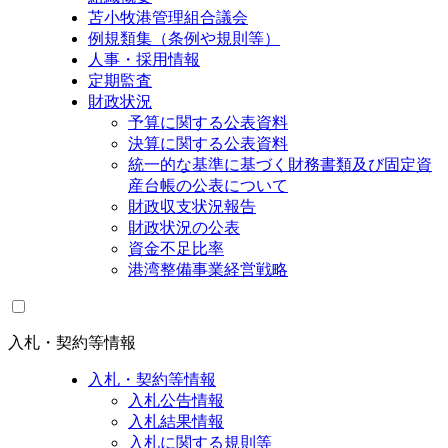
苫小牧港管理組合議会
例規類集（条例や規則等）
人事・採用情報
定期監査
財政状況
予算に関する公表資料
決算に関する公表資料
統一的な基準に基づく財務書類及び固定資
産台帳の公表について
財政収支状況報告
財政状況の公表
資金不足比率
港湾整備事業経営戦略
入札・契約等情報
入札・契約等情報
入札公告情報
入札結果情報
入札に関する規則等