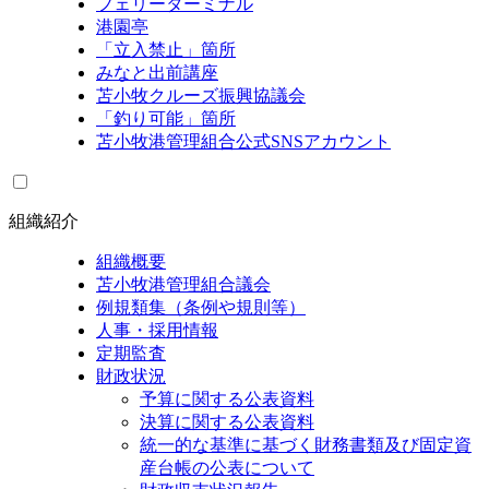
フェリーターミナル
港園亭
「立入禁止」箇所
みなと出前講座
苫小牧クルーズ振興協議会
「釣り可能」箇所
苫小牧港管理組合公式SNSアカウント
組織紹介
組織概要
苫小牧港管理組合議会
例規類集（条例や規則等）
人事・採用情報
定期監査
財政状況
予算に関する公表資料
決算に関する公表資料
統一的な基準に基づく財務書類及び固定資
産台帳の公表について