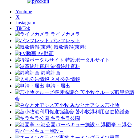
Youtube
X
Instagram
TikTok
ライブカメラ
パンフレット
気象情報(東港)
PV動画
特設ポータルサイト
港湾統計資料
港湾計画
入札公告情報
申請・届出
苫小牧クルーズ振興協議
会
みなとオアシス苫小牧
苫小牧港利用促進協議会
キラキラ公園
港園亭 ～港公
園バーベキュー施設～
ネーミングライツ事業