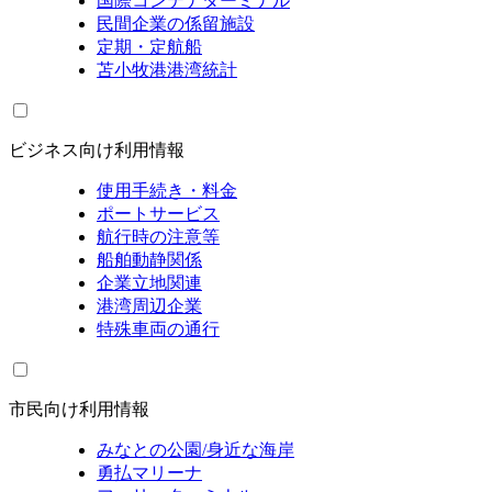
国際コンテナターミナル
民間企業の係留施設
定期・定航船
苫小牧港港湾統計
ビジネス向け利用情報
使用手続き・料金
ポートサービス
航行時の注意等
船舶動静関係
企業立地関連
港湾周辺企業
特殊車両の通行
市民向け利用情報
みなとの公園/身近な海岸
勇払マリーナ