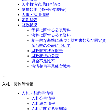
苫小牧港管理組合議会
例規類集（条例や規則等）
人事・採用情報
定期監査
財政状況
予算に関する公表資料
決算に関する公表資料
統一的な基準に基づく財務書類及び固定資
産台帳の公表について
財政収支状況報告
財政状況の公表
資金不足比率
港湾整備事業経営戦略
入札・契約等情報
入札・契約等情報
入札公告情報
入札結果情報
入札に関する規則等