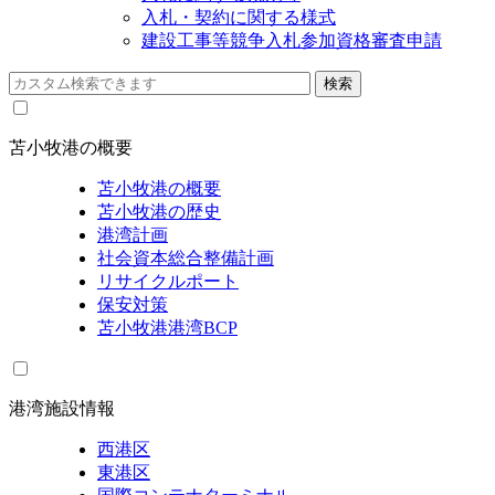
入札・契約に関する様式
建設工事等競争入札参加資格審査申請
苫小牧港の概要
苫小牧港の概要
苫小牧港の歴史
港湾計画
社会資本総合整備計画
リサイクルポート
保安対策
苫小牧港港湾BCP
港湾施設情報
西港区
東港区