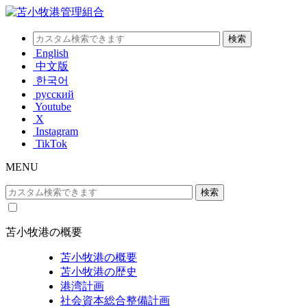
English
中文版
한국어
русский
Youtube
X
Instagram
TikTok
MENU
苫小牧港の概要
苫小牧港の概要
苫小牧港の歴史
港湾計画
社会資本総合整備計画