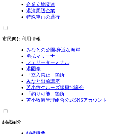
企業立地関連
港湾周辺企業
特殊車両の通行
市民向け利用情報
みなとの公園/身近な海岸
勇払マリーナ
フェリーターミナル
港園亭
「立入禁止」箇所
みなと出前講座
苫小牧クルーズ振興協議会
「釣り可能」箇所
苫小牧港管理組合公式SNSアカウント
組織紹介
組織概要