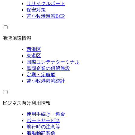
リサイクルポート
保安対策
苫小牧港港湾BCP
港湾施設情報
西港区
東港区
国際コンテナターミナル
民間企業の係留施設
定期・定航船
苫小牧港港湾統計
ビジネス向け利用情報
使用手続き・料金
ポートサービス
航行時の注意等
船舶動静関係