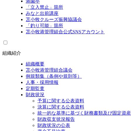
港園亭
「立入禁止」箇所
みなと出前講座
苫小牧クルーズ振興協議会
「釣り可能」箇所
苫小牧港管理組合公式SNSアカウント
組織紹介
組織概要
苫小牧港管理組合議会
例規類集（条例や規則等）
人事・採用情報
定期監査
財政状況
予算に関する公表資料
決算に関する公表資料
統一的な基準に基づく財務書類及び固定資産
財政収支状況報告
財政状況の公表