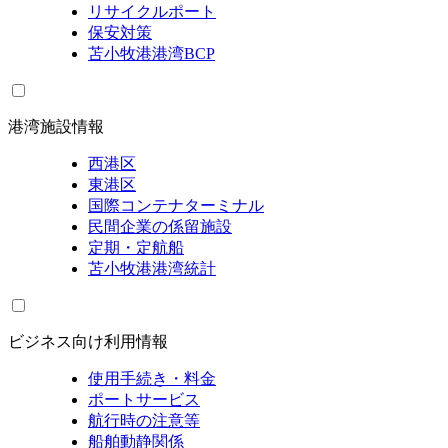
リサイクルポート
保安対策
苫小牧港港湾BCP
港湾施設情報
西港区
東港区
国際コンテナターミナル
民間企業の係留施設
定期・定航船
苫小牧港港湾統計
ビジネス向け利用情報
使用手続き・料金
ポートサービス
航行時の注意等
船舶動静関係