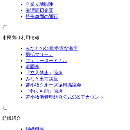
企業立地関連
港湾周辺企業
特殊車両の通行
市民向け利用情報
みなとの公園/身近な海岸
勇払マリーナ
フェリーターミナル
港園亭
「立入禁止」箇所
みなと出前講座
苫小牧クルーズ振興協議会
「釣り可能」箇所
苫小牧港管理組合公式SNSアカウント
組織紹介
組織概要