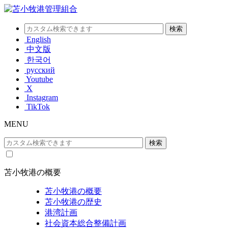
English
中文版
한국어
русский
Youtube
X
Instagram
TikTok
MENU
苫小牧港の概要
苫小牧港の概要
苫小牧港の歴史
港湾計画
社会資本総合整備計画