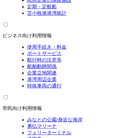
民間企業の係留施設
定期・定航船
苫小牧港港湾統計
ビジネス向け利用情報
使用手続き・料金
ポートサービス
航行時の注意等
船舶動静関係
企業立地関連
港湾周辺企業
特殊車両の通行
市民向け利用情報
みなとの公園/身近な海岸
勇払マリーナ
フェリーターミナル