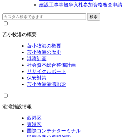
建設工事等競争入札参加資格審査申請
苫小牧港の概要
苫小牧港の概要
苫小牧港の歴史
港湾計画
社会資本総合整備計画
リサイクルポート
保安対策
苫小牧港港湾BCP
港湾施設情報
西港区
東港区
国際コンテナターミナル