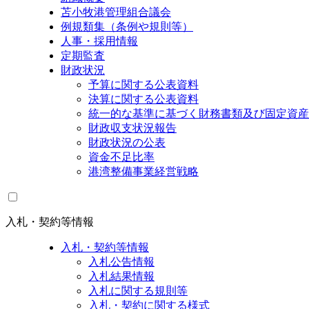
苫小牧港管理組合議会
例規類集（条例や規則等）
人事・採用情報
定期監査
財政状況
予算に関する公表資料
決算に関する公表資料
統一的な基準に基づく財務書類及び固定資産
財政収支状況報告
財政状況の公表
資金不足比率
港湾整備事業経営戦略
入札・契約等情報
入札・契約等情報
入札公告情報
入札結果情報
入札に関する規則等
入札・契約に関する様式