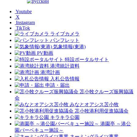
Youtube
X
Instagram
TikTok
ライブカメラ
パンフレット
気象情報(東港)
PV動画
特設ポータルサイト
港湾統計資料
港湾計画
入札公告情報
申請・届出
苫小牧クルーズ振興協議
会
みなとオアシス苫小牧
苫小牧港利用促進協議会
キラキラ公園
港園亭 ～港公
園バーベキュー施設～
ネーミングライツ事業