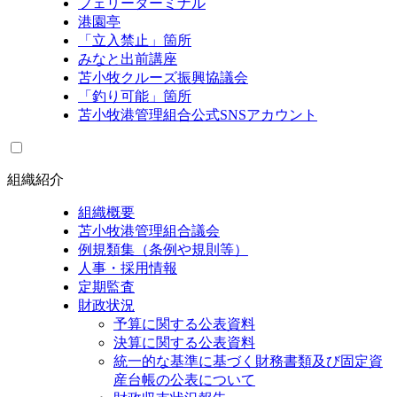
フェリーターミナル
港園亭
「立入禁止」箇所
みなと出前講座
苫小牧クルーズ振興協議会
「釣り可能」箇所
苫小牧港管理組合公式SNSアカウント
組織紹介
組織概要
苫小牧港管理組合議会
例規類集（条例や規則等）
人事・採用情報
定期監査
財政状況
予算に関する公表資料
決算に関する公表資料
統一的な基準に基づく財務書類及び固定資
産台帳の公表について