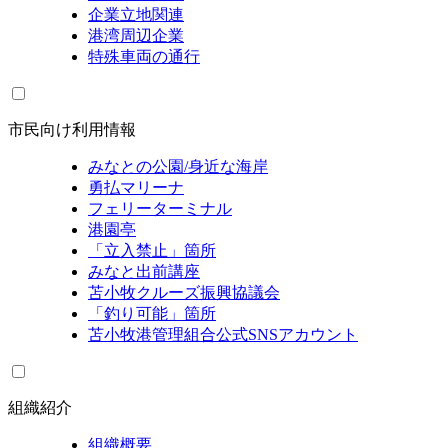
企業立地関連
港湾周辺企業
特殊車両の通行
市民向け利用情報
みなとの公園/身近な海岸
勇払マリーナ
フェリーターミナル
港園亭
「立入禁止」箇所
みなと出前講座
苫小牧クルーズ振興協議会
「釣り可能」箇所
苫小牧港管理組合公式SNSアカウント
組織紹介
組織概要