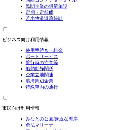
国際コンテナターミナル
民間企業の係留施設
定期・定航船
苫小牧港港湾統計
ビジネス向け利用情報
使用手続き・料金
ポートサービス
航行時の注意等
船舶動静関係
企業立地関連
港湾周辺企業
特殊車両の通行
市民向け利用情報
みなとの公園/身近な海岸
勇払マリーナ