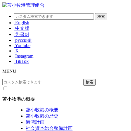
English
中文版
한국어
русский
Youtube
X
Instagram
TikTok
MENU
苫小牧港の概要
苫小牧港の概要
苫小牧港の歴史
港湾計画
社会資本総合整備計画