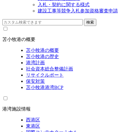
入札・契約に関する様式
建設工事等競争入札参加資格審査申請
苫小牧港の概要
苫小牧港の概要
苫小牧港の歴史
港湾計画
社会資本総合整備計画
リサイクルポート
保安対策
苫小牧港港湾BCP
港湾施設情報
西港区
東港区