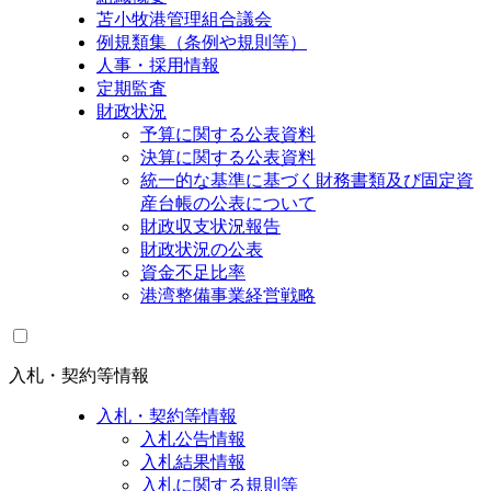
苫小牧港管理組合議会
例規類集（条例や規則等）
人事・採用情報
定期監査
財政状況
予算に関する公表資料
決算に関する公表資料
統一的な基準に基づく財務書類及び固定資
産台帳の公表について
財政収支状況報告
財政状況の公表
資金不足比率
港湾整備事業経営戦略
入札・契約等情報
入札・契約等情報
入札公告情報
入札結果情報
入札に関する規則等