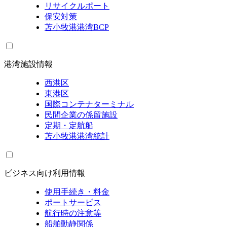
リサイクルポート
保安対策
苫小牧港港湾BCP
港湾施設情報
西港区
東港区
国際コンテナターミナル
民間企業の係留施設
定期・定航船
苫小牧港港湾統計
ビジネス向け利用情報
使用手続き・料金
ポートサービス
航行時の注意等
船舶動静関係