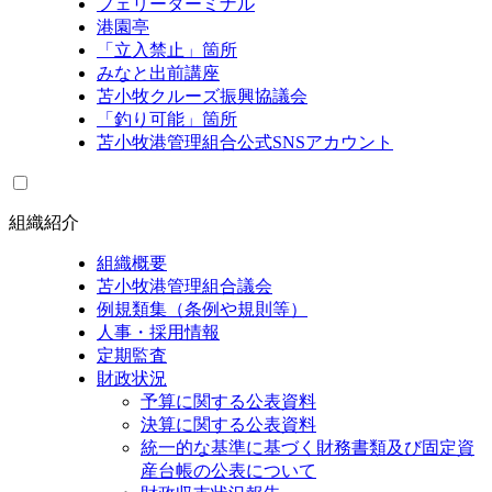
フェリーターミナル
港園亭
「立入禁止」箇所
みなと出前講座
苫小牧クルーズ振興協議会
「釣り可能」箇所
苫小牧港管理組合公式SNSアカウント
組織紹介
組織概要
苫小牧港管理組合議会
例規類集（条例や規則等）
人事・採用情報
定期監査
財政状況
予算に関する公表資料
決算に関する公表資料
統一的な基準に基づく財務書類及び固定資
産台帳の公表について