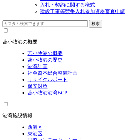
入札・契約に関する様式
建設工事等競争入札参加資格審査申請
苫小牧港の概要
苫小牧港の概要
苫小牧港の歴史
港湾計画
社会資本総合整備計画
リサイクルポート
保安対策
苫小牧港港湾BCP
港湾施設情報
西港区
東港区