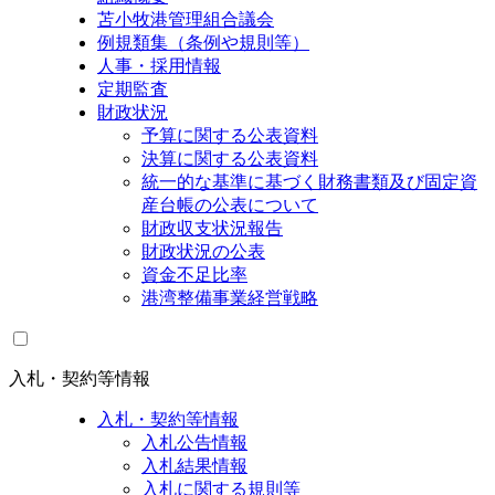
苫小牧港管理組合議会
例規類集（条例や規則等）
人事・採用情報
定期監査
財政状況
予算に関する公表資料
決算に関する公表資料
統一的な基準に基づく財務書類及び固定資
産台帳の公表について
財政収支状況報告
財政状況の公表
資金不足比率
港湾整備事業経営戦略
入札・契約等情報
入札・契約等情報
入札公告情報
入札結果情報
入札に関する規則等