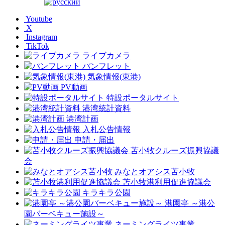
Youtube
X
Instagram
TikTok
ライブカメラ
パンフレット
気象情報(東港)
PV動画
特設ポータルサイト
港湾統計資料
港湾計画
入札公告情報
申請・届出
苫小牧クルーズ振興協議
会
みなとオアシス苫小牧
苫小牧港利用促進協議会
キラキラ公園
港園亭 ～港公
園バーベキュー施設～
ネーミングライツ事業