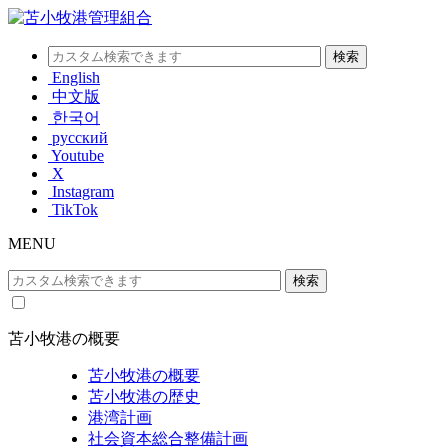
English
中文版
한국어
русский
Youtube
X
Instagram
TikTok
MENU
苫小牧港の概要
苫小牧港の概要
苫小牧港の歴史
港湾計画
社会資本総合整備計画