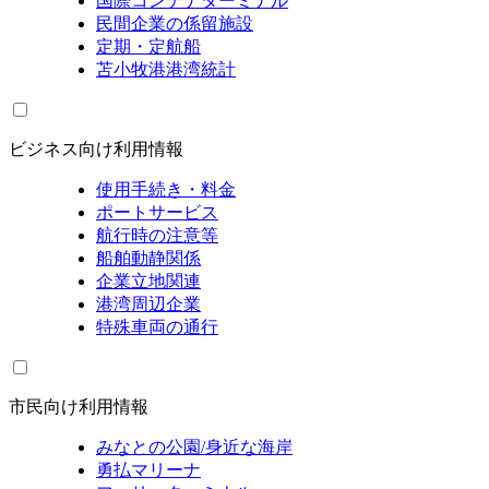
国際コンテナターミナル
民間企業の係留施設
定期・定航船
苫小牧港港湾統計
ビジネス向け利用情報
使用手続き・料金
ポートサービス
航行時の注意等
船舶動静関係
企業立地関連
港湾周辺企業
特殊車両の通行
市民向け利用情報
みなとの公園/身近な海岸
勇払マリーナ