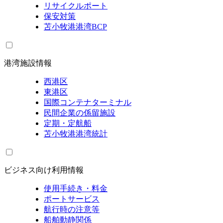
リサイクルポート
保安対策
苫小牧港港湾BCP
港湾施設情報
西港区
東港区
国際コンテナターミナル
民間企業の係留施設
定期・定航船
苫小牧港港湾統計
ビジネス向け利用情報
使用手続き・料金
ポートサービス
航行時の注意等
船舶動静関係