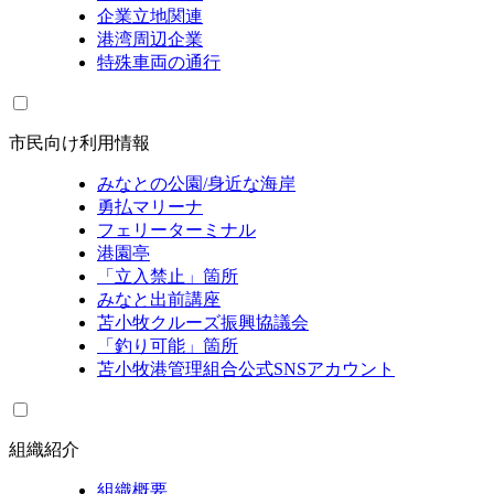
企業立地関連
港湾周辺企業
特殊車両の通行
市民向け利用情報
みなとの公園/身近な海岸
勇払マリーナ
フェリーターミナル
港園亭
「立入禁止」箇所
みなと出前講座
苫小牧クルーズ振興協議会
「釣り可能」箇所
苫小牧港管理組合公式SNSアカウント
組織紹介
組織概要