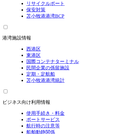
リサイクルポート
保安対策
苫小牧港港湾BCP
港湾施設情報
西港区
東港区
国際コンテナターミナル
民間企業の係留施設
定期・定航船
苫小牧港港湾統計
ビジネス向け利用情報
使用手続き・料金
ポートサービス
航行時の注意等
船舶動静関係