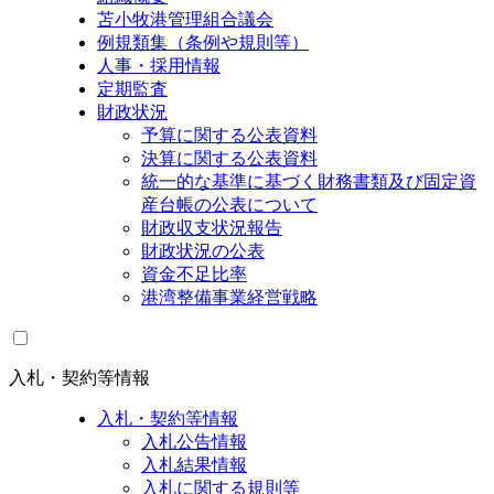
苫小牧港管理組合議会
例規類集（条例や規則等）
人事・採用情報
定期監査
財政状況
予算に関する公表資料
決算に関する公表資料
統一的な基準に基づく財務書類及び固定資
産台帳の公表について
財政収支状況報告
財政状況の公表
資金不足比率
港湾整備事業経営戦略
入札・契約等情報
入札・契約等情報
入札公告情報
入札結果情報
入札に関する規則等