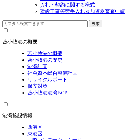
入札・契約に関する様式
建設工事等競争入札参加資格審査申請
苫小牧港の概要
苫小牧港の概要
苫小牧港の歴史
港湾計画
社会資本総合整備計画
リサイクルポート
保安対策
苫小牧港港湾BCP
港湾施設情報
西港区
東港区