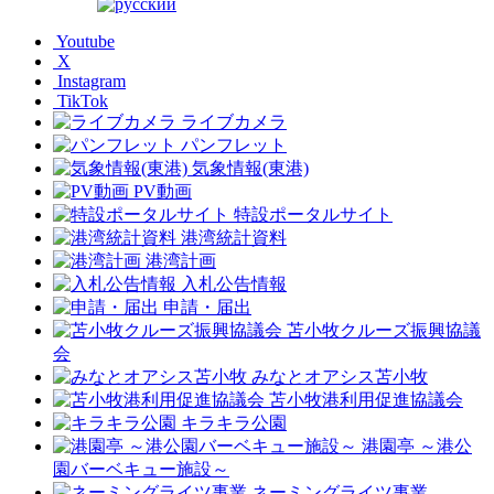
Youtube
X
Instagram
TikTok
ライブカメラ
パンフレット
気象情報(東港)
PV動画
特設ポータルサイト
港湾統計資料
港湾計画
入札公告情報
申請・届出
苫小牧クルーズ振興協議
会
みなとオアシス苫小牧
苫小牧港利用促進協議会
キラキラ公園
港園亭 ～港公
園バーベキュー施設～
ネーミングライツ事業