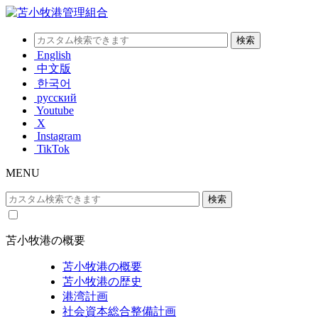
English
中文版
한국어
русский
Youtube
X
Instagram
TikTok
MENU
苫小牧港の概要
苫小牧港の概要
苫小牧港の歴史
港湾計画
社会資本総合整備計画