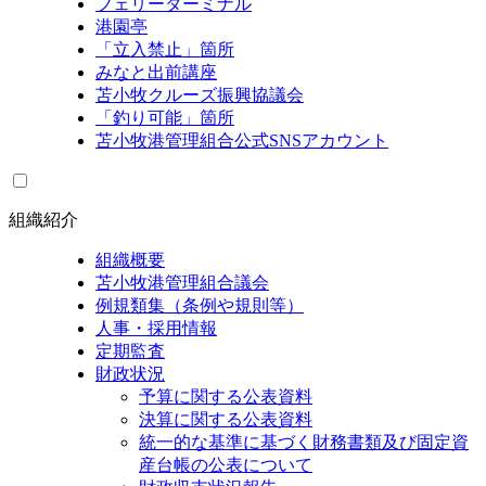
フェリーターミナル
港園亭
「立入禁止」箇所
みなと出前講座
苫小牧クルーズ振興協議会
「釣り可能」箇所
苫小牧港管理組合公式SNSアカウント
組織紹介
組織概要
苫小牧港管理組合議会
例規類集（条例や規則等）
人事・採用情報
定期監査
財政状況
予算に関する公表資料
決算に関する公表資料
統一的な基準に基づく財務書類及び固定資
産台帳の公表について