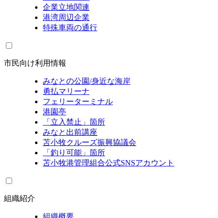
企業立地関連
港湾周辺企業
特殊車両の通行
市民向け利用情報
みなとの公園/身近な海岸
勇払マリーナ
フェリーターミナル
港園亭
「立入禁止」箇所
みなと出前講座
苫小牧クルーズ振興協議会
「釣り可能」箇所
苫小牧港管理組合公式SNSアカウント
組織紹介
組織概要