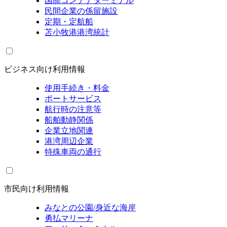
国際コンテナターミナル
民間企業の係留施設
定期・定航船
苫小牧港港湾統計
ビジネス向け利用情報
使用手続き・料金
ポートサービス
航行時の注意等
船舶動静関係
企業立地関連
港湾周辺企業
特殊車両の通行
市民向け利用情報
みなとの公園/身近な海岸
勇払マリーナ