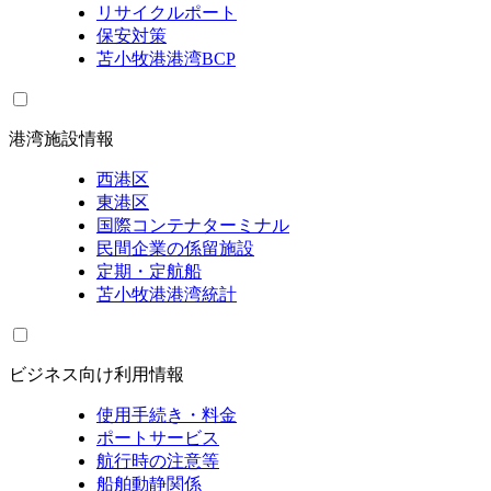
リサイクルポート
保安対策
苫小牧港港湾BCP
港湾施設情報
西港区
東港区
国際コンテナターミナル
民間企業の係留施設
定期・定航船
苫小牧港港湾統計
ビジネス向け利用情報
使用手続き・料金
ポートサービス
航行時の注意等
船舶動静関係