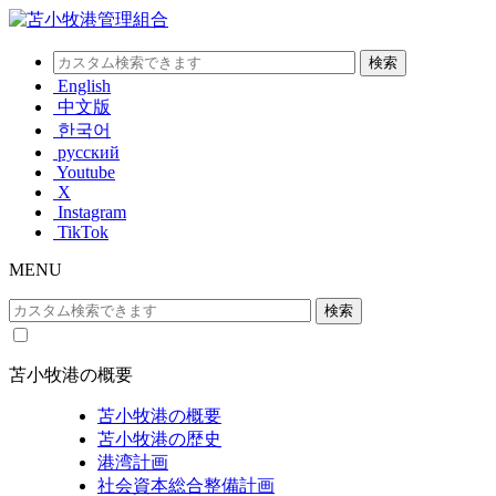
English
中文版
한국어
русский
Youtube
X
Instagram
TikTok
MENU
苫小牧港の概要
苫小牧港の概要
苫小牧港の歴史
港湾計画
社会資本総合整備計画