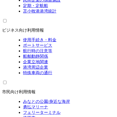
民間企業の係留施設
定期・定航船
苫小牧港港湾統計
ビジネス向け利用情報
使用手続き・料金
ポートサービス
航行時の注意等
船舶動静関係
企業立地関連
港湾周辺企業
特殊車両の通行
市民向け利用情報
みなとの公園/身近な海岸
勇払マリーナ
フェリーターミナル