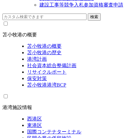
建設工事等競争入札参加資格審査申請
苫小牧港の概要
苫小牧港の概要
苫小牧港の歴史
港湾計画
社会資本総合整備計画
リサイクルポート
保安対策
苫小牧港港湾BCP
港湾施設情報
西港区
東港区
国際コンテナターミナル