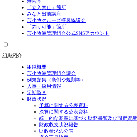
港園亭
「立入禁止」箇所
みなと出前講座
苫小牧クルーズ振興協議会
「釣り可能」箇所
苫小牧港管理組合公式SNSアカウント
組織紹介
組織概要
苫小牧港管理組合議会
例規類集（条例や規則等）
人事・採用情報
定期監査
財政状況
予算に関する公表資料
決算に関する公表資料
統一的な基準に基づく財務書類及び固定資産
財政収支状況報告
財政状況の公表