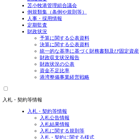
苫小牧港管理組合議会
例規類集（条例や規則等）
人事・採用情報
定期監査
財政状況
予算に関する公表資料
決算に関する公表資料
統一的な基準に基づく財務書類及び固定資産
財政収支状況報告
財政状況の公表
資金不足比率
港湾整備事業経営戦略
入札・契約等情報
入札・契約等情報
入札公告情報
入札結果情報
入札に関する規則等
入札・契約に関する様式