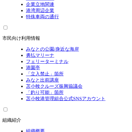
企業立地関連
港湾周辺企業
特殊車両の通行
市民向け利用情報
みなとの公園/身近な海岸
勇払マリーナ
フェリーターミナル
港園亭
「立入禁止」箇所
みなと出前講座
苫小牧クルーズ振興協議会
「釣り可能」箇所
苫小牧港管理組合公式SNSアカウント
組織紹介
組織概要