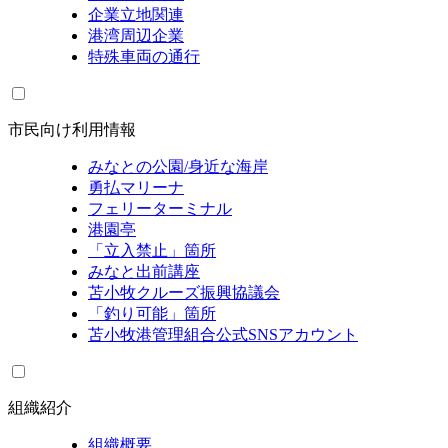
企業立地関連
港湾周辺企業
特殊車両の通行
市民向け利用情報
みなとの公園/身近な海岸
勇払マリーナ
フェリーターミナル
港園亭
「立入禁止」箇所
みなと出前講座
苫小牧クルーズ振興協議会
「釣り可能」箇所
苫小牧港管理組合公式SNSアカウント
組織紹介
組織概要