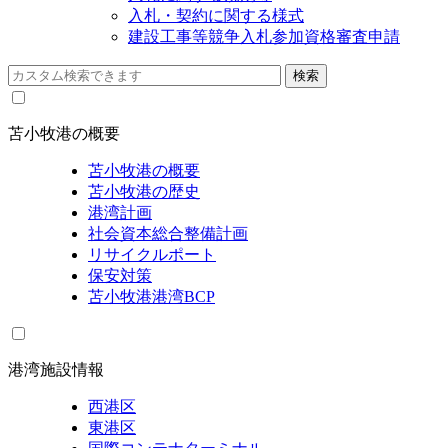
入札・契約に関する様式
建設工事等競争入札参加資格審査申請
苫小牧港の概要
苫小牧港の概要
苫小牧港の歴史
港湾計画
社会資本総合整備計画
リサイクルポート
保安対策
苫小牧港港湾BCP
港湾施設情報
西港区
東港区