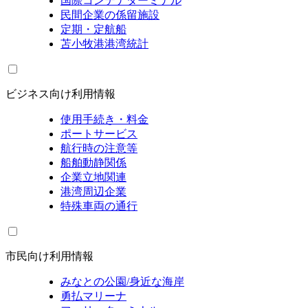
国際コンテナターミナル
民間企業の係留施設
定期・定航船
苫小牧港港湾統計
ビジネス向け利用情報
使用手続き・料金
ポートサービス
航行時の注意等
船舶動静関係
企業立地関連
港湾周辺企業
特殊車両の通行
市民向け利用情報
みなとの公園/身近な海岸
勇払マリーナ