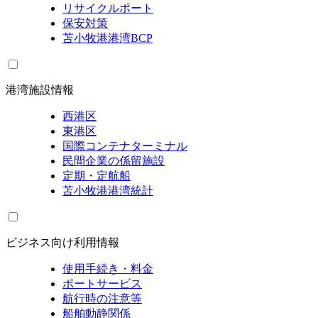
リサイクルポート
保安対策
苫小牧港港湾BCP
港湾施設情報
西港区
東港区
国際コンテナターミナル
民間企業の係留施設
定期・定航船
苫小牧港港湾統計
ビジネス向け利用情報
使用手続き・料金
ポートサービス
航行時の注意等
船舶動静関係