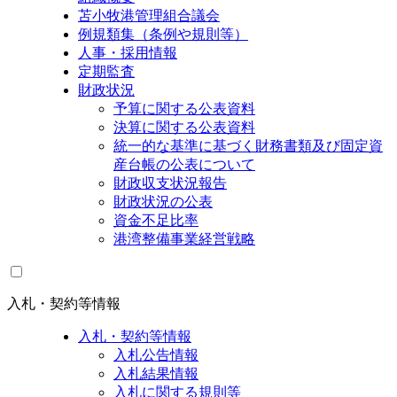
苫小牧港管理組合議会
例規類集（条例や規則等）
人事・採用情報
定期監査
財政状況
予算に関する公表資料
決算に関する公表資料
統一的な基準に基づく財務書類及び固定資
産台帳の公表について
財政収支状況報告
財政状況の公表
資金不足比率
港湾整備事業経営戦略
入札・契約等情報
入札・契約等情報
入札公告情報
入札結果情報
入札に関する規則等