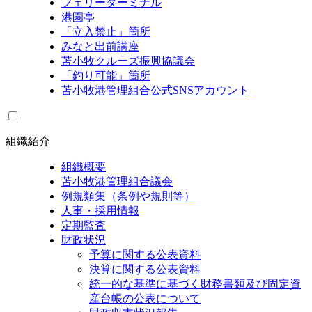
フェリーターミナル
港園亭
「立入禁止」箇所
みなと出前講座
苫小牧クルーズ振興協議会
「釣り可能」箇所
苫小牧港管理組合公式SNSアカウント
組織紹介
組織概要
苫小牧港管理組合議会
例規類集（条例や規則等）
人事・採用情報
定期監査
財政状況
予算に関する公表資料
決算に関する公表資料
統一的な基準に基づく財務書類及び固定資
産台帳の公表について