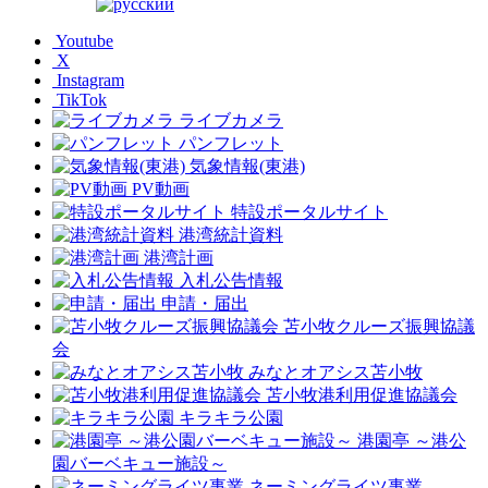
Youtube
X
Instagram
TikTok
ライブカメラ
パンフレット
気象情報(東港)
PV動画
特設ポータルサイト
港湾統計資料
港湾計画
入札公告情報
申請・届出
苫小牧クルーズ振興協議
会
みなとオアシス苫小牧
苫小牧港利用促進協議会
キラキラ公園
港園亭 ～港公
園バーベキュー施設～
ネーミングライツ事業