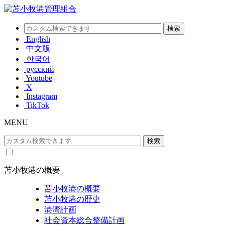
English
中文版
한국어
русский
Youtube
X
Instagram
TikTok
MENU
苫小牧港の概要
苫小牧港の概要
苫小牧港の歴史
港湾計画
社会資本総合整備計画