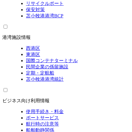
リサイクルポート
保安対策
苫小牧港港湾BCP
港湾施設情報
西港区
東港区
国際コンテナターミナル
民間企業の係留施設
定期・定航船
苫小牧港港湾統計
ビジネス向け利用情報
使用手続き・料金
ポートサービス
航行時の注意等
船舶動静関係