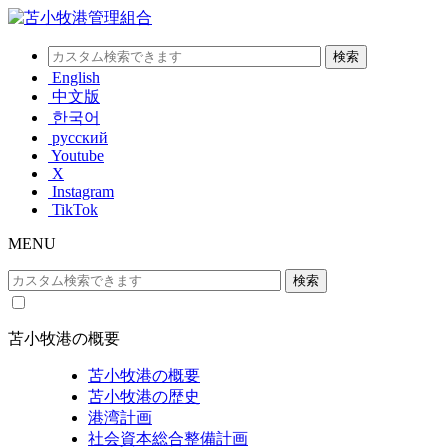
English
中文版
한국어
русский
Youtube
X
Instagram
TikTok
MENU
苫小牧港の概要
苫小牧港の概要
苫小牧港の歴史
港湾計画
社会資本総合整備計画