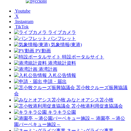
Youtube
X
Instagram
TikTok
ライブカメラ
パンフレット
気象情報(東港)
PV動画
特設ポータルサイト
港湾統計資料
港湾計画
入札公告情報
申請・届出
苫小牧クルーズ振興協議
会
みなとオアシス苫小牧
苫小牧港利用促進協議会
キラキラ公園
港園亭 ～港公
園バーベキュー施設～
ネーミングライツ事業