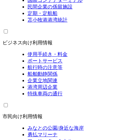
国際コンテナターミナル
民間企業の係留施設
定期・定航船
苫小牧港港湾統計
ビジネス向け利用情報
使用手続き・料金
ポートサービス
航行時の注意等
船舶動静関係
企業立地関連
港湾周辺企業
特殊車両の通行
市民向け利用情報
みなとの公園/身近な海岸
勇払マリーナ