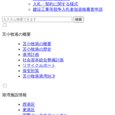
入札・契約に関する様式
建設工事等競争入札参加資格審査申請
苫小牧港の概要
苫小牧港の概要
苫小牧港の歴史
港湾計画
社会資本総合整備計画
リサイクルポート
保安対策
苫小牧港港湾BCP
港湾施設情報
西港区
東港区