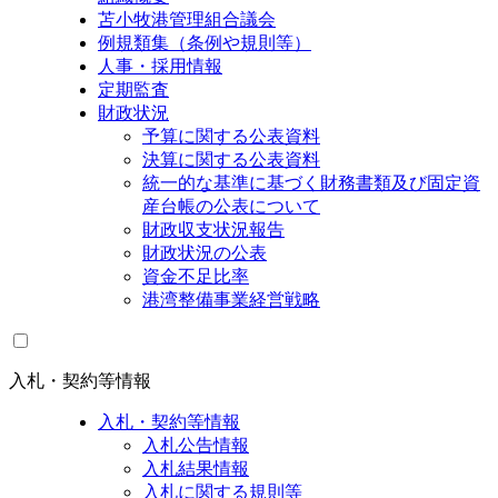
苫小牧港管理組合議会
例規類集（条例や規則等）
人事・採用情報
定期監査
財政状況
予算に関する公表資料
決算に関する公表資料
統一的な基準に基づく財務書類及び固定資
産台帳の公表について
財政収支状況報告
財政状況の公表
資金不足比率
港湾整備事業経営戦略
入札・契約等情報
入札・契約等情報
入札公告情報
入札結果情報
入札に関する規則等