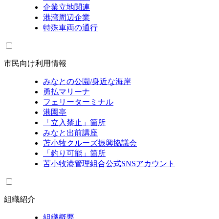
企業立地関連
港湾周辺企業
特殊車両の通行
市民向け利用情報
みなとの公園/身近な海岸
勇払マリーナ
フェリーターミナル
港園亭
「立入禁止」箇所
みなと出前講座
苫小牧クルーズ振興協議会
「釣り可能」箇所
苫小牧港管理組合公式SNSアカウント
組織紹介
組織概要