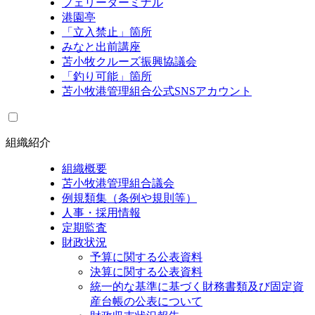
フェリーターミナル
港園亭
「立入禁止」箇所
みなと出前講座
苫小牧クルーズ振興協議会
「釣り可能」箇所
苫小牧港管理組合公式SNSアカウント
組織紹介
組織概要
苫小牧港管理組合議会
例規類集（条例や規則等）
人事・採用情報
定期監査
財政状況
予算に関する公表資料
決算に関する公表資料
統一的な基準に基づく財務書類及び固定資
産台帳の公表について