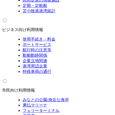
民間企業の係留施設
定期・定航船
苫小牧港港湾統計
ビジネス向け利用情報
使用手続き・料金
ポートサービス
航行時の注意等
船舶動静関係
企業立地関連
港湾周辺企業
特殊車両の通行
市民向け利用情報
みなとの公園/身近な海岸
勇払マリーナ
フェリーターミナル