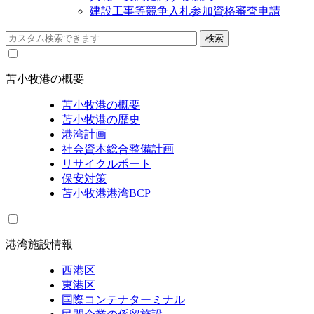
建設工事等競争入札参加資格審査申請
苫小牧港の概要
苫小牧港の概要
苫小牧港の歴史
港湾計画
社会資本総合整備計画
リサイクルポート
保安対策
苫小牧港港湾BCP
港湾施設情報
西港区
東港区
国際コンテナターミナル