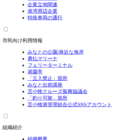
企業立地関連
港湾周辺企業
特殊車両の通行
市民向け利用情報
みなとの公園/身近な海岸
勇払マリーナ
フェリーターミナル
港園亭
「立入禁止」箇所
みなと出前講座
苫小牧クルーズ振興協議会
「釣り可能」箇所
苫小牧港管理組合公式SNSアカウント
組織紹介
組織概要