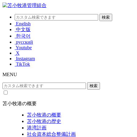
English
中文版
한국어
русский
Youtube
X
Instagram
TikTok
MENU
苫小牧港の概要
苫小牧港の概要
苫小牧港の歴史
港湾計画
社会資本総合整備計画