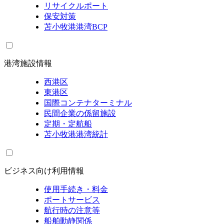
リサイクルポート
保安対策
苫小牧港港湾BCP
港湾施設情報
西港区
東港区
国際コンテナターミナル
民間企業の係留施設
定期・定航船
苫小牧港港湾統計
ビジネス向け利用情報
使用手続き・料金
ポートサービス
航行時の注意等
船舶動静関係