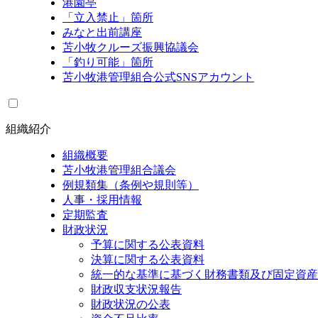
港園亭
「立入禁止」箇所
みなと出前講座
苫小牧クルーズ振興協議会
「釣り可能」箇所
苫小牧港管理組合公式SNSアカウント
組織紹介
組織概要
苫小牧港管理組合議会
例規類集（条例や規則等）
人事・採用情報
定期監査
財政状況
予算に関する公表資料
決算に関する公表資料
統一的な基準に基づく財務書類及び固定資産
財政収支状況報告
財政状況の公表