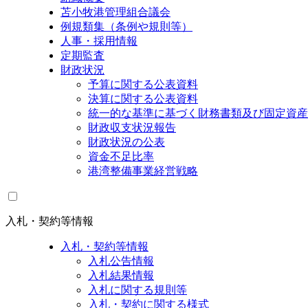
苫小牧港管理組合議会
例規類集（条例や規則等）
人事・採用情報
定期監査
財政状況
予算に関する公表資料
決算に関する公表資料
統一的な基準に基づく財務書類及び固定資産
財政収支状況報告
財政状況の公表
資金不足比率
港湾整備事業経営戦略
入札・契約等情報
入札・契約等情報
入札公告情報
入札結果情報
入札に関する規則等
入札・契約に関する様式