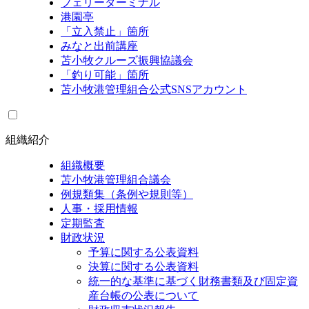
フェリーターミナル
港園亭
「立入禁止」箇所
みなと出前講座
苫小牧クルーズ振興協議会
「釣り可能」箇所
苫小牧港管理組合公式SNSアカウント
組織紹介
組織概要
苫小牧港管理組合議会
例規類集（条例や規則等）
人事・採用情報
定期監査
財政状況
予算に関する公表資料
決算に関する公表資料
統一的な基準に基づく財務書類及び固定資
産台帳の公表について