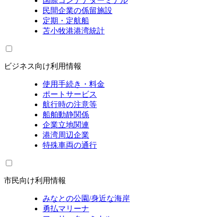
国際コンテナターミナル
民間企業の係留施設
定期・定航船
苫小牧港港湾統計
ビジネス向け利用情報
使用手続き・料金
ポートサービス
航行時の注意等
船舶動静関係
企業立地関連
港湾周辺企業
特殊車両の通行
市民向け利用情報
みなとの公園/身近な海岸
勇払マリーナ