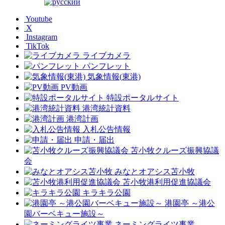
Youtube
X
Instagram
TikTok
ライブカメラ
パンフレット
気象情報(東港)
PV動画
特設ポータルサイト
港湾統計資料
港湾計画
入札公告情報
申請・届出
苫小牧クルーズ振興協議
会
みなとオアシス苫小牧
苫小牧港利用促進協議会
キラキラ公園
港園亭 ～港公
園バーベキュー施設～
ネーミングライツ事業