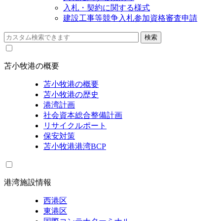
入札・契約に関する様式
建設工事等競争入札参加資格審査申請
苫小牧港の概要
苫小牧港の概要
苫小牧港の歴史
港湾計画
社会資本総合整備計画
リサイクルポート
保安対策
苫小牧港港湾BCP
港湾施設情報
西港区
東港区