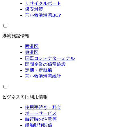
リサイクルポート
保安対策
苫小牧港港湾BCP
港湾施設情報
西港区
東港区
国際コンテナターミナル
民間企業の係留施設
定期・定航船
苫小牧港港湾統計
ビジネス向け利用情報
使用手続き・料金
ポートサービス
航行時の注意等
船舶動静関係