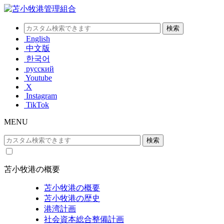
English
中文版
한국어
русский
Youtube
X
Instagram
TikTok
MENU
苫小牧港の概要
苫小牧港の概要
苫小牧港の歴史
港湾計画
社会資本総合整備計画