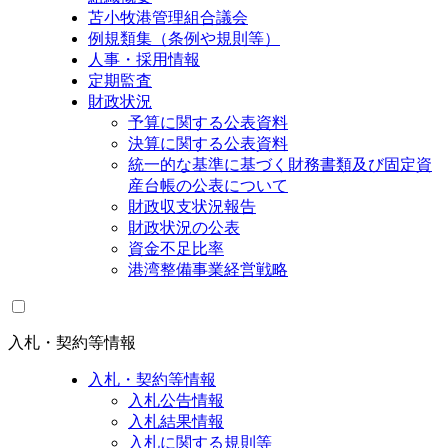
苫小牧港管理組合議会
例規類集（条例や規則等）
人事・採用情報
定期監査
財政状況
予算に関する公表資料
決算に関する公表資料
統一的な基準に基づく財務書類及び固定資
産台帳の公表について
財政収支状況報告
財政状況の公表
資金不足比率
港湾整備事業経営戦略
入札・契約等情報
入札・契約等情報
入札公告情報
入札結果情報
入札に関する規則等