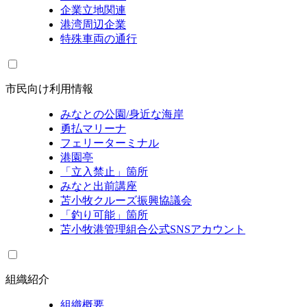
企業立地関連
港湾周辺企業
特殊車両の通行
市民向け利用情報
みなとの公園/身近な海岸
勇払マリーナ
フェリーターミナル
港園亭
「立入禁止」箇所
みなと出前講座
苫小牧クルーズ振興協議会
「釣り可能」箇所
苫小牧港管理組合公式SNSアカウント
組織紹介
組織概要