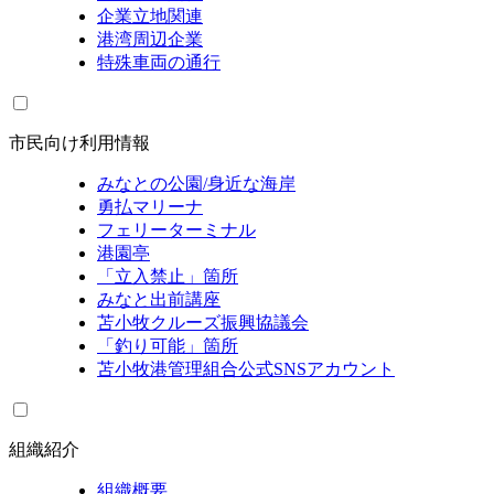
企業立地関連
港湾周辺企業
特殊車両の通行
市民向け利用情報
みなとの公園/身近な海岸
勇払マリーナ
フェリーターミナル
港園亭
「立入禁止」箇所
みなと出前講座
苫小牧クルーズ振興協議会
「釣り可能」箇所
苫小牧港管理組合公式SNSアカウント
組織紹介
組織概要