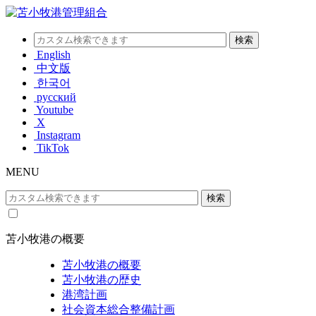
English
中文版
한국어
русский
Youtube
X
Instagram
TikTok
MENU
苫小牧港の概要
苫小牧港の概要
苫小牧港の歴史
港湾計画
社会資本総合整備計画