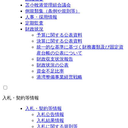
苫小牧港管理組合議会
例規類集（条例や規則等）
人事・採用情報
定期監査
財政状況
予算に関する公表資料
決算に関する公表資料
統一的な基準に基づく財務書類及び固定資
産台帳の公表について
財政収支状況報告
財政状況の公表
資金不足比率
港湾整備事業経営戦略
入札・契約等情報
入札・契約等情報
入札公告情報
入札結果情報
入札に関する規則等