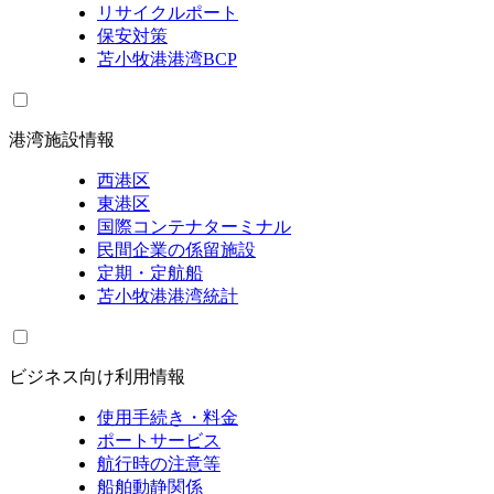
リサイクルポート
保安対策
苫小牧港港湾BCP
港湾施設情報
西港区
東港区
国際コンテナターミナル
民間企業の係留施設
定期・定航船
苫小牧港港湾統計
ビジネス向け利用情報
使用手続き・料金
ポートサービス
航行時の注意等
船舶動静関係