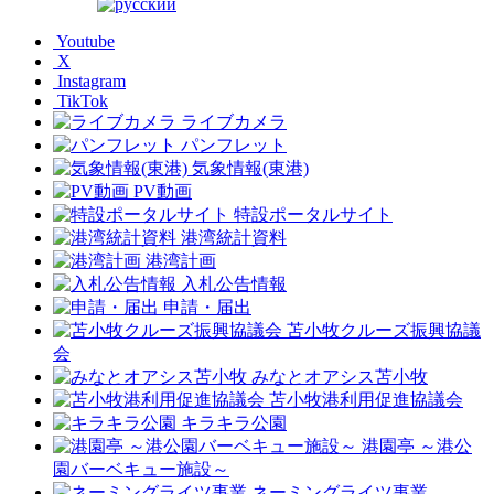
Youtube
X
Instagram
TikTok
ライブカメラ
パンフレット
気象情報(東港)
PV動画
特設ポータルサイト
港湾統計資料
港湾計画
入札公告情報
申請・届出
苫小牧クルーズ振興協議
会
みなとオアシス苫小牧
苫小牧港利用促進協議会
キラキラ公園
港園亭 ～港公
園バーベキュー施設～
ネーミングライツ事業