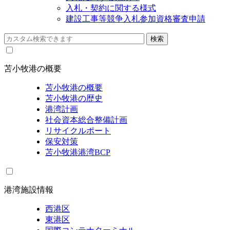
入札・契約に関する様式
建設工事等競争入札参加資格審査申請
苫小牧港の概要
苫小牧港の概要
苫小牧港の歴史
港湾計画
社会資本総合整備計画
リサイクルポート
保安対策
苫小牧港港湾BCP
港湾施設情報
西港区
東港区