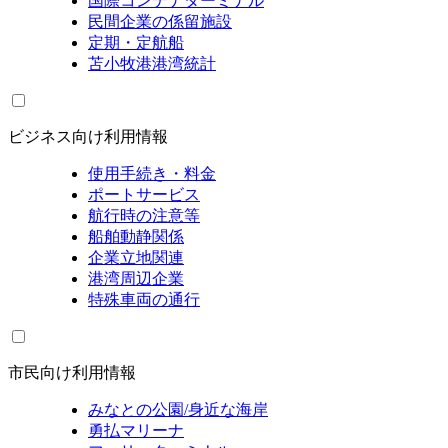
国際コンテナターミナル
民間企業の係留施設
定期・定航船
苫小牧港港湾統計
ビジネス向け利用情報
使用手続き・料金
ポートサービス
航行時の注意等
船舶動静関係
企業立地関連
港湾周辺企業
特殊車両の通行
市民向け利用情報
みなとの公園/身近な海岸
勇払マリーナ