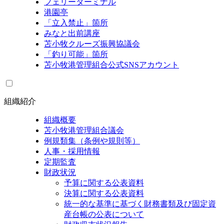
フェリーターミナル
港園亭
「立入禁止」箇所
みなと出前講座
苫小牧クルーズ振興協議会
「釣り可能」箇所
苫小牧港管理組合公式SNSアカウント
組織紹介
組織概要
苫小牧港管理組合議会
例規類集（条例や規則等）
人事・採用情報
定期監査
財政状況
予算に関する公表資料
決算に関する公表資料
統一的な基準に基づく財務書類及び固定資
産台帳の公表について