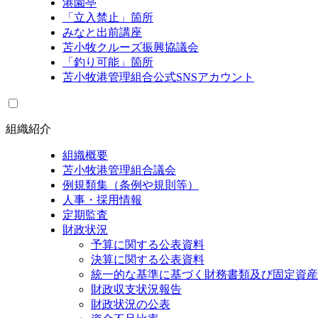
港園亭
「立入禁止」箇所
みなと出前講座
苫小牧クルーズ振興協議会
「釣り可能」箇所
苫小牧港管理組合公式SNSアカウント
組織紹介
組織概要
苫小牧港管理組合議会
例規類集（条例や規則等）
人事・採用情報
定期監査
財政状況
予算に関する公表資料
決算に関する公表資料
統一的な基準に基づく財務書類及び固定資産
財政収支状況報告
財政状況の公表