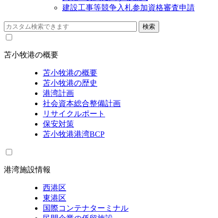
建設工事等競争入札参加資格審査申請
苫小牧港の概要
苫小牧港の概要
苫小牧港の歴史
港湾計画
社会資本総合整備計画
リサイクルポート
保安対策
苫小牧港港湾BCP
港湾施設情報
西港区
東港区
国際コンテナターミナル