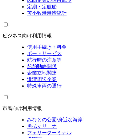
民間企業の係留施設
定期・定航船
苫小牧港港湾統計
ビジネス向け利用情報
使用手続き・料金
ポートサービス
航行時の注意等
船舶動静関係
企業立地関連
港湾周辺企業
特殊車両の通行
市民向け利用情報
みなとの公園/身近な海岸
勇払マリーナ
フェリーターミナル