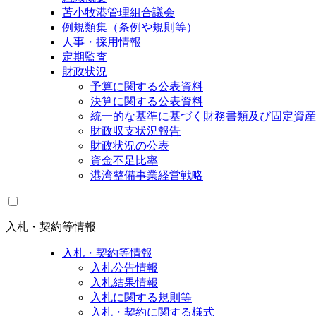
苫小牧港管理組合議会
例規類集（条例や規則等）
人事・採用情報
定期監査
財政状況
予算に関する公表資料
決算に関する公表資料
統一的な基準に基づく財務書類及び固定資産
財政収支状況報告
財政状況の公表
資金不足比率
港湾整備事業経営戦略
入札・契約等情報
入札・契約等情報
入札公告情報
入札結果情報
入札に関する規則等
入札・契約に関する様式