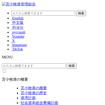
English
中文版
한국어
русский
Youtube
X
Instagram
TikTok
MENU
苫小牧港の概要
苫小牧港の概要
苫小牧港の歴史
港湾計画
社会資本総合整備計画