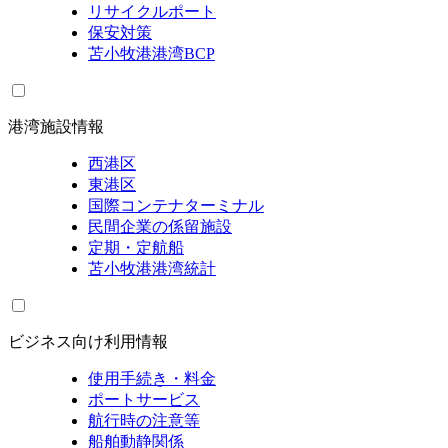
リサイクルポート
保安対策
苫小牧港港湾BCP
港湾施設情報
西港区
東港区
国際コンテナターミナル
民間企業の係留施設
定期・定航船
苫小牧港港湾統計
ビジネス向け利用情報
使用手続き・料金
ポートサービス
航行時の注意等
船舶動静関係