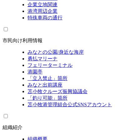
企業立地関連
港湾周辺企業
特殊車両の通行
市民向け利用情報
みなとの公園/身近な海岸
勇払マリーナ
フェリーターミナル
港園亭
「立入禁止」箇所
みなと出前講座
苫小牧クルーズ振興協議会
「釣り可能」箇所
苫小牧港管理組合公式SNSアカウント
組織紹介
組織概要