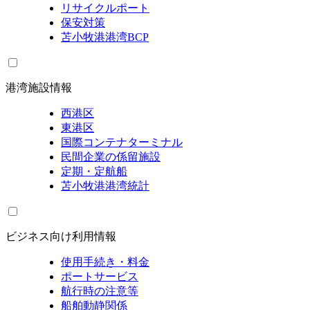
リサイクルポート
保安対策
苫小牧港港湾BCP
港湾施設情報
西港区
東港区
国際コンテナターミナル
民間企業の係留施設
定期・定航船
苫小牧港港湾統計
ビジネス向け利用情報
使用手続き・料金
ポートサービス
航行時の注意等
船舶動静関係