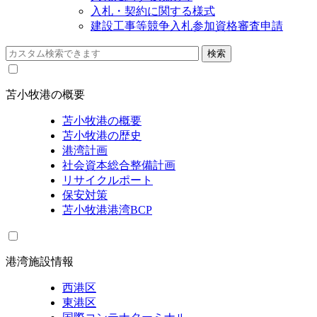
入札・契約に関する様式
建設工事等競争入札参加資格審査申請
苫小牧港の概要
苫小牧港の概要
苫小牧港の歴史
港湾計画
社会資本総合整備計画
リサイクルポート
保安対策
苫小牧港港湾BCP
港湾施設情報
西港区
東港区