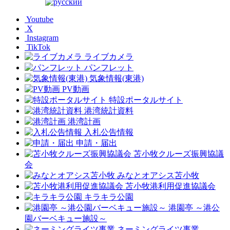
Youtube
X
Instagram
TikTok
ライブカメラ
パンフレット
気象情報(東港)
PV動画
特設ポータルサイト
港湾統計資料
港湾計画
入札公告情報
申請・届出
苫小牧クルーズ振興協議
会
みなとオアシス苫小牧
苫小牧港利用促進協議会
キラキラ公園
港園亭 ～港公
園バーベキュー施設～
ネーミングライツ事業