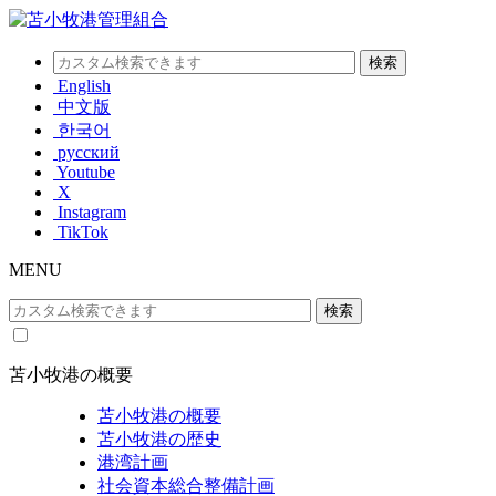
English
中文版
한국어
русский
Youtube
X
Instagram
TikTok
MENU
苫小牧港の概要
苫小牧港の概要
苫小牧港の歴史
港湾計画
社会資本総合整備計画