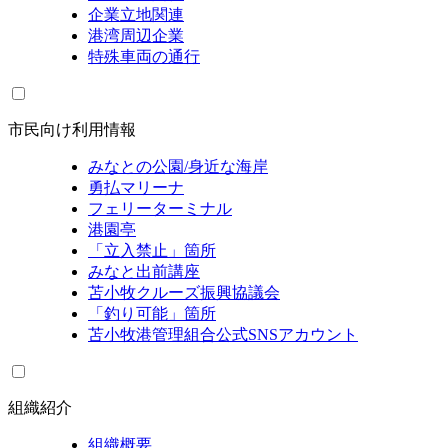
企業立地関連
港湾周辺企業
特殊車両の通行
市民向け利用情報
みなとの公園/身近な海岸
勇払マリーナ
フェリーターミナル
港園亭
「立入禁止」箇所
みなと出前講座
苫小牧クルーズ振興協議会
「釣り可能」箇所
苫小牧港管理組合公式SNSアカウント
組織紹介
組織概要