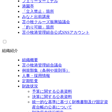
フェリーターミナル
港園亭
「立入禁止」箇所
みなと出前講座
苫小牧クルーズ振興協議会
「釣り可能」箇所
苫小牧港管理組合公式SNSアカウント
組織紹介
組織概要
苫小牧港管理組合議会
例規類集（条例や規則等）
人事・採用情報
定期監査
財政状況
予算に関する公表資料
決算に関する公表資料
統一的な基準に基づく財務書類及び固定資
産台帳の公表について