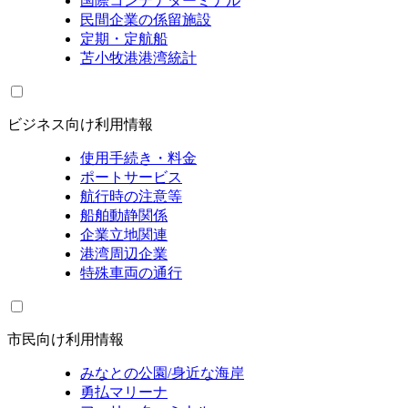
国際コンテナターミナル
民間企業の係留施設
定期・定航船
苫小牧港港湾統計
ビジネス向け利用情報
使用手続き・料金
ポートサービス
航行時の注意等
船舶動静関係
企業立地関連
港湾周辺企業
特殊車両の通行
市民向け利用情報
みなとの公園/身近な海岸
勇払マリーナ