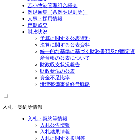
苫小牧港管理組合議会
例規類集（条例や規則等）
人事・採用情報
定期監査
財政状況
予算に関する公表資料
決算に関する公表資料
統一的な基準に基づく財務書類及び固定資
産台帳の公表について
財政収支状況報告
財政状況の公表
資金不足比率
港湾整備事業経営戦略
入札・契約等情報
入札・契約等情報
入札公告情報
入札結果情報
入札に関する規則等