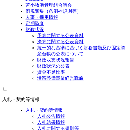
苫小牧港管理組合議会
例規類集（条例や規則等）
人事・採用情報
定期監査
財政状況
予算に関する公表資料
決算に関する公表資料
統一的な基準に基づく財務書類及び固定資
産台帳の公表について
財政収支状況報告
財政状況の公表
資金不足比率
港湾整備事業経営戦略
入札・契約等情報
入札・契約等情報
入札公告情報
入札結果情報
入札に関する規則等