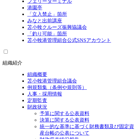
フェリーターミナル
港園亭
「立入禁止」箇所
みなと出前講座
苫小牧クルーズ振興協議会
「釣り可能」箇所
苫小牧港管理組合公式SNSアカウント
組織紹介
組織概要
苫小牧港管理組合議会
例規類集（条例や規則等）
人事・採用情報
定期監査
財政状況
予算に関する公表資料
決算に関する公表資料
統一的な基準に基づく財務書類及び固定資
産台帳の公表について