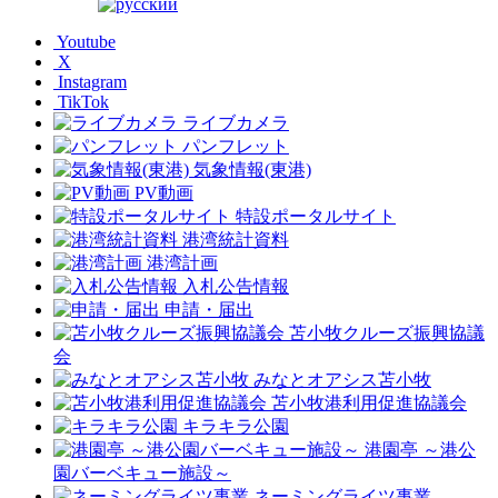
Youtube
X
Instagram
TikTok
ライブカメラ
パンフレット
気象情報(東港)
PV動画
特設ポータルサイト
港湾統計資料
港湾計画
入札公告情報
申請・届出
苫小牧クルーズ振興協議
会
みなとオアシス苫小牧
苫小牧港利用促進協議会
キラキラ公園
港園亭 ～港公
園バーベキュー施設～
ネーミングライツ事業