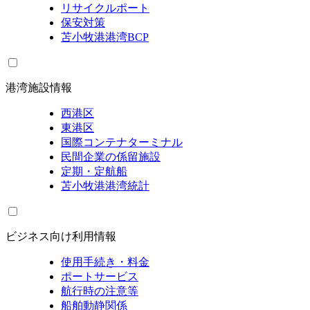
リサイクルポート
保安対策
苫小牧港港湾BCP
港湾施設情報
西港区
東港区
国際コンテナターミナル
民間企業の係留施設
定期・定航船
苫小牧港港湾統計
ビジネス向け利用情報
使用手続き・料金
ポートサービス
航行時の注意等
船舶動静関係