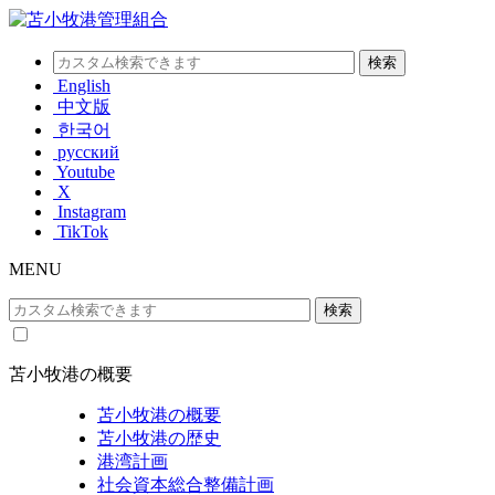
English
中文版
한국어
русский
Youtube
X
Instagram
TikTok
MENU
苫小牧港の概要
苫小牧港の概要
苫小牧港の歴史
港湾計画
社会資本総合整備計画