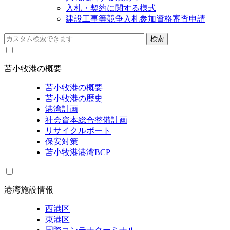
入札・契約に関する様式
建設工事等競争入札参加資格審査申請
苫小牧港の概要
苫小牧港の概要
苫小牧港の歴史
港湾計画
社会資本総合整備計画
リサイクルポート
保安対策
苫小牧港港湾BCP
港湾施設情報
西港区
東港区