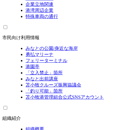
企業立地関連
港湾周辺企業
特殊車両の通行
市民向け利用情報
みなとの公園/身近な海岸
勇払マリーナ
フェリーターミナル
港園亭
「立入禁止」箇所
みなと出前講座
苫小牧クルーズ振興協議会
「釣り可能」箇所
苫小牧港管理組合公式SNSアカウント
組織紹介
組織概要