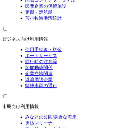
国際コンテナターミナル
民間企業の係留施設
定期・定航船
苫小牧港港湾統計
ビジネス向け利用情報
使用手続き・料金
ポートサービス
航行時の注意等
船舶動静関係
企業立地関連
港湾周辺企業
特殊車両の通行
市民向け利用情報
みなとの公園/身近な海岸
勇払マリーナ