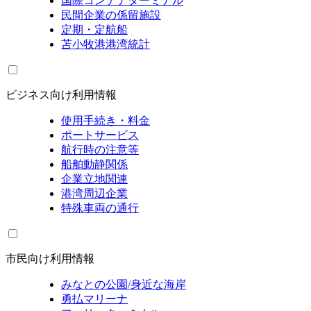
国際コンテナターミナル
民間企業の係留施設
定期・定航船
苫小牧港港湾統計
ビジネス向け利用情報
使用手続き・料金
ポートサービス
航行時の注意等
船舶動静関係
企業立地関連
港湾周辺企業
特殊車両の通行
市民向け利用情報
みなとの公園/身近な海岸
勇払マリーナ