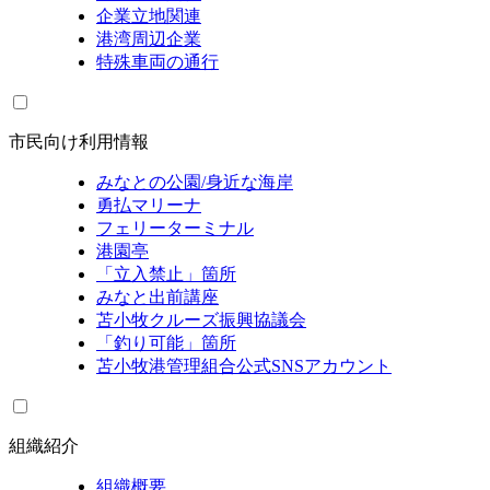
企業立地関連
港湾周辺企業
特殊車両の通行
市民向け利用情報
みなとの公園/身近な海岸
勇払マリーナ
フェリーターミナル
港園亭
「立入禁止」箇所
みなと出前講座
苫小牧クルーズ振興協議会
「釣り可能」箇所
苫小牧港管理組合公式SNSアカウント
組織紹介
組織概要