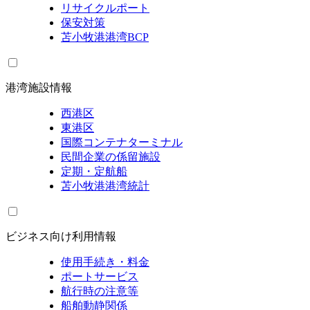
リサイクルポート
保安対策
苫小牧港港湾BCP
港湾施設情報
西港区
東港区
国際コンテナターミナル
民間企業の係留施設
定期・定航船
苫小牧港港湾統計
ビジネス向け利用情報
使用手続き・料金
ポートサービス
航行時の注意等
船舶動静関係