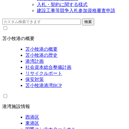
入札・契約に関する様式
建設工事等競争入札参加資格審査申請
苫小牧港の概要
苫小牧港の概要
苫小牧港の歴史
港湾計画
社会資本総合整備計画
リサイクルポート
保安対策
苫小牧港港湾BCP
港湾施設情報
西港区
東港区