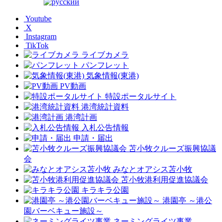
Youtube
X
Instagram
TikTok
ライブカメラ
パンフレット
気象情報(東港)
PV動画
特設ポータルサイト
港湾統計資料
港湾計画
入札公告情報
申請・届出
苫小牧クルーズ振興協議
会
みなとオアシス苫小牧
苫小牧港利用促進協議会
キラキラ公園
港園亭 ～港公
園バーベキュー施設～
ネーミングライツ事業