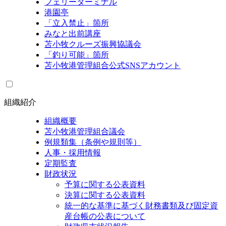
フェリーターミナル
港園亭
「立入禁止」箇所
みなと出前講座
苫小牧クルーズ振興協議会
「釣り可能」箇所
苫小牧港管理組合公式SNSアカウント
組織紹介
組織概要
苫小牧港管理組合議会
例規類集（条例や規則等）
人事・採用情報
定期監査
財政状況
予算に関する公表資料
決算に関する公表資料
統一的な基準に基づく財務書類及び固定資
産台帳の公表について