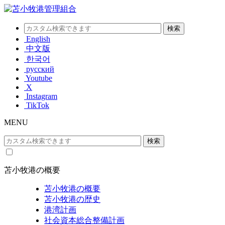
English
中文版
한국어
русский
Youtube
X
Instagram
TikTok
MENU
苫小牧港の概要
苫小牧港の概要
苫小牧港の歴史
港湾計画
社会資本総合整備計画