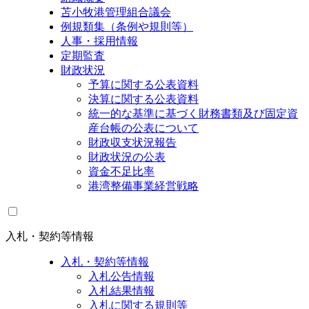
苫小牧港管理組合議会
例規類集（条例や規則等）
人事・採用情報
定期監査
財政状況
予算に関する公表資料
決算に関する公表資料
統一的な基準に基づく財務書類及び固定資
産台帳の公表について
財政収支状況報告
財政状況の公表
資金不足比率
港湾整備事業経営戦略
入札・契約等情報
入札・契約等情報
入札公告情報
入札結果情報
入札に関する規則等