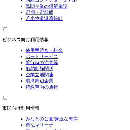
国際コンテナターミナル
民間企業の係留施設
定期・定航船
苫小牧港港湾統計
ビジネス向け利用情報
使用手続き・料金
ポートサービス
航行時の注意等
船舶動静関係
企業立地関連
港湾周辺企業
特殊車両の通行
市民向け利用情報
みなとの公園/身近な海岸
勇払マリーナ