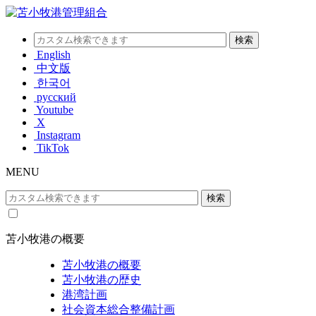
English
中文版
한국어
русский
Youtube
X
Instagram
TikTok
MENU
苫小牧港の概要
苫小牧港の概要
苫小牧港の歴史
港湾計画
社会資本総合整備計画