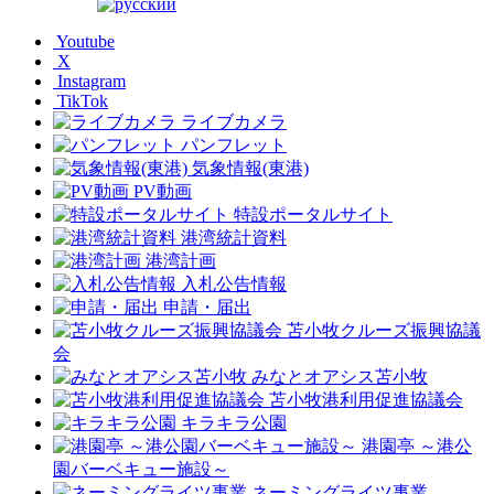
Youtube
X
Instagram
TikTok
ライブカメラ
パンフレット
気象情報(東港)
PV動画
特設ポータルサイト
港湾統計資料
港湾計画
入札公告情報
申請・届出
苫小牧クルーズ振興協議
会
みなとオアシス苫小牧
苫小牧港利用促進協議会
キラキラ公園
港園亭 ～港公
園バーベキュー施設～
ネーミングライツ事業