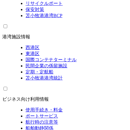
リサイクルポート
保安対策
苫小牧港港湾BCP
港湾施設情報
西港区
東港区
国際コンテナターミナル
民間企業の係留施設
定期・定航船
苫小牧港港湾統計
ビジネス向け利用情報
使用手続き・料金
ポートサービス
航行時の注意等
船舶動静関係