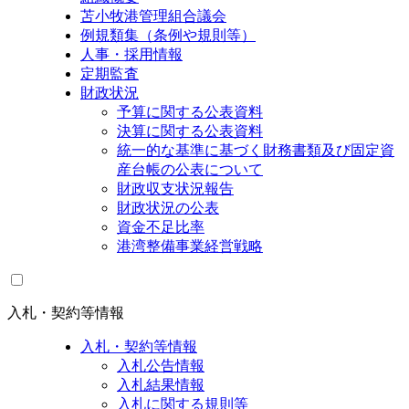
苫小牧港管理組合議会
例規類集（条例や規則等）
人事・採用情報
定期監査
財政状況
予算に関する公表資料
決算に関する公表資料
統一的な基準に基づく財務書類及び固定資
産台帳の公表について
財政収支状況報告
財政状況の公表
資金不足比率
港湾整備事業経営戦略
入札・契約等情報
入札・契約等情報
入札公告情報
入札結果情報
入札に関する規則等