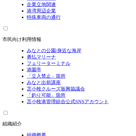
企業立地関連
港湾周辺企業
特殊車両の通行
市民向け利用情報
みなとの公園/身近な海岸
勇払マリーナ
フェリーターミナル
港園亭
「立入禁止」箇所
みなと出前講座
苫小牧クルーズ振興協議会
「釣り可能」箇所
苫小牧港管理組合公式SNSアカウント
組織紹介
組織概要