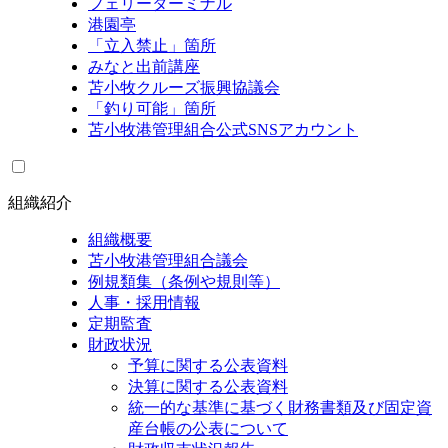
フェリーターミナル
港園亭
「立入禁止」箇所
みなと出前講座
苫小牧クルーズ振興協議会
「釣り可能」箇所
苫小牧港管理組合公式SNSアカウント
組織紹介
組織概要
苫小牧港管理組合議会
例規類集（条例や規則等）
人事・採用情報
定期監査
財政状況
予算に関する公表資料
決算に関する公表資料
統一的な基準に基づく財務書類及び固定資
産台帳の公表について