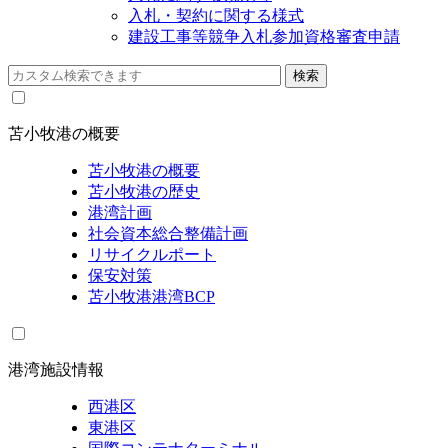
入札・契約に関する様式
建設工事等競争入札参加資格審査申請
苫小牧港の概要
苫小牧港の概要
苫小牧港の歴史
港湾計画
社会資本総合整備計画
リサイクルポート
保安対策
苫小牧港港湾BCP
港湾施設情報
西港区
東港区