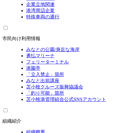
企業立地関連
港湾周辺企業
特殊車両の通行
市民向け利用情報
みなとの公園/身近な海岸
勇払マリーナ
フェリーターミナル
港園亭
「立入禁止」箇所
みなと出前講座
苫小牧クルーズ振興協議会
「釣り可能」箇所
苫小牧港管理組合公式SNSアカウント
組織紹介
組織概要