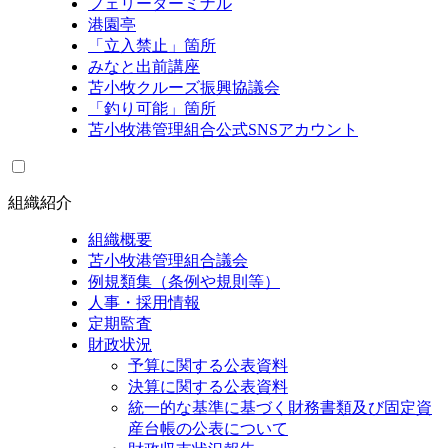
フェリーターミナル
港園亭
「立入禁止」箇所
みなと出前講座
苫小牧クルーズ振興協議会
「釣り可能」箇所
苫小牧港管理組合公式SNSアカウント
組織紹介
組織概要
苫小牧港管理組合議会
例規類集（条例や規則等）
人事・採用情報
定期監査
財政状況
予算に関する公表資料
決算に関する公表資料
統一的な基準に基づく財務書類及び固定資
産台帳の公表について