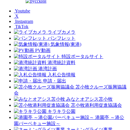
Youtube
X
Instagram
TikTok
ライブカメラ
パンフレット
気象情報(東港)
PV動画
特設ポータルサイト
港湾統計資料
港湾計画
入札公告情報
申請・届出
苫小牧クルーズ振興協議
会
みなとオアシス苫小牧
苫小牧港利用促進協議会
キラキラ公園
港園亭 ～港公
園バーベキュー施設～
ネーミングライツ事業