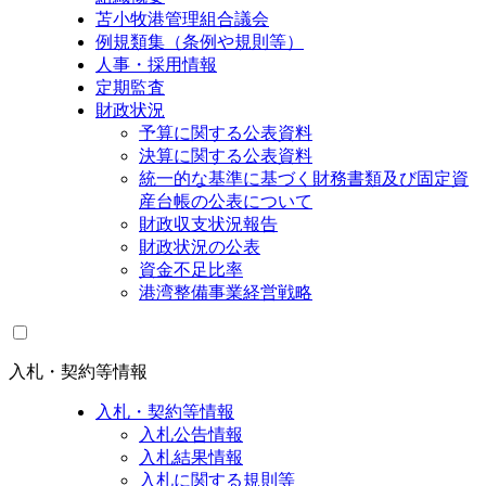
苫小牧港管理組合議会
例規類集（条例や規則等）
人事・採用情報
定期監査
財政状況
予算に関する公表資料
決算に関する公表資料
統一的な基準に基づく財務書類及び固定資
産台帳の公表について
財政収支状況報告
財政状況の公表
資金不足比率
港湾整備事業経営戦略
入札・契約等情報
入札・契約等情報
入札公告情報
入札結果情報
入札に関する規則等