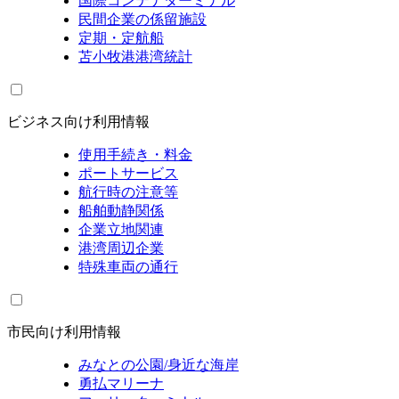
国際コンテナターミナル
民間企業の係留施設
定期・定航船
苫小牧港港湾統計
ビジネス向け利用情報
使用手続き・料金
ポートサービス
航行時の注意等
船舶動静関係
企業立地関連
港湾周辺企業
特殊車両の通行
市民向け利用情報
みなとの公園/身近な海岸
勇払マリーナ