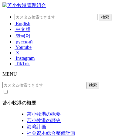
English
中文版
한국어
русский
Youtube
X
Instagram
TikTok
MENU
苫小牧港の概要
苫小牧港の概要
苫小牧港の歴史
港湾計画
社会資本総合整備計画