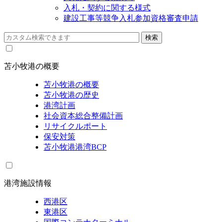
入札・契約に関する様式
建設工事等競争入札参加資格審査申請
苫小牧港の概要
苫小牧港の概要
苫小牧港の歴史
港湾計画
社会資本総合整備計画
リサイクルポート
保安対策
苫小牧港港湾BCP
港湾施設情報
西港区
東港区