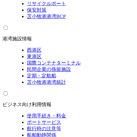
リサイクルポート
保安対策
苫小牧港港湾BCP
港湾施設情報
西港区
東港区
国際コンテナターミナル
民間企業の係留施設
定期・定航船
苫小牧港港湾統計
ビジネス向け利用情報
使用手続き・料金
ポートサービス
航行時の注意等
船舶動静関係