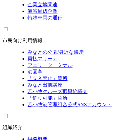
企業立地関連
港湾周辺企業
特殊車両の通行
市民向け利用情報
みなとの公園/身近な海岸
勇払マリーナ
フェリーターミナル
港園亭
「立入禁止」箇所
みなと出前講座
苫小牧クルーズ振興協議会
「釣り可能」箇所
苫小牧港管理組合公式SNSアカウント
組織紹介
組織概要