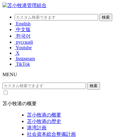
English
中文版
한국어
русский
Youtube
X
Instagram
TikTok
MENU
苫小牧港の概要
苫小牧港の概要
苫小牧港の歴史
港湾計画
社会資本総合整備計画