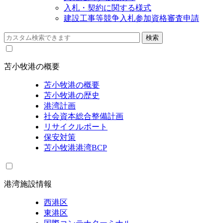
入札・契約に関する様式
建設工事等競争入札参加資格審査申請
苫小牧港の概要
苫小牧港の概要
苫小牧港の歴史
港湾計画
社会資本総合整備計画
リサイクルポート
保安対策
苫小牧港港湾BCP
港湾施設情報
西港区
東港区