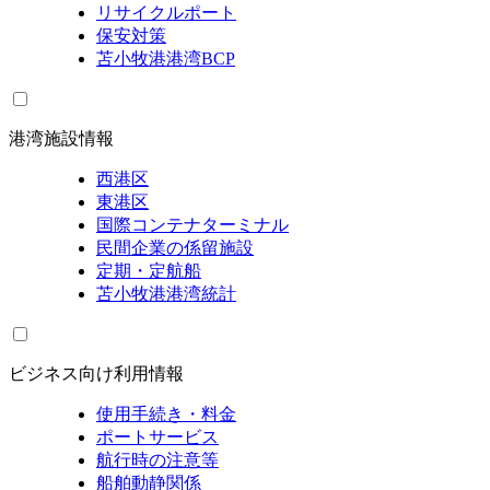
リサイクルポート
保安対策
苫小牧港港湾BCP
港湾施設情報
西港区
東港区
国際コンテナターミナル
民間企業の係留施設
定期・定航船
苫小牧港港湾統計
ビジネス向け利用情報
使用手続き・料金
ポートサービス
航行時の注意等
船舶動静関係