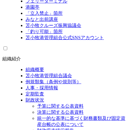
フェリーターミナル
港園亭
「立入禁止」箇所
みなと出前講座
苫小牧クルーズ振興協議会
「釣り可能」箇所
苫小牧港管理組合公式SNSアカウント
組織紹介
組織概要
苫小牧港管理組合議会
例規類集（条例や規則等）
人事・採用情報
定期監査
財政状況
予算に関する公表資料
決算に関する公表資料
統一的な基準に基づく財務書類及び固定資
産台帳の公表について