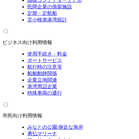
国際コンテナターミナル
民間企業の係留施設
定期・定航船
苫小牧港港湾統計
ビジネス向け利用情報
使用手続き・料金
ポートサービス
航行時の注意等
船舶動静関係
企業立地関連
港湾周辺企業
特殊車両の通行
市民向け利用情報
みなとの公園/身近な海岸
勇払マリーナ