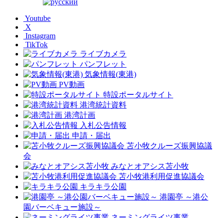
Youtube
X
Instagram
TikTok
ライブカメラ
パンフレット
気象情報(東港)
PV動画
特設ポータルサイト
港湾統計資料
港湾計画
入札公告情報
申請・届出
苫小牧クルーズ振興協議
会
みなとオアシス苫小牧
苫小牧港利用促進協議会
キラキラ公園
港園亭 ～港公
園バーベキュー施設～
ネーミングライツ事業