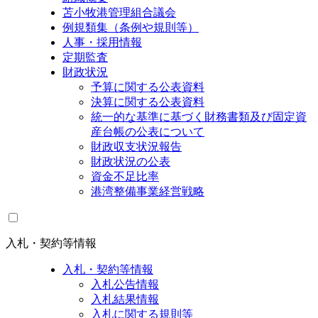
苫小牧港管理組合議会
例規類集（条例や規則等）
人事・採用情報
定期監査
財政状況
予算に関する公表資料
決算に関する公表資料
統一的な基準に基づく財務書類及び固定資
産台帳の公表について
財政収支状況報告
財政状況の公表
資金不足比率
港湾整備事業経営戦略
入札・契約等情報
入札・契約等情報
入札公告情報
入札結果情報
入札に関する規則等