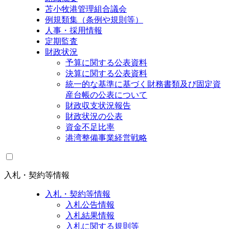
苫小牧港管理組合議会
例規類集（条例や規則等）
人事・採用情報
定期監査
財政状況
予算に関する公表資料
決算に関する公表資料
統一的な基準に基づく財務書類及び固定資
産台帳の公表について
財政収支状況報告
財政状況の公表
資金不足比率
港湾整備事業経営戦略
入札・契約等情報
入札・契約等情報
入札公告情報
入札結果情報
入札に関する規則等