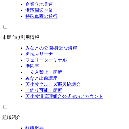
企業立地関連
港湾周辺企業
特殊車両の通行
市民向け利用情報
みなとの公園/身近な海岸
勇払マリーナ
フェリーターミナル
港園亭
「立入禁止」箇所
みなと出前講座
苫小牧クルーズ振興協議会
「釣り可能」箇所
苫小牧港管理組合公式SNSアカウント
組織紹介
組織概要