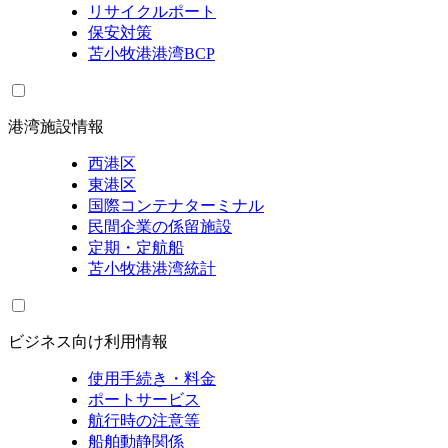
リサイクルポート
保安対策
苫小牧港港湾BCP
港湾施設情報
西港区
東港区
国際コンテナターミナル
民間企業の係留施設
定期・定航船
苫小牧港港湾統計
ビジネス向け利用情報
使用手続き・料金
ポートサービス
航行時の注意等
船舶動静関係