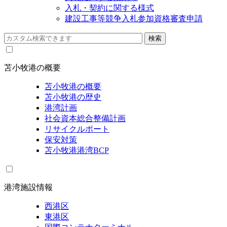
入札・契約に関する様式
建設工事等競争入札参加資格審査申請
苫小牧港の概要
苫小牧港の概要
苫小牧港の歴史
港湾計画
社会資本総合整備計画
リサイクルポート
保安対策
苫小牧港港湾BCP
港湾施設情報
西港区
東港区