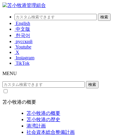
English
中文版
한국어
русский
Youtube
X
Instagram
TikTok
MENU
苫小牧港の概要
苫小牧港の概要
苫小牧港の歴史
港湾計画
社会資本総合整備計画