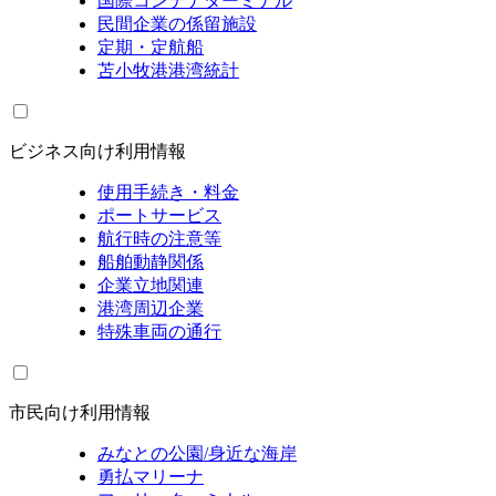
国際コンテナターミナル
民間企業の係留施設
定期・定航船
苫小牧港港湾統計
ビジネス向け利用情報
使用手続き・料金
ポートサービス
航行時の注意等
船舶動静関係
企業立地関連
港湾周辺企業
特殊車両の通行
市民向け利用情報
みなとの公園/身近な海岸
勇払マリーナ