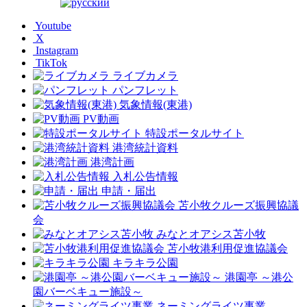
Youtube
X
Instagram
TikTok
ライブカメラ
パンフレット
気象情報(東港)
PV動画
特設ポータルサイト
港湾統計資料
港湾計画
入札公告情報
申請・届出
苫小牧クルーズ振興協議
会
みなとオアシス苫小牧
苫小牧港利用促進協議会
キラキラ公園
港園亭 ～港公
園バーベキュー施設～
ネーミングライツ事業