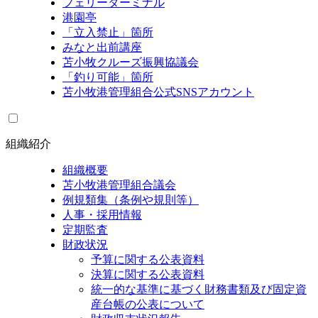
フェリーターミナル
港園亭
「立入禁止」箇所
みなと出前講座
苫小牧クルーズ振興協議会
「釣り可能」箇所
苫小牧港管理組合公式SNSアカウント
組織紹介
組織概要
苫小牧港管理組合議会
例規類集（条例や規則等）
人事・採用情報
定期監査
財政状況
予算に関する公表資料
決算に関する公表資料
統一的な基準に基づく財務書類及び固定資
産台帳の公表について