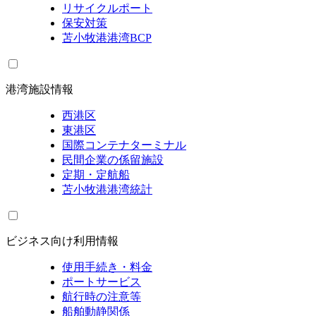
リサイクルポート
保安対策
苫小牧港港湾BCP
港湾施設情報
西港区
東港区
国際コンテナターミナル
民間企業の係留施設
定期・定航船
苫小牧港港湾統計
ビジネス向け利用情報
使用手続き・料金
ポートサービス
航行時の注意等
船舶動静関係