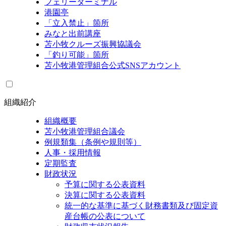
フェリーターミナル
港園亭
「立入禁止」箇所
みなと出前講座
苫小牧クルーズ振興協議会
「釣り可能」箇所
苫小牧港管理組合公式SNSアカウント
組織紹介
組織概要
苫小牧港管理組合議会
例規類集（条例や規則等）
人事・採用情報
定期監査
財政状況
予算に関する公表資料
決算に関する公表資料
統一的な基準に基づく財務書類及び固定資
産台帳の公表について