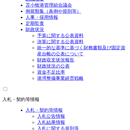
苫小牧港管理組合議会
例規類集（条例や規則等）
人事・採用情報
定期監査
財政状況
予算に関する公表資料
決算に関する公表資料
統一的な基準に基づく財務書類及び固定資
産台帳の公表について
財政収支状況報告
財政状況の公表
資金不足比率
港湾整備事業経営戦略
入札・契約等情報
入札・契約等情報
入札公告情報
入札結果情報
入札に関する規則等