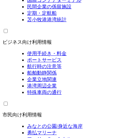
国際コンテナターミナル
民間企業の係留施設
定期・定航船
苫小牧港港湾統計
ビジネス向け利用情報
使用手続き・料金
ポートサービス
航行時の注意等
船舶動静関係
企業立地関連
港湾周辺企業
特殊車両の通行
市民向け利用情報
みなとの公園/身近な海岸
勇払マリーナ