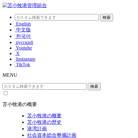
English
中文版
한국어
русский
Youtube
X
Instagram
TikTok
MENU
苫小牧港の概要
苫小牧港の概要
苫小牧港の歴史
港湾計画
社会資本総合整備計画