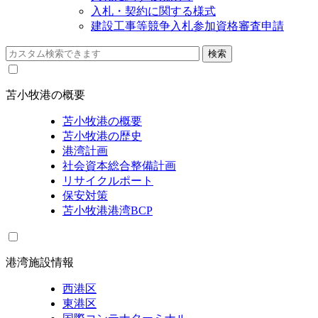
入札・契約に関する様式
建設工事等競争入札参加資格審査申請
苫小牧港の概要
苫小牧港の概要
苫小牧港の歴史
港湾計画
社会資本総合整備計画
リサイクルポート
保安対策
苫小牧港港湾BCP
港湾施設情報
西港区
東港区