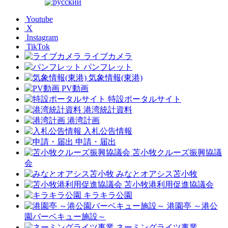
Youtube
X
Instagram
TikTok
ライブカメラ
パンフレット
気象情報(東港)
PV動画
特設ポータルサイト
港湾統計資料
港湾計画
入札公告情報
申請・届出
苫小牧クルーズ振興協議
会
みなとオアシス苫小牧
苫小牧港利用促進協議会
キラキラ公園
港園亭 ～港公
園バーベキュー施設～
ネーミングライツ事業