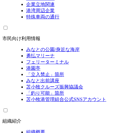
企業立地関連
港湾周辺企業
特殊車両の通行
市民向け利用情報
みなとの公園/身近な海岸
勇払マリーナ
フェリーターミナル
港園亭
「立入禁止」箇所
みなと出前講座
苫小牧クルーズ振興協議会
「釣り可能」箇所
苫小牧港管理組合公式SNSアカウント
組織紹介
組織概要