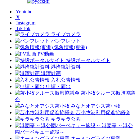
Youtube
X
Instagram
TikTok
ライブカメラ
パンフレット
気象情報(東港)
PV動画
特設ポータルサイト
港湾統計資料
港湾計画
入札公告情報
申請・届出
苫小牧クルーズ振興協議
会
みなとオアシス苫小牧
苫小牧港利用促進協議会
キラキラ公園
港園亭 ～港公
園バーベキュー施設～
ネーミングライツ事業