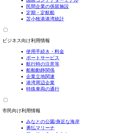
国際コンテナターミナル
民間企業の係留施設
定期・定航船
苫小牧港港湾統計
ビジネス向け利用情報
使用手続き・料金
ポートサービス
航行時の注意等
船舶動静関係
企業立地関連
港湾周辺企業
特殊車両の通行
市民向け利用情報
みなとの公園/身近な海岸
勇払マリーナ