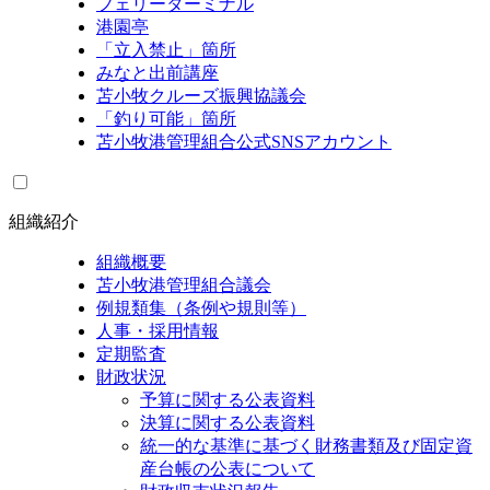
フェリーターミナル
港園亭
「立入禁止」箇所
みなと出前講座
苫小牧クルーズ振興協議会
「釣り可能」箇所
苫小牧港管理組合公式SNSアカウント
組織紹介
組織概要
苫小牧港管理組合議会
例規類集（条例や規則等）
人事・採用情報
定期監査
財政状況
予算に関する公表資料
決算に関する公表資料
統一的な基準に基づく財務書類及び固定資
産台帳の公表について