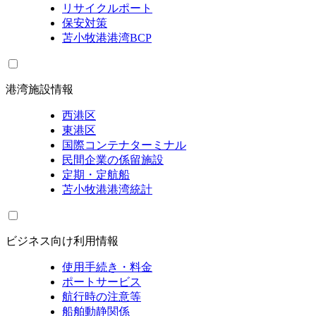
リサイクルポート
保安対策
苫小牧港港湾BCP
港湾施設情報
西港区
東港区
国際コンテナターミナル
民間企業の係留施設
定期・定航船
苫小牧港港湾統計
ビジネス向け利用情報
使用手続き・料金
ポートサービス
航行時の注意等
船舶動静関係