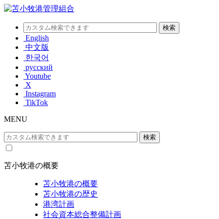
English
中文版
한국어
русский
Youtube
X
Instagram
TikTok
MENU
苫小牧港の概要
苫小牧港の概要
苫小牧港の歴史
港湾計画
社会資本総合整備計画