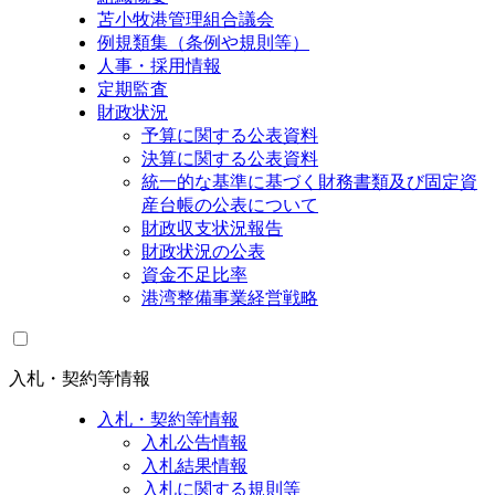
苫小牧港管理組合議会
例規類集（条例や規則等）
人事・採用情報
定期監査
財政状況
予算に関する公表資料
決算に関する公表資料
統一的な基準に基づく財務書類及び固定資
産台帳の公表について
財政収支状況報告
財政状況の公表
資金不足比率
港湾整備事業経営戦略
入札・契約等情報
入札・契約等情報
入札公告情報
入札結果情報
入札に関する規則等