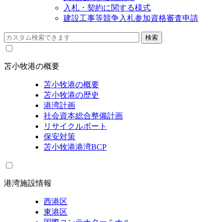
入札・契約に関する様式
建設工事等競争入札参加資格審査申請
苫小牧港の概要
苫小牧港の概要
苫小牧港の歴史
港湾計画
社会資本総合整備計画
リサイクルポート
保安対策
苫小牧港港湾BCP
港湾施設情報
西港区
東港区