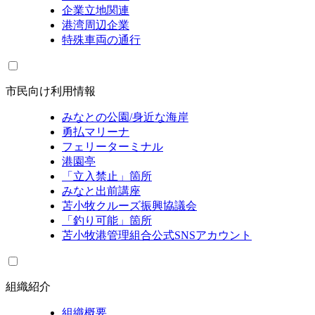
企業立地関連
港湾周辺企業
特殊車両の通行
市民向け利用情報
みなとの公園/身近な海岸
勇払マリーナ
フェリーターミナル
港園亭
「立入禁止」箇所
みなと出前講座
苫小牧クルーズ振興協議会
「釣り可能」箇所
苫小牧港管理組合公式SNSアカウント
組織紹介
組織概要