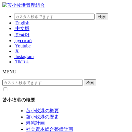
English
中文版
한국어
русский
Youtube
X
Instagram
TikTok
MENU
苫小牧港の概要
苫小牧港の概要
苫小牧港の歴史
港湾計画
社会資本総合整備計画