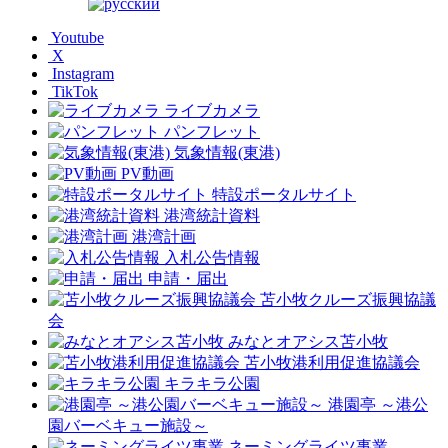
Youtube
X
Instagram
TikTok
ライブカメラ
パンフレット
気象情報(東港)
PV動画
特設ポータルサイト
港湾統計資料
港湾計画
入札公告情報
申請・届出
苫小牧クルーズ振興協議
会
みなとオアシス苫小牧
苫小牧港利用促進協議会
キラキラ公園
港園亭 ～港公
園バーベキュー施設～
ネーミングライツ事業