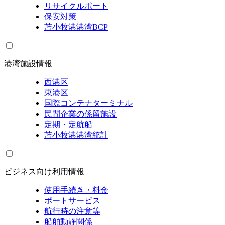
リサイクルポート
保安対策
苫小牧港港湾BCP
港湾施設情報
西港区
東港区
国際コンテナターミナル
民間企業の係留施設
定期・定航船
苫小牧港港湾統計
ビジネス向け利用情報
使用手続き・料金
ポートサービス
航行時の注意等
船舶動静関係