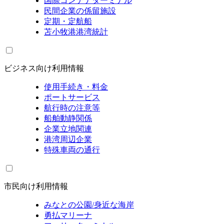
国際コンテナターミナル
民間企業の係留施設
定期・定航船
苫小牧港港湾統計
ビジネス向け利用情報
使用手続き・料金
ポートサービス
航行時の注意等
船舶動静関係
企業立地関連
港湾周辺企業
特殊車両の通行
市民向け利用情報
みなとの公園/身近な海岸
勇払マリーナ