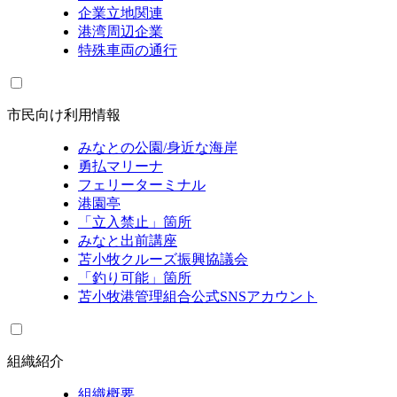
企業立地関連
港湾周辺企業
特殊車両の通行
市民向け利用情報
みなとの公園/身近な海岸
勇払マリーナ
フェリーターミナル
港園亭
「立入禁止」箇所
みなと出前講座
苫小牧クルーズ振興協議会
「釣り可能」箇所
苫小牧港管理組合公式SNSアカウント
組織紹介
組織概要