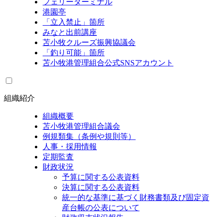
フェリーターミナル
港園亭
「立入禁止」箇所
みなと出前講座
苫小牧クルーズ振興協議会
「釣り可能」箇所
苫小牧港管理組合公式SNSアカウント
組織紹介
組織概要
苫小牧港管理組合議会
例規類集（条例や規則等）
人事・採用情報
定期監査
財政状況
予算に関する公表資料
決算に関する公表資料
統一的な基準に基づく財務書類及び固定資
産台帳の公表について