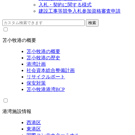
入札・契約に関する様式
建設工事等競争入札参加資格審査申請
苫小牧港の概要
苫小牧港の概要
苫小牧港の歴史
港湾計画
社会資本総合整備計画
リサイクルポート
保安対策
苫小牧港港湾BCP
港湾施設情報
西港区
東港区