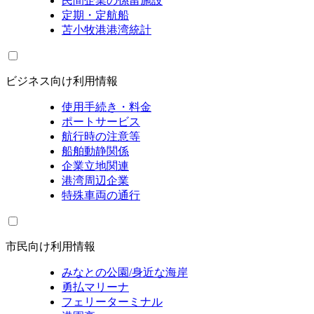
民間企業の係留施設
定期・定航船
苫小牧港港湾統計
ビジネス向け利用情報
使用手続き・料金
ポートサービス
航行時の注意等
船舶動静関係
企業立地関連
港湾周辺企業
特殊車両の通行
市民向け利用情報
みなとの公園/身近な海岸
勇払マリーナ
フェリーターミナル