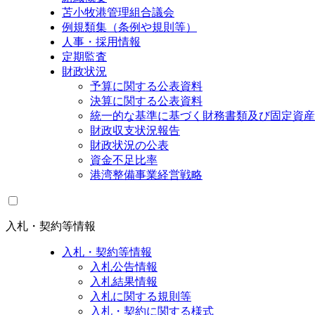
苫小牧港管理組合議会
例規類集（条例や規則等）
人事・採用情報
定期監査
財政状況
予算に関する公表資料
決算に関する公表資料
統一的な基準に基づく財務書類及び固定資産
財政収支状況報告
財政状況の公表
資金不足比率
港湾整備事業経営戦略
入札・契約等情報
入札・契約等情報
入札公告情報
入札結果情報
入札に関する規則等
入札・契約に関する様式