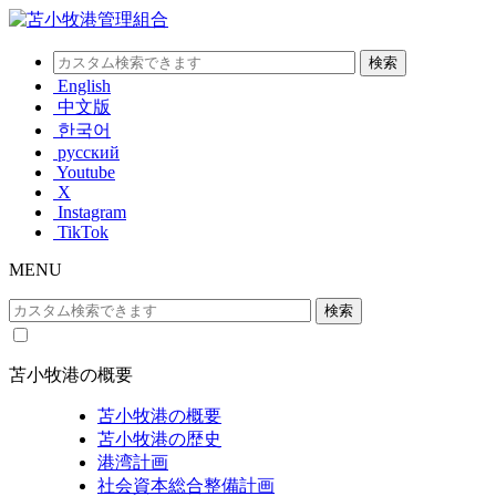
English
中文版
한국어
русский
Youtube
X
Instagram
TikTok
MENU
苫小牧港の概要
苫小牧港の概要
苫小牧港の歴史
港湾計画
社会資本総合整備計画