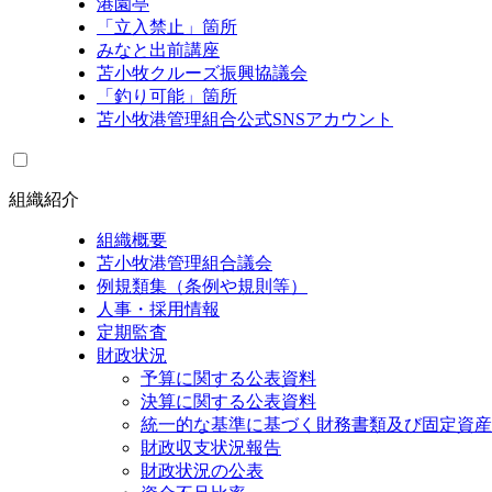
港園亭
「立入禁止」箇所
みなと出前講座
苫小牧クルーズ振興協議会
「釣り可能」箇所
苫小牧港管理組合公式SNSアカウント
組織紹介
組織概要
苫小牧港管理組合議会
例規類集（条例や規則等）
人事・採用情報
定期監査
財政状況
予算に関する公表資料
決算に関する公表資料
統一的な基準に基づく財務書類及び固定資産
財政収支状況報告
財政状況の公表