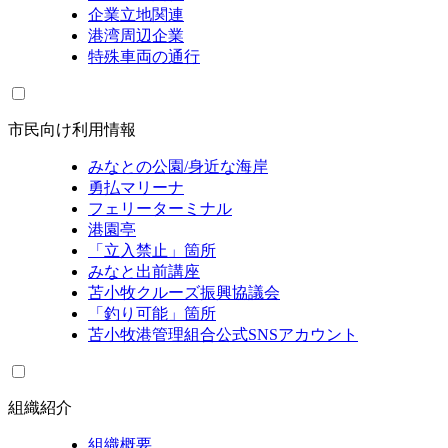
企業立地関連
港湾周辺企業
特殊車両の通行
市民向け利用情報
みなとの公園/身近な海岸
勇払マリーナ
フェリーターミナル
港園亭
「立入禁止」箇所
みなと出前講座
苫小牧クルーズ振興協議会
「釣り可能」箇所
苫小牧港管理組合公式SNSアカウント
組織紹介
組織概要