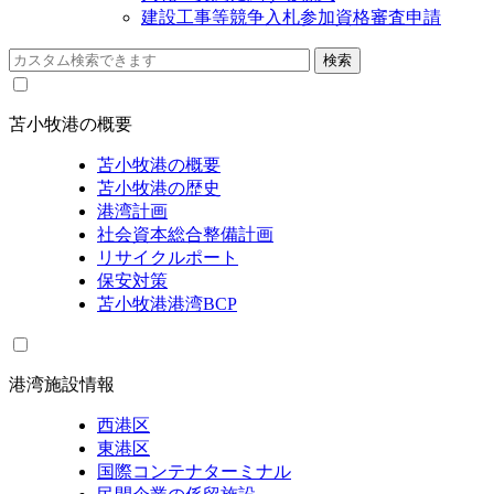
建設工事等競争入札参加資格審査申請
苫小牧港の概要
苫小牧港の概要
苫小牧港の歴史
港湾計画
社会資本総合整備計画
リサイクルポート
保安対策
苫小牧港港湾BCP
港湾施設情報
西港区
東港区
国際コンテナターミナル