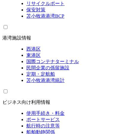
リサイクルポート
保安対策
苫小牧港港湾BCP
港湾施設情報
西港区
東港区
国際コンテナターミナル
民間企業の係留施設
定期・定航船
苫小牧港港湾統計
ビジネス向け利用情報
使用手続き・料金
ポートサービス
航行時の注意等
船舶動静関係