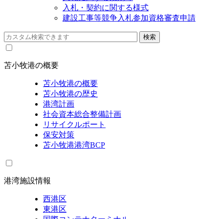
入札・契約に関する様式
建設工事等競争入札参加資格審査申請
苫小牧港の概要
苫小牧港の概要
苫小牧港の歴史
港湾計画
社会資本総合整備計画
リサイクルポート
保安対策
苫小牧港港湾BCP
港湾施設情報
西港区
東港区