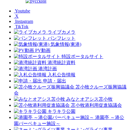
Youtube
X
Instagram
TikTok
ライブカメラ
パンフレット
気象情報(東港)
PV動画
特設ポータルサイト
港湾統計資料
港湾計画
入札公告情報
申請・届出
苫小牧クルーズ振興協議
会
みなとオアシス苫小牧
苫小牧港利用促進協議会
キラキラ公園
港園亭 ～港公
園バーベキュー施設～
ネーミングライツ事業