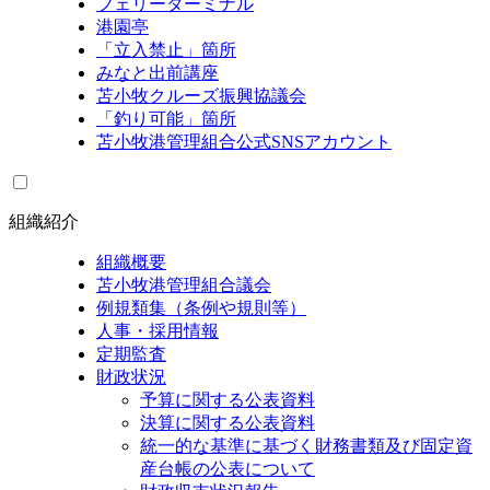
フェリーターミナル
港園亭
「立入禁止」箇所
みなと出前講座
苫小牧クルーズ振興協議会
「釣り可能」箇所
苫小牧港管理組合公式SNSアカウント
組織紹介
組織概要
苫小牧港管理組合議会
例規類集（条例や規則等）
人事・採用情報
定期監査
財政状況
予算に関する公表資料
決算に関する公表資料
統一的な基準に基づく財務書類及び固定資
産台帳の公表について