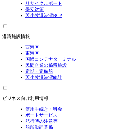
リサイクルポート
保安対策
苫小牧港港湾BCP
港湾施設情報
西港区
東港区
国際コンテナターミナル
民間企業の係留施設
定期・定航船
苫小牧港港湾統計
ビジネス向け利用情報
使用手続き・料金
ポートサービス
航行時の注意等
船舶動静関係