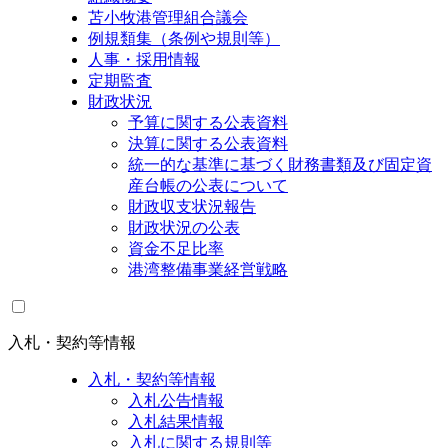
苫小牧港管理組合議会
例規類集（条例や規則等）
人事・採用情報
定期監査
財政状況
予算に関する公表資料
決算に関する公表資料
統一的な基準に基づく財務書類及び固定資
産台帳の公表について
財政収支状況報告
財政状況の公表
資金不足比率
港湾整備事業経営戦略
入札・契約等情報
入札・契約等情報
入札公告情報
入札結果情報
入札に関する規則等