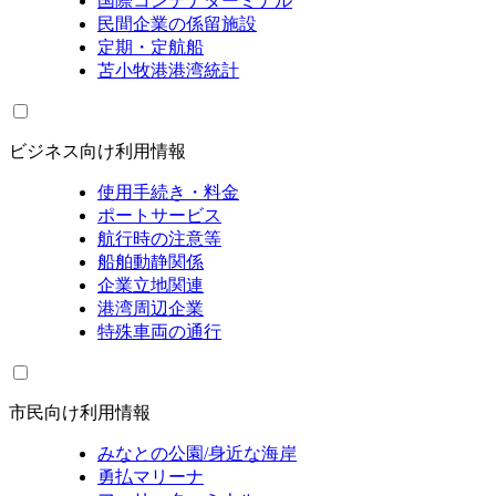
国際コンテナターミナル
民間企業の係留施設
定期・定航船
苫小牧港港湾統計
ビジネス向け利用情報
使用手続き・料金
ポートサービス
航行時の注意等
船舶動静関係
企業立地関連
港湾周辺企業
特殊車両の通行
市民向け利用情報
みなとの公園/身近な海岸
勇払マリーナ