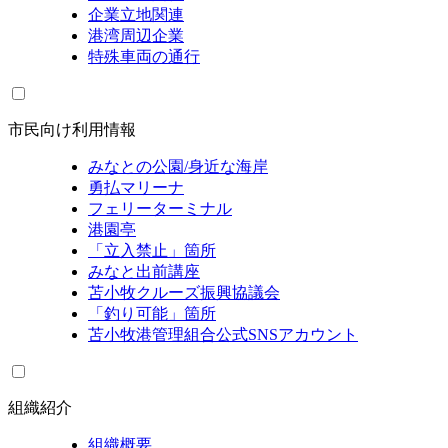
企業立地関連
港湾周辺企業
特殊車両の通行
市民向け利用情報
みなとの公園/身近な海岸
勇払マリーナ
フェリーターミナル
港園亭
「立入禁止」箇所
みなと出前講座
苫小牧クルーズ振興協議会
「釣り可能」箇所
苫小牧港管理組合公式SNSアカウント
組織紹介
組織概要