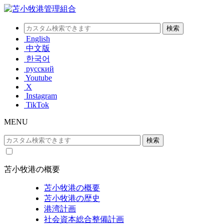
English
中文版
한국어
русский
Youtube
X
Instagram
TikTok
MENU
苫小牧港の概要
苫小牧港の概要
苫小牧港の歴史
港湾計画
社会資本総合整備計画