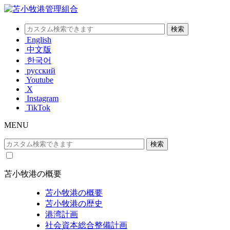
English
中文版
한국어
русский
Youtube
X
Instagram
TikTok
MENU
苫小牧港の概要
苫小牧港の概要
苫小牧港の歴史
港湾計画
社会資本総合整備計画