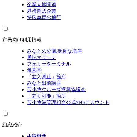
企業立地関連
港湾周辺企業
特殊車両の通行
市民向け利用情報
みなとの公園/身近な海岸
勇払マリーナ
フェリーターミナル
港園亭
「立入禁止」箇所
みなと出前講座
苫小牧クルーズ振興協議会
「釣り可能」箇所
苫小牧港管理組合公式SNSアカウント
組織紹介
組織概要