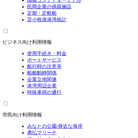
国際コンテナターミナル
民間企業の係留施設
定期・定航船
苫小牧港港湾統計
ビジネス向け利用情報
使用手続き・料金
ポートサービス
航行時の注意等
船舶動静関係
企業立地関連
港湾周辺企業
特殊車両の通行
市民向け利用情報
みなとの公園/身近な海岸
勇払マリーナ