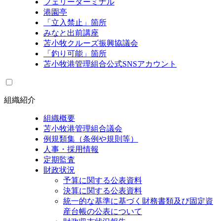
フェリーターミナル
港園亭
「立入禁止」箇所
みなと出前講座
苫小牧クルーズ振興協議会
「釣り可能」箇所
苫小牧港管理組合公式SNSアカウント
組織紹介
組織概要
苫小牧港管理組合議会
例規類集（条例や規則等）
人事・採用情報
定期監査
財政状況
予算に関する公表資料
決算に関する公表資料
統一的な基準に基づく財務書類及び固定資
産台帳の公表について