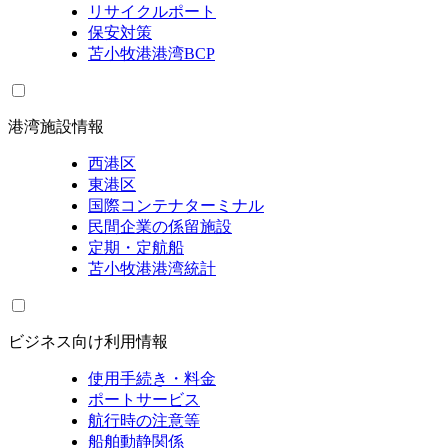
リサイクルポート
保安対策
苫小牧港港湾BCP
港湾施設情報
西港区
東港区
国際コンテナターミナル
民間企業の係留施設
定期・定航船
苫小牧港港湾統計
ビジネス向け利用情報
使用手続き・料金
ポートサービス
航行時の注意等
船舶動静関係