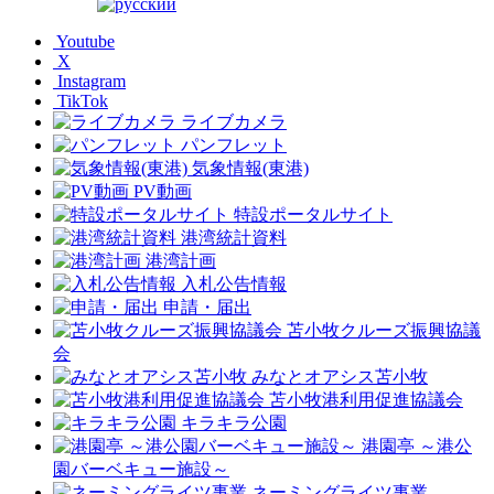
Youtube
X
Instagram
TikTok
ライブカメラ
パンフレット
気象情報(東港)
PV動画
特設ポータルサイト
港湾統計資料
港湾計画
入札公告情報
申請・届出
苫小牧クルーズ振興協議
会
みなとオアシス苫小牧
苫小牧港利用促進協議会
キラキラ公園
港園亭 ～港公
園バーベキュー施設～
ネーミングライツ事業