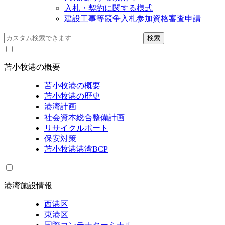
入札・契約に関する様式
建設工事等競争入札参加資格審査申請
苫小牧港の概要
苫小牧港の概要
苫小牧港の歴史
港湾計画
社会資本総合整備計画
リサイクルポート
保安対策
苫小牧港港湾BCP
港湾施設情報
西港区
東港区