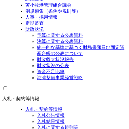
苫小牧港管理組合議会
例規類集（条例や規則等）
人事・採用情報
定期監査
財政状況
予算に関する公表資料
決算に関する公表資料
統一的な基準に基づく財務書類及び固定資
産台帳の公表について
財政収支状況報告
財政状況の公表
資金不足比率
港湾整備事業経営戦略
入札・契約等情報
入札・契約等情報
入札公告情報
入札結果情報
入札に関する規則等