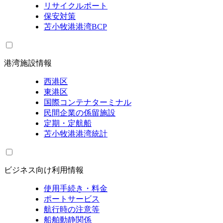
リサイクルポート
保安対策
苫小牧港港湾BCP
港湾施設情報
西港区
東港区
国際コンテナターミナル
民間企業の係留施設
定期・定航船
苫小牧港港湾統計
ビジネス向け利用情報
使用手続き・料金
ポートサービス
航行時の注意等
船舶動静関係