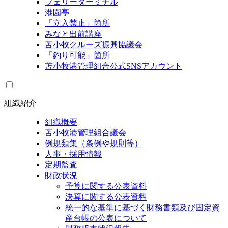
フェリーターミナル
港園亭
「立入禁止」箇所
みなと出前講座
苫小牧クルーズ振興協議会
「釣り可能」箇所
苫小牧港管理組合公式SNSアカウント
組織紹介
組織概要
苫小牧港管理組合議会
例規類集（条例や規則等）
人事・採用情報
定期監査
財政状況
予算に関する公表資料
決算に関する公表資料
統一的な基準に基づく財務書類及び固定資
産台帳の公表について