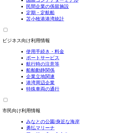
国際コンテナターミナル
民間企業の係留施設
定期・定航船
苫小牧港港湾統計
ビジネス向け利用情報
使用手続き・料金
ポートサービス
航行時の注意等
船舶動静関係
企業立地関連
港湾周辺企業
特殊車両の通行
市民向け利用情報
みなとの公園/身近な海岸
勇払マリーナ