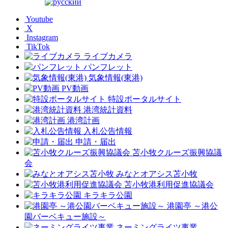
Youtube
X
Instagram
TikTok
ライブカメラ
パンフレット
気象情報(東港)
PV動画
特設ポータルサイト
港湾統計資料
港湾計画
入札公告情報
申請・届出
苫小牧クルーズ振興協議
会
みなとオアシス苫小牧
苫小牧港利用促進協議会
キラキラ公園
港園亭 ～港公
園バーベキュー施設～
ネーミングライツ事業