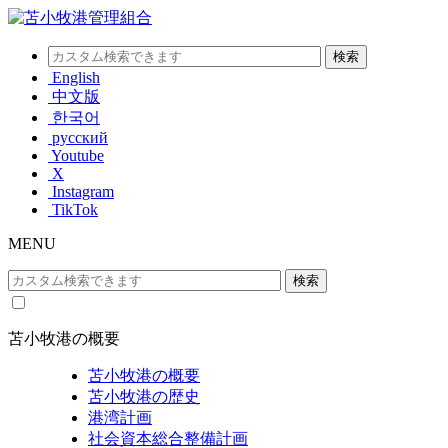
English
中文版
한국어
русский
Youtube
X
Instagram
TikTok
MENU
苫小牧港の概要
苫小牧港の概要
苫小牧港の歴史
港湾計画
社会資本総合整備計画