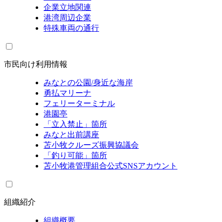
企業立地関連
港湾周辺企業
特殊車両の通行
市民向け利用情報
みなとの公園/身近な海岸
勇払マリーナ
フェリーターミナル
港園亭
「立入禁止」箇所
みなと出前講座
苫小牧クルーズ振興協議会
「釣り可能」箇所
苫小牧港管理組合公式SNSアカウント
組織紹介
組織概要