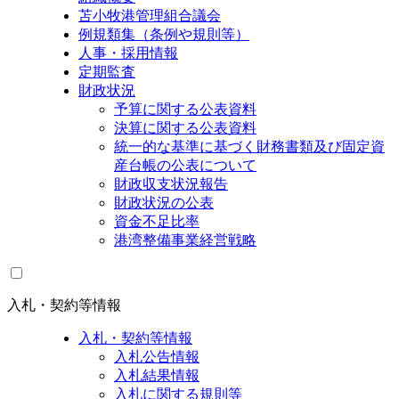
苫小牧港管理組合議会
例規類集（条例や規則等）
人事・採用情報
定期監査
財政状況
予算に関する公表資料
決算に関する公表資料
統一的な基準に基づく財務書類及び固定資
産台帳の公表について
財政収支状況報告
財政状況の公表
資金不足比率
港湾整備事業経営戦略
入札・契約等情報
入札・契約等情報
入札公告情報
入札結果情報
入札に関する規則等