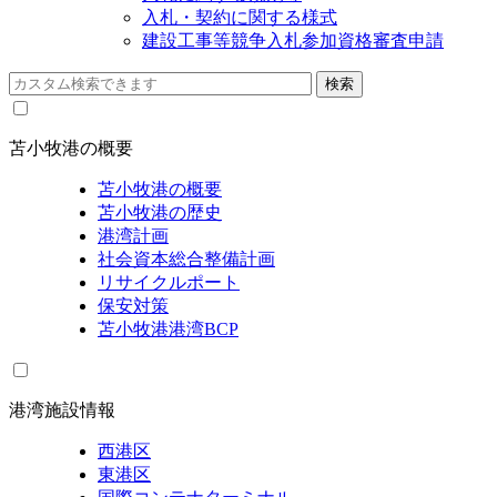
入札・契約に関する様式
建設工事等競争入札参加資格審査申請
苫小牧港の概要
苫小牧港の概要
苫小牧港の歴史
港湾計画
社会資本総合整備計画
リサイクルポート
保安対策
苫小牧港港湾BCP
港湾施設情報
西港区
東港区