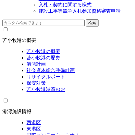
入札・契約に関する様式
建設工事等競争入札参加資格審査申請
苫小牧港の概要
苫小牧港の概要
苫小牧港の歴史
港湾計画
社会資本総合整備計画
リサイクルポート
保安対策
苫小牧港港湾BCP
港湾施設情報
西港区
東港区