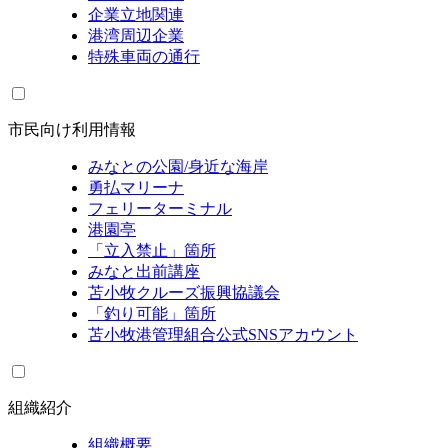
企業立地関連
港湾周辺企業
特殊車両の通行
市民向け利用情報
みなとの公園/身近な海岸
勇払マリーナ
フェリーターミナル
港園亭
「立入禁止」箇所
みなと出前講座
苫小牧クルーズ振興協議会
「釣り可能」箇所
苫小牧港管理組合公式SNSアカウント
組織紹介
組織概要