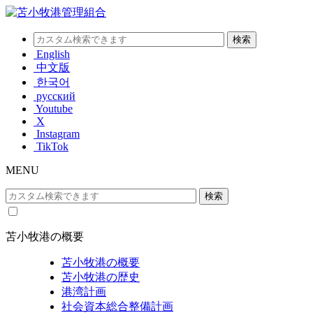
English
中文版
한국어
русский
Youtube
X
Instagram
TikTok
MENU
苫小牧港の概要
苫小牧港の概要
苫小牧港の歴史
港湾計画
社会資本総合整備計画