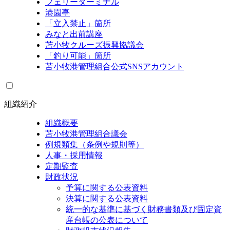
フェリーターミナル
港園亭
「立入禁止」箇所
みなと出前講座
苫小牧クルーズ振興協議会
「釣り可能」箇所
苫小牧港管理組合公式SNSアカウント
組織紹介
組織概要
苫小牧港管理組合議会
例規類集（条例や規則等）
人事・採用情報
定期監査
財政状況
予算に関する公表資料
決算に関する公表資料
統一的な基準に基づく財務書類及び固定資
産台帳の公表について