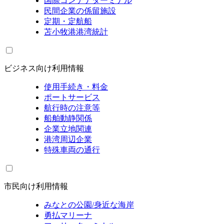
国際コンテナターミナル
民間企業の係留施設
定期・定航船
苫小牧港港湾統計
ビジネス向け利用情報
使用手続き・料金
ポートサービス
航行時の注意等
船舶動静関係
企業立地関連
港湾周辺企業
特殊車両の通行
市民向け利用情報
みなとの公園/身近な海岸
勇払マリーナ