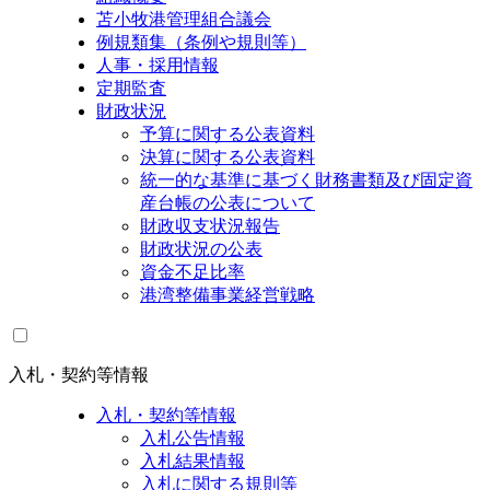
苫小牧港管理組合議会
例規類集（条例や規則等）
人事・採用情報
定期監査
財政状況
予算に関する公表資料
決算に関する公表資料
統一的な基準に基づく財務書類及び固定資
産台帳の公表について
財政収支状況報告
財政状況の公表
資金不足比率
港湾整備事業経営戦略
入札・契約等情報
入札・契約等情報
入札公告情報
入札結果情報
入札に関する規則等