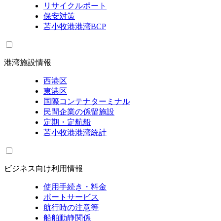
リサイクルポート
保安対策
苫小牧港港湾BCP
港湾施設情報
西港区
東港区
国際コンテナターミナル
民間企業の係留施設
定期・定航船
苫小牧港港湾統計
ビジネス向け利用情報
使用手続き・料金
ポートサービス
航行時の注意等
船舶動静関係