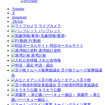
Youtube
X
Instagram
TikTok
ライブカメラ
パンフレット
気象情報(東港)
PV動画
特設ポータルサイト
港湾統計資料
港湾計画
入札公告情報
申請・届出
苫小牧クルーズ振興協議
会
みなとオアシス苫小牧
苫小牧港利用促進協議会
キラキラ公園
港園亭 ～港公
園バーベキュー施設～
ネーミングライツ事業