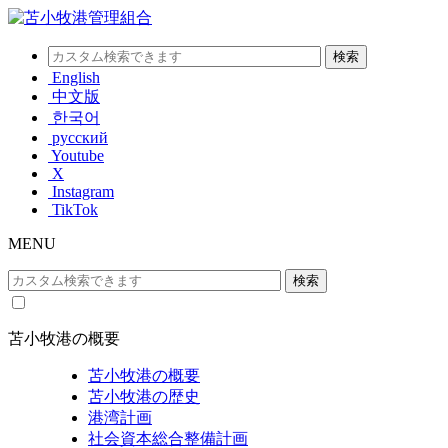
English
中文版
한국어
русский
Youtube
X
Instagram
TikTok
MENU
苫小牧港の概要
苫小牧港の概要
苫小牧港の歴史
港湾計画
社会資本総合整備計画