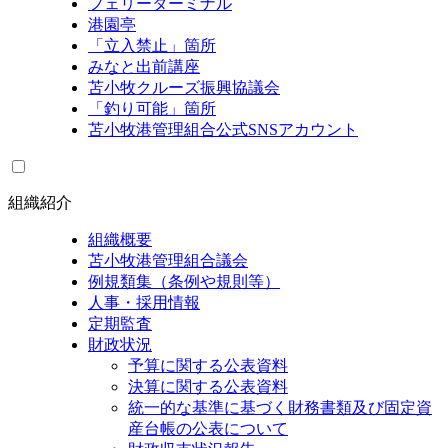
フェリーターミナル
港園亭
「立入禁止」箇所
みなと出前講座
苫小牧クルーズ振興協議会
「釣り可能」箇所
苫小牧港管理組合公式SNSアカウント
組織紹介
組織概要
苫小牧港管理組合議会
例規類集（条例や規則等）
人事・採用情報
定期監査
財政状況
予算に関する公表資料
決算に関する公表資料
統一的な基準に基づく財務書類及び固定資
産台帳の公表について