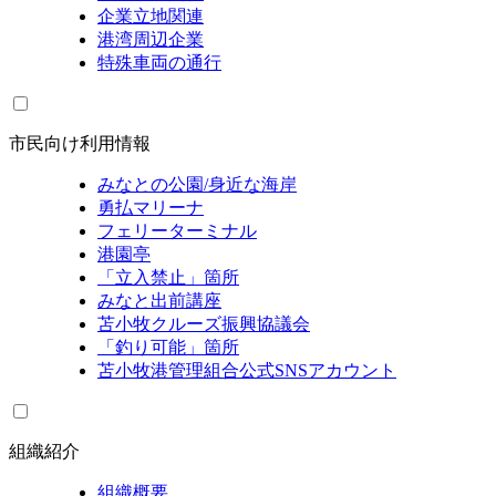
企業立地関連
港湾周辺企業
特殊車両の通行
市民向け利用情報
みなとの公園/身近な海岸
勇払マリーナ
フェリーターミナル
港園亭
「立入禁止」箇所
みなと出前講座
苫小牧クルーズ振興協議会
「釣り可能」箇所
苫小牧港管理組合公式SNSアカウント
組織紹介
組織概要