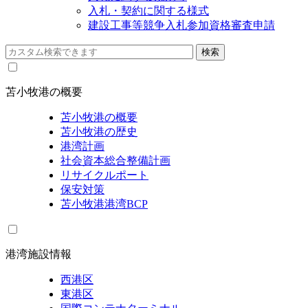
入札・契約に関する様式
建設工事等競争入札参加資格審査申請
苫小牧港の概要
苫小牧港の概要
苫小牧港の歴史
港湾計画
社会資本総合整備計画
リサイクルポート
保安対策
苫小牧港港湾BCP
港湾施設情報
西港区
東港区