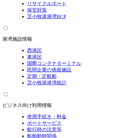
リサイクルポート
保安対策
苫小牧港港湾BCP
港湾施設情報
西港区
東港区
国際コンテナターミナル
民間企業の係留施設
定期・定航船
苫小牧港港湾統計
ビジネス向け利用情報
使用手続き・料金
ポートサービス
航行時の注意等
船舶動静関係