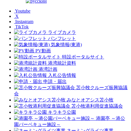
Youtube
X
Instagram
TikTok
ライブカメラ
パンフレット
気象情報(東港)
PV動画
特設ポータルサイト
港湾統計資料
港湾計画
入札公告情報
申請・届出
苫小牧クルーズ振興協議
会
みなとオアシス苫小牧
苫小牧港利用促進協議会
キラキラ公園
港園亭 ～港公
園バーベキュー施設～
ネーミングライツ事業