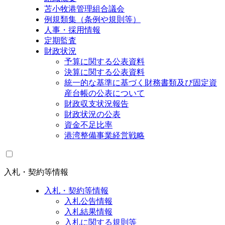
苫小牧港管理組合議会
例規類集（条例や規則等）
人事・採用情報
定期監査
財政状況
予算に関する公表資料
決算に関する公表資料
統一的な基準に基づく財務書類及び固定資
産台帳の公表について
財政収支状況報告
財政状況の公表
資金不足比率
港湾整備事業経営戦略
入札・契約等情報
入札・契約等情報
入札公告情報
入札結果情報
入札に関する規則等