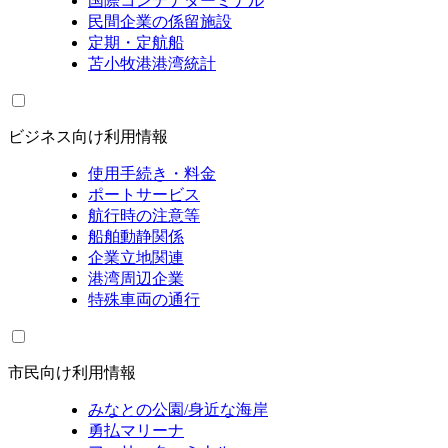
国際コンテナターミナル
民間企業の係留施設
定期・定航船
苫小牧港港湾統計
ビジネス向け利用情報
使用手続き・料金
ポートサービス
航行時の注意等
船舶動静関係
企業立地関連
港湾周辺企業
特殊車両の通行
市民向け利用情報
みなとの公園/身近な海岸
勇払マリーナ