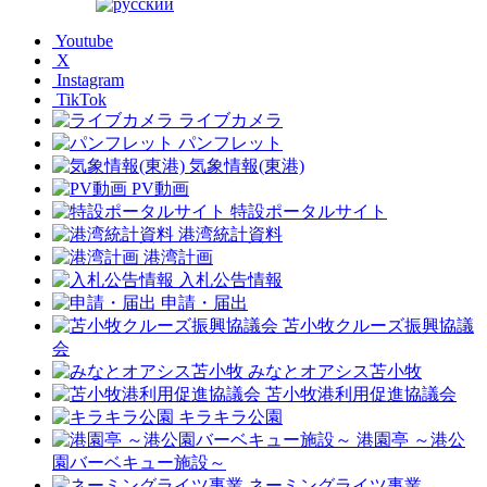
Youtube
X
Instagram
TikTok
ライブカメラ
パンフレット
気象情報(東港)
PV動画
特設ポータルサイト
港湾統計資料
港湾計画
入札公告情報
申請・届出
苫小牧クルーズ振興協議
会
みなとオアシス苫小牧
苫小牧港利用促進協議会
キラキラ公園
港園亭 ～港公
園バーベキュー施設～
ネーミングライツ事業