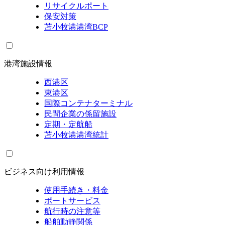
リサイクルポート
保安対策
苫小牧港港湾BCP
港湾施設情報
西港区
東港区
国際コンテナターミナル
民間企業の係留施設
定期・定航船
苫小牧港港湾統計
ビジネス向け利用情報
使用手続き・料金
ポートサービス
航行時の注意等
船舶動静関係