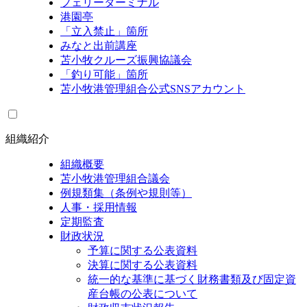
フェリーターミナル
港園亭
「立入禁止」箇所
みなと出前講座
苫小牧クルーズ振興協議会
「釣り可能」箇所
苫小牧港管理組合公式SNSアカウント
組織紹介
組織概要
苫小牧港管理組合議会
例規類集（条例や規則等）
人事・採用情報
定期監査
財政状況
予算に関する公表資料
決算に関する公表資料
統一的な基準に基づく財務書類及び固定資
産台帳の公表について