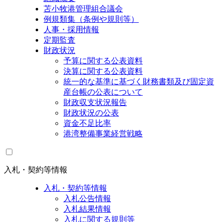
苫小牧港管理組合議会
例規類集（条例や規則等）
人事・採用情報
定期監査
財政状況
予算に関する公表資料
決算に関する公表資料
統一的な基準に基づく財務書類及び固定資
産台帳の公表について
財政収支状況報告
財政状況の公表
資金不足比率
港湾整備事業経営戦略
入札・契約等情報
入札・契約等情報
入札公告情報
入札結果情報
入札に関する規則等