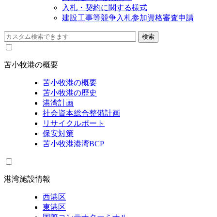
入札・契約に関する様式
建設工事等競争入札参加資格審査申請
苫小牧港の概要
苫小牧港の概要
苫小牧港の歴史
港湾計画
社会資本総合整備計画
リサイクルポート
保安対策
苫小牧港港湾BCP
港湾施設情報
西港区
東港区