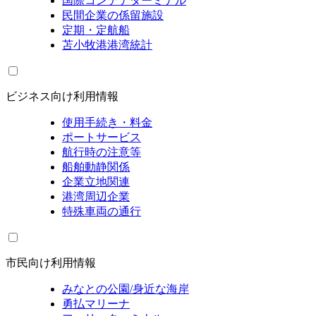
国際コンテナターミナル
民間企業の係留施設
定期・定航船
苫小牧港港湾統計
ビジネス向け利用情報
使用手続き・料金
ポートサービス
航行時の注意等
船舶動静関係
企業立地関連
港湾周辺企業
特殊車両の通行
市民向け利用情報
みなとの公園/身近な海岸
勇払マリーナ