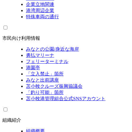
企業立地関連
港湾周辺企業
特殊車両の通行
市民向け利用情報
みなとの公園/身近な海岸
勇払マリーナ
フェリーターミナル
港園亭
「立入禁止」箇所
みなと出前講座
苫小牧クルーズ振興協議会
「釣り可能」箇所
苫小牧港管理組合公式SNSアカウント
組織紹介
組織概要