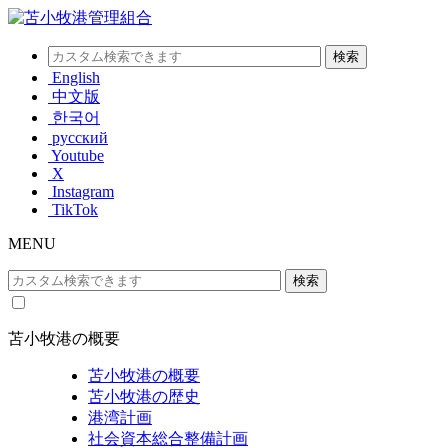
English
中文版
한국어
русский
Youtube
X
Instagram
TikTok
MENU
苫小牧港の概要
苫小牧港の概要
苫小牧港の歴史
港湾計画
社会資本総合整備計画