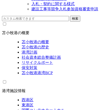
入札・契約に関する様式
建設工事等競争入札参加資格審査申請
苫小牧港の概要
苫小牧港の概要
苫小牧港の歴史
港湾計画
社会資本総合整備計画
リサイクルポート
保安対策
苫小牧港港湾BCP
港湾施設情報
西港区
東港区