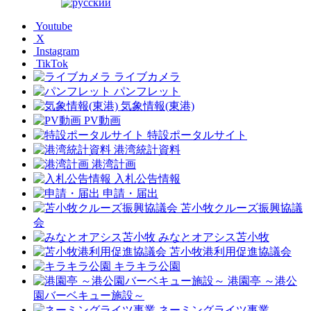
Youtube
X
Instagram
TikTok
ライブカメラ
パンフレット
気象情報(東港)
PV動画
特設ポータルサイト
港湾統計資料
港湾計画
入札公告情報
申請・届出
苫小牧クルーズ振興協議
会
みなとオアシス苫小牧
苫小牧港利用促進協議会
キラキラ公園
港園亭 ～港公
園バーベキュー施設～
ネーミングライツ事業