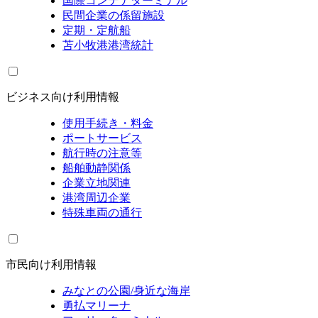
国際コンテナターミナル
民間企業の係留施設
定期・定航船
苫小牧港港湾統計
ビジネス向け利用情報
使用手続き・料金
ポートサービス
航行時の注意等
船舶動静関係
企業立地関連
港湾周辺企業
特殊車両の通行
市民向け利用情報
みなとの公園/身近な海岸
勇払マリーナ