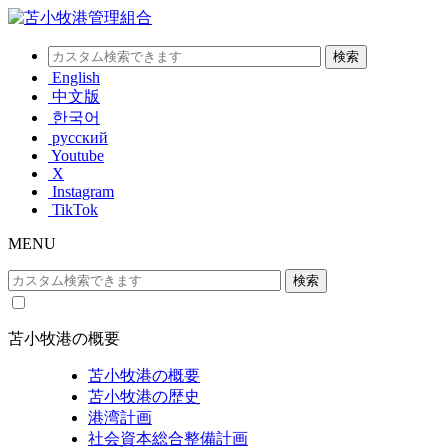
English
中文版
한국어
русский
Youtube
X
Instagram
TikTok
MENU
苫小牧港の概要
苫小牧港の概要
苫小牧港の歴史
港湾計画
社会資本総合整備計画