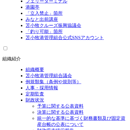
フェリーターミナル
港園亭
「立入禁止」箇所
みなと出前講座
苫小牧クルーズ振興協議会
「釣り可能」箇所
苫小牧港管理組合公式SNSアカウント
組織紹介
組織概要
苫小牧港管理組合議会
例規類集（条例や規則等）
人事・採用情報
定期監査
財政状況
予算に関する公表資料
決算に関する公表資料
統一的な基準に基づく財務書類及び固定資
産台帳の公表について