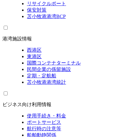
リサイクルポート
保安対策
苫小牧港港湾BCP
港湾施設情報
西港区
東港区
国際コンテナターミナル
民間企業の係留施設
定期・定航船
苫小牧港港湾統計
ビジネス向け利用情報
使用手続き・料金
ポートサービス
航行時の注意等
船舶動静関係