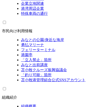
企業立地関連
港湾周辺企業
特殊車両の通行
市民向け利用情報
みなとの公園/身近な海岸
勇払マリーナ
フェリーターミナル
港園亭
「立入禁止」箇所
みなと出前講座
苫小牧クルーズ振興協議会
「釣り可能」箇所
苫小牧港管理組合公式SNSアカウント
組織紹介
組織概要