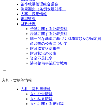
苫小牧港管理組合議会
例規類集（条例や規則等）
人事・採用情報
定期監査
財政状況
予算に関する公表資料
決算に関する公表資料
統一的な基準に基づく財務書類及び固定資
産台帳の公表について
財政収支状況報告
財政状況の公表
資金不足比率
港湾整備事業経営戦略
入札・契約等情報
入札・契約等情報
入札公告情報
入札結果情報
入札に関する規則等