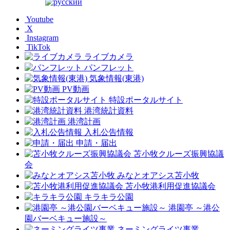
Youtube
X
Instagram
TikTok
ライブカメラ
パンフレット
気象情報(東港)
PV動画
特設ポータルサイト
港湾統計資料
港湾計画
入札公告情報
申請・届出
苫小牧クルーズ振興協議
会
みなとオアシス苫小牧
苫小牧港利用促進協議会
キラキラ公園
港園亭 ～港公
園バーベキュー施設～
ネーミングライツ事業