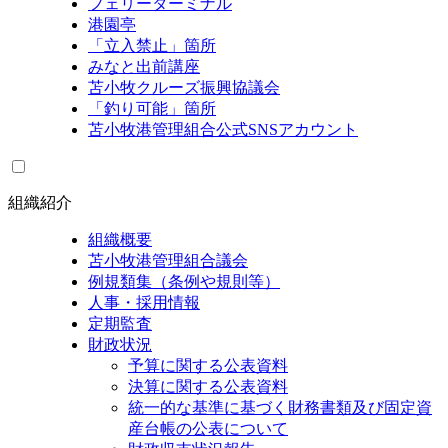
フェリーターミナル
港園亭
「立入禁止」箇所
みなと出前講座
苫小牧クルーズ振興協議会
「釣り可能」箇所
苫小牧港管理組合公式SNSアカウント
組織紹介
組織概要
苫小牧港管理組合議会
例規類集（条例や規則等）
人事・採用情報
定期監査
財政状況
予算に関する公表資料
決算に関する公表資料
統一的な基準に基づく財務書類及び固定資
産台帳の公表について