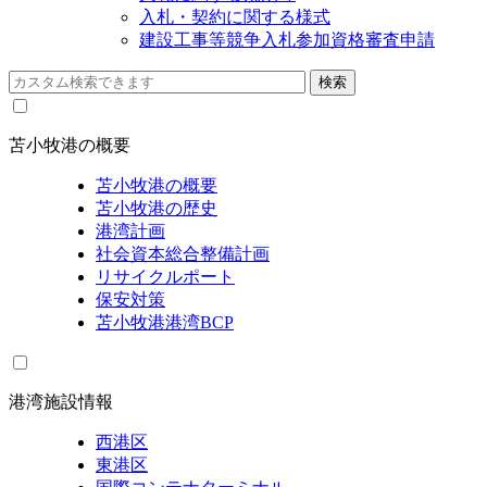
入札・契約に関する様式
建設工事等競争入札参加資格審査申請
苫小牧港の概要
苫小牧港の概要
苫小牧港の歴史
港湾計画
社会資本総合整備計画
リサイクルポート
保安対策
苫小牧港港湾BCP
港湾施設情報
西港区
東港区