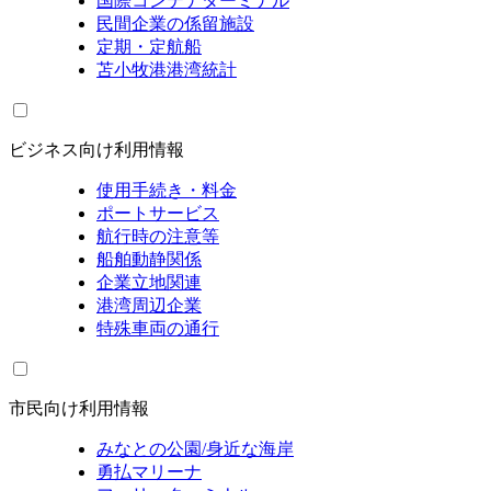
国際コンテナターミナル
民間企業の係留施設
定期・定航船
苫小牧港港湾統計
ビジネス向け利用情報
使用手続き・料金
ポートサービス
航行時の注意等
船舶動静関係
企業立地関連
港湾周辺企業
特殊車両の通行
市民向け利用情報
みなとの公園/身近な海岸
勇払マリーナ