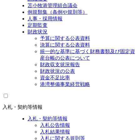
苫小牧港管理組合議会
例規類集（条例や規則等）
人事・採用情報
定期監査
財政状況
予算に関する公表資料
決算に関する公表資料
統一的な基準に基づく財務書類及び固定資
産台帳の公表について
財政収支状況報告
財政状況の公表
資金不足比率
港湾整備事業経営戦略
入札・契約等情報
入札・契約等情報
入札公告情報
入札結果情報
入札に関する規則等