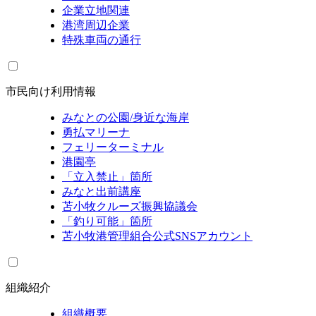
企業立地関連
港湾周辺企業
特殊車両の通行
市民向け利用情報
みなとの公園/身近な海岸
勇払マリーナ
フェリーターミナル
港園亭
「立入禁止」箇所
みなと出前講座
苫小牧クルーズ振興協議会
「釣り可能」箇所
苫小牧港管理組合公式SNSアカウント
組織紹介
組織概要