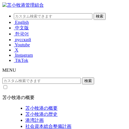
English
中文版
한국어
русский
Youtube
X
Instagram
TikTok
MENU
苫小牧港の概要
苫小牧港の概要
苫小牧港の歴史
港湾計画
社会資本総合整備計画