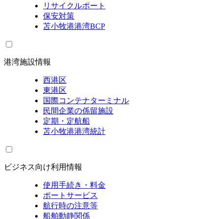
リサイクルポート
保安対策
苫小牧港港湾BCP
港湾施設情報
西港区
東港区
国際コンテナターミナル
民間企業の係留施設
定期・定航船
苫小牧港港湾統計
ビジネス向け利用情報
使用手続き・料金
ポートサービス
航行時の注意等
船舶動静関係