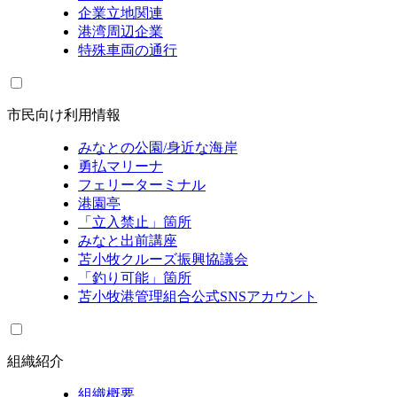
企業立地関連
港湾周辺企業
特殊車両の通行
市民向け利用情報
みなとの公園/身近な海岸
勇払マリーナ
フェリーターミナル
港園亭
「立入禁止」箇所
みなと出前講座
苫小牧クルーズ振興協議会
「釣り可能」箇所
苫小牧港管理組合公式SNSアカウント
組織紹介
組織概要