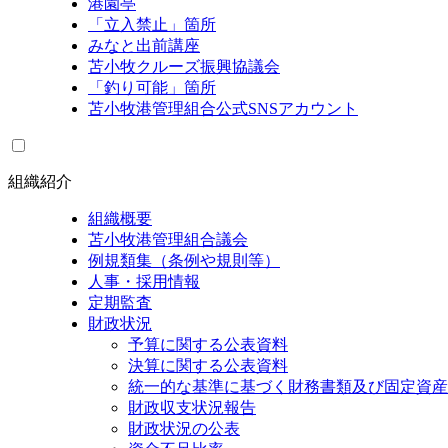
港園亭
「立入禁止」箇所
みなと出前講座
苫小牧クルーズ振興協議会
「釣り可能」箇所
苫小牧港管理組合公式SNSアカウント
組織紹介
組織概要
苫小牧港管理組合議会
例規類集（条例や規則等）
人事・採用情報
定期監査
財政状況
予算に関する公表資料
決算に関する公表資料
統一的な基準に基づく財務書類及び固定資産
財政収支状況報告
財政状況の公表