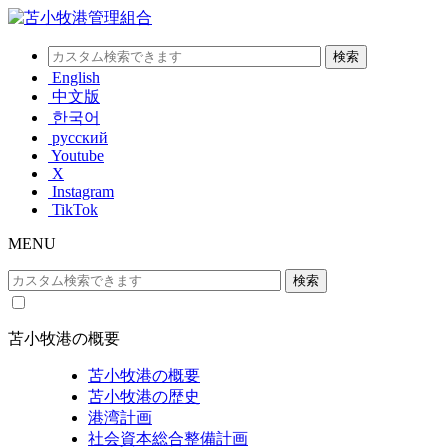
English
中文版
한국어
русский
Youtube
X
Instagram
TikTok
MENU
苫小牧港の概要
苫小牧港の概要
苫小牧港の歴史
港湾計画
社会資本総合整備計画