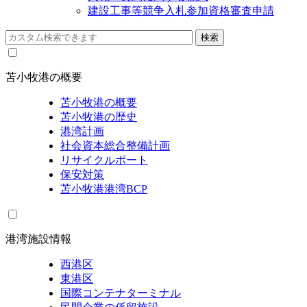
建設工事等競争入札参加資格審査申請
苫小牧港の概要
苫小牧港の概要
苫小牧港の歴史
港湾計画
社会資本総合整備計画
リサイクルポート
保安対策
苫小牧港港湾BCP
港湾施設情報
西港区
東港区
国際コンテナターミナル