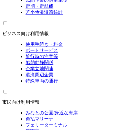
民間企業の係留施設
定期・定航船
苫小牧港港湾統計
ビジネス向け利用情報
使用手続き・料金
ポートサービス
航行時の注意等
船舶動静関係
企業立地関連
港湾周辺企業
特殊車両の通行
市民向け利用情報
みなとの公園/身近な海岸
勇払マリーナ
フェリーターミナル