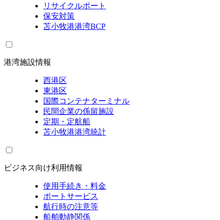
リサイクルポート
保安対策
苫小牧港港湾BCP
港湾施設情報
西港区
東港区
国際コンテナターミナル
民間企業の係留施設
定期・定航船
苫小牧港港湾統計
ビジネス向け利用情報
使用手続き・料金
ポートサービス
航行時の注意等
船舶動静関係