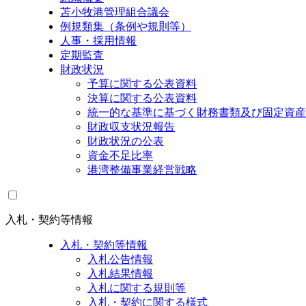
苫小牧港管理組合議会
例規類集（条例や規則等）
人事・採用情報
定期監査
財政状況
予算に関する公表資料
決算に関する公表資料
統一的な基準に基づく財務書類及び固定資産
財政収支状況報告
財政状況の公表
資金不足比率
港湾整備事業経営戦略
入札・契約等情報
入札・契約等情報
入札公告情報
入札結果情報
入札に関する規則等
入札・契約に関する様式