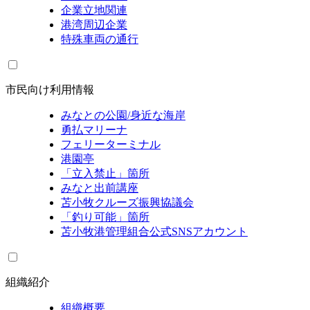
企業立地関連
港湾周辺企業
特殊車両の通行
市民向け利用情報
みなとの公園/身近な海岸
勇払マリーナ
フェリーターミナル
港園亭
「立入禁止」箇所
みなと出前講座
苫小牧クルーズ振興協議会
「釣り可能」箇所
苫小牧港管理組合公式SNSアカウント
組織紹介
組織概要