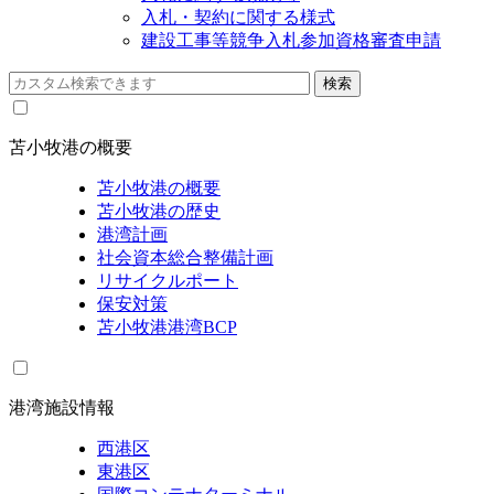
入札・契約に関する様式
建設工事等競争入札参加資格審査申請
苫小牧港の概要
苫小牧港の概要
苫小牧港の歴史
港湾計画
社会資本総合整備計画
リサイクルポート
保安対策
苫小牧港港湾BCP
港湾施設情報
西港区
東港区