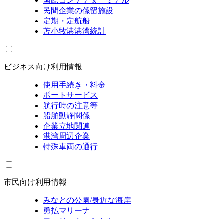
国際コンテナターミナル
民間企業の係留施設
定期・定航船
苫小牧港港湾統計
ビジネス向け利用情報
使用手続き・料金
ポートサービス
航行時の注意等
船舶動静関係
企業立地関連
港湾周辺企業
特殊車両の通行
市民向け利用情報
みなとの公園/身近な海岸
勇払マリーナ