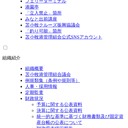
フェリーターミナル
港園亭
「立入禁止」箇所
みなと出前講座
苫小牧クルーズ振興協議会
「釣り可能」箇所
苫小牧港管理組合公式SNSアカウント
組織紹介
組織概要
苫小牧港管理組合議会
例規類集（条例や規則等）
人事・採用情報
定期監査
財政状況
予算に関する公表資料
決算に関する公表資料
統一的な基準に基づく財務書類及び固定資
産台帳の公表について