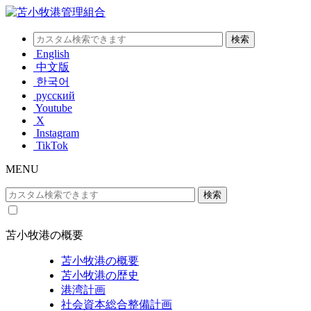
English
中文版
한국어
русский
Youtube
X
Instagram
TikTok
MENU
苫小牧港の概要
苫小牧港の概要
苫小牧港の歴史
港湾計画
社会資本総合整備計画