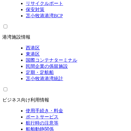
リサイクルポート
保安対策
苫小牧港港湾BCP
港湾施設情報
西港区
東港区
国際コンテナターミナル
民間企業の係留施設
定期・定航船
苫小牧港港湾統計
ビジネス向け利用情報
使用手続き・料金
ポートサービス
航行時の注意等
船舶動静関係