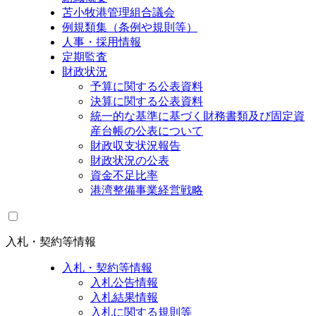
苫小牧港管理組合議会
例規類集（条例や規則等）
人事・採用情報
定期監査
財政状況
予算に関する公表資料
決算に関する公表資料
統一的な基準に基づく財務書類及び固定資
産台帳の公表について
財政収支状況報告
財政状況の公表
資金不足比率
港湾整備事業経営戦略
入札・契約等情報
入札・契約等情報
入札公告情報
入札結果情報
入札に関する規則等