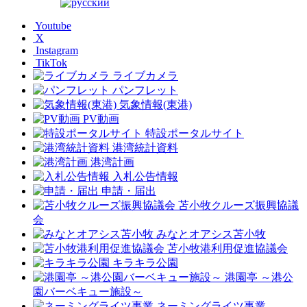
Youtube
X
Instagram
TikTok
ライブカメラ
パンフレット
気象情報(東港)
PV動画
特設ポータルサイト
港湾統計資料
港湾計画
入札公告情報
申請・届出
苫小牧クルーズ振興協議
会
みなとオアシス苫小牧
苫小牧港利用促進協議会
キラキラ公園
港園亭 ～港公
園バーベキュー施設～
ネーミングライツ事業