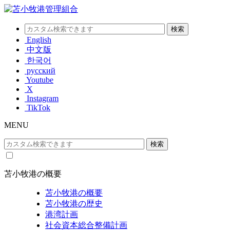
English
中文版
한국어
русский
Youtube
X
Instagram
TikTok
MENU
苫小牧港の概要
苫小牧港の概要
苫小牧港の歴史
港湾計画
社会資本総合整備計画