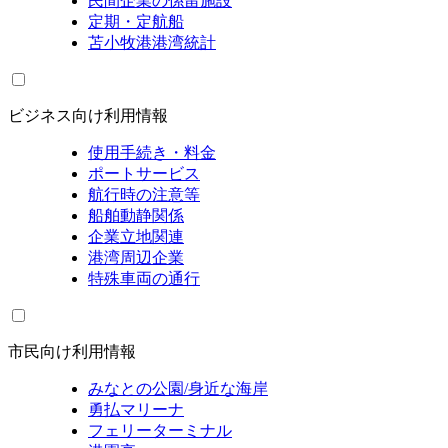
民間企業の係留施設
定期・定航船
苫小牧港港湾統計
ビジネス向け利用情報
使用手続き・料金
ポートサービス
航行時の注意等
船舶動静関係
企業立地関連
港湾周辺企業
特殊車両の通行
市民向け利用情報
みなとの公園/身近な海岸
勇払マリーナ
フェリーターミナル