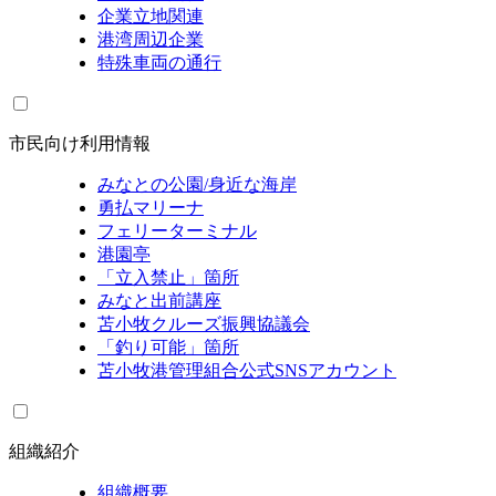
企業立地関連
港湾周辺企業
特殊車両の通行
市民向け利用情報
みなとの公園/身近な海岸
勇払マリーナ
フェリーターミナル
港園亭
「立入禁止」箇所
みなと出前講座
苫小牧クルーズ振興協議会
「釣り可能」箇所
苫小牧港管理組合公式SNSアカウント
組織紹介
組織概要