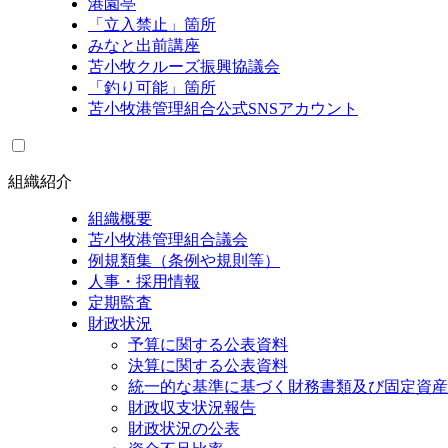
港園亭
「立入禁止」箇所
みなと出前講座
苫小牧クルーズ振興協議会
「釣り可能」箇所
苫小牧港管理組合公式SNSアカウント
組織紹介
組織概要
苫小牧港管理組合議会
例規類集（条例や規則等）
人事・採用情報
定期監査
財政状況
予算に関する公表資料
決算に関する公表資料
統一的な基準に基づく財務書類及び固定資産
財政収支状況報告
財政状況の公表