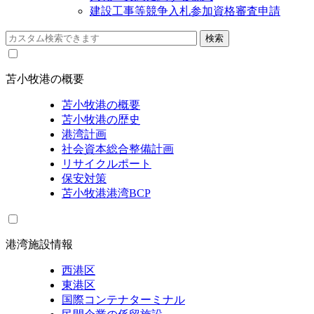
建設工事等競争入札参加資格審査申請
苫小牧港の概要
苫小牧港の概要
苫小牧港の歴史
港湾計画
社会資本総合整備計画
リサイクルポート
保安対策
苫小牧港港湾BCP
港湾施設情報
西港区
東港区
国際コンテナターミナル