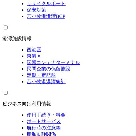
リサイクルポート
保安対策
苫小牧港港湾BCP
港湾施設情報
西港区
東港区
国際コンテナターミナル
民間企業の係留施設
定期・定航船
苫小牧港港湾統計
ビジネス向け利用情報
使用手続き・料金
ポートサービス
航行時の注意等
船舶動静関係