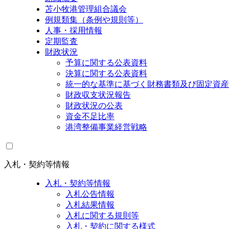
苫小牧港管理組合議会
例規類集（条例や規則等）
人事・採用情報
定期監査
財政状況
予算に関する公表資料
決算に関する公表資料
統一的な基準に基づく財務書類及び固定資産
財政収支状況報告
財政状況の公表
資金不足比率
港湾整備事業経営戦略
入札・契約等情報
入札・契約等情報
入札公告情報
入札結果情報
入札に関する規則等
入札・契約に関する様式