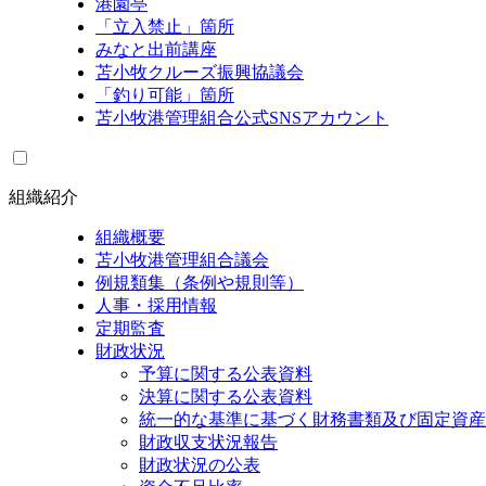
港園亭
「立入禁止」箇所
みなと出前講座
苫小牧クルーズ振興協議会
「釣り可能」箇所
苫小牧港管理組合公式SNSアカウント
組織紹介
組織概要
苫小牧港管理組合議会
例規類集（条例や規則等）
人事・採用情報
定期監査
財政状況
予算に関する公表資料
決算に関する公表資料
統一的な基準に基づく財務書類及び固定資産
財政収支状況報告
財政状況の公表