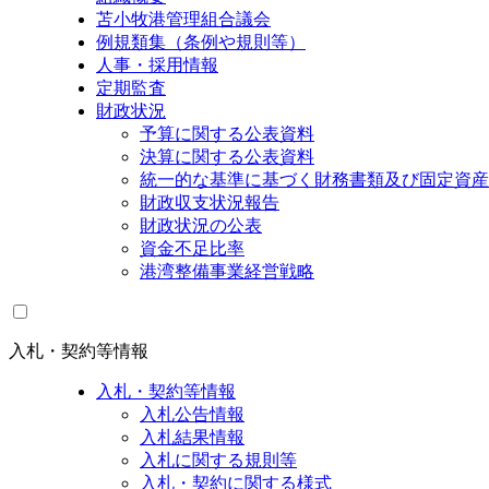
苫小牧港管理組合議会
例規類集（条例や規則等）
人事・採用情報
定期監査
財政状況
予算に関する公表資料
決算に関する公表資料
統一的な基準に基づく財務書類及び固定資産
財政収支状況報告
財政状況の公表
資金不足比率
港湾整備事業経営戦略
入札・契約等情報
入札・契約等情報
入札公告情報
入札結果情報
入札に関する規則等
入札・契約に関する様式