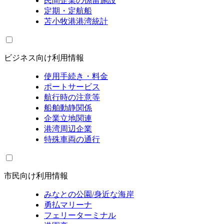
民間企業の係留施設
定期・定航船
苫小牧港港湾統計
ビジネス向け利用情報
使用手続き・料金
ポートサービス
航行時の注意等
船舶動静関係
企業立地関連
港湾周辺企業
特殊車両の通行
市民向け利用情報
みなとの公園/身近な海岸
勇払マリーナ
フェリーターミナル