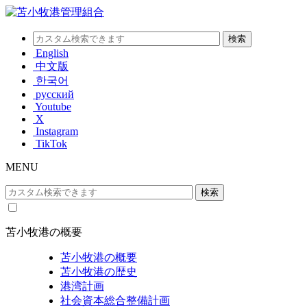
English
中文版
한국어
русский
Youtube
X
Instagram
TikTok
MENU
苫小牧港の概要
苫小牧港の概要
苫小牧港の歴史
港湾計画
社会資本総合整備計画