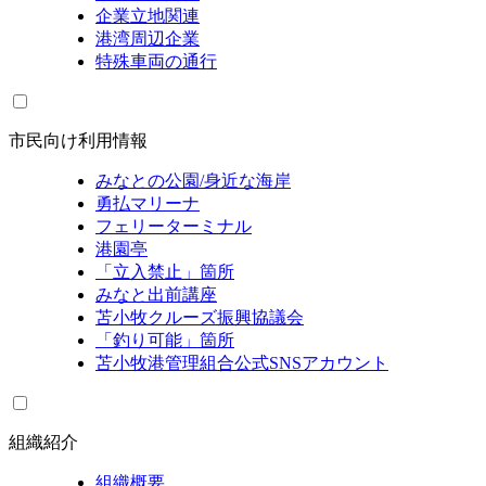
企業立地関連
港湾周辺企業
特殊車両の通行
市民向け利用情報
みなとの公園/身近な海岸
勇払マリーナ
フェリーターミナル
港園亭
「立入禁止」箇所
みなと出前講座
苫小牧クルーズ振興協議会
「釣り可能」箇所
苫小牧港管理組合公式SNSアカウント
組織紹介
組織概要