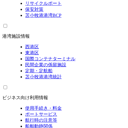
リサイクルポート
保安対策
苫小牧港港湾BCP
港湾施設情報
西港区
東港区
国際コンテナターミナル
民間企業の係留施設
定期・定航船
苫小牧港港湾統計
ビジネス向け利用情報
使用手続き・料金
ポートサービス
航行時の注意等
船舶動静関係