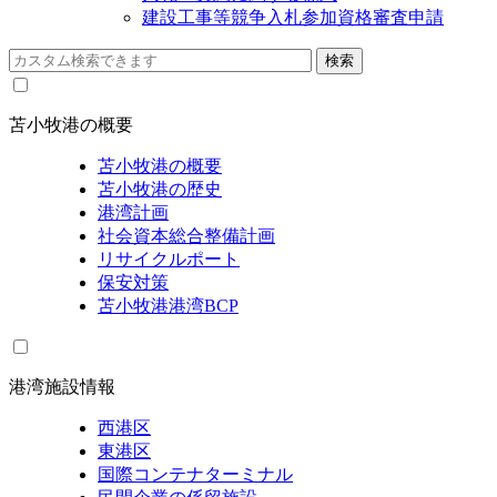
建設工事等競争入札参加資格審査申請
苫小牧港の概要
苫小牧港の概要
苫小牧港の歴史
港湾計画
社会資本総合整備計画
リサイクルポート
保安対策
苫小牧港港湾BCP
港湾施設情報
西港区
東港区
国際コンテナターミナル