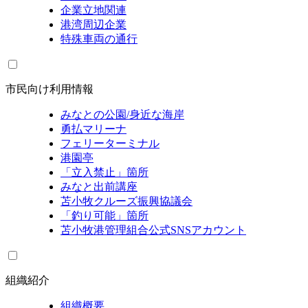
企業立地関連
港湾周辺企業
特殊車両の通行
市民向け利用情報
みなとの公園/身近な海岸
勇払マリーナ
フェリーターミナル
港園亭
「立入禁止」箇所
みなと出前講座
苫小牧クルーズ振興協議会
「釣り可能」箇所
苫小牧港管理組合公式SNSアカウント
組織紹介
組織概要