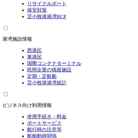
リサイクルポート
保安対策
苫小牧港港湾BCP
港湾施設情報
西港区
東港区
国際コンテナターミナル
民間企業の係留施設
定期・定航船
苫小牧港港湾統計
ビジネス向け利用情報
使用手続き・料金
ポートサービス
航行時の注意等
船舶動静関係