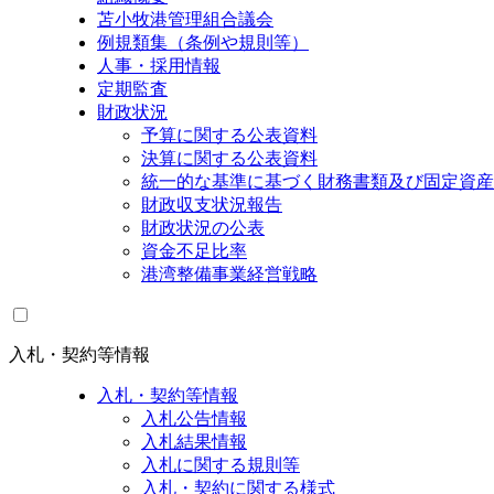
苫小牧港管理組合議会
例規類集（条例や規則等）
人事・採用情報
定期監査
財政状況
予算に関する公表資料
決算に関する公表資料
統一的な基準に基づく財務書類及び固定資産
財政収支状況報告
財政状況の公表
資金不足比率
港湾整備事業経営戦略
入札・契約等情報
入札・契約等情報
入札公告情報
入札結果情報
入札に関する規則等
入札・契約に関する様式