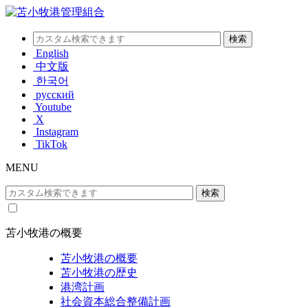
English
中文版
한국어
русский
Youtube
X
Instagram
TikTok
MENU
苫小牧港の概要
苫小牧港の概要
苫小牧港の歴史
港湾計画
社会資本総合整備計画