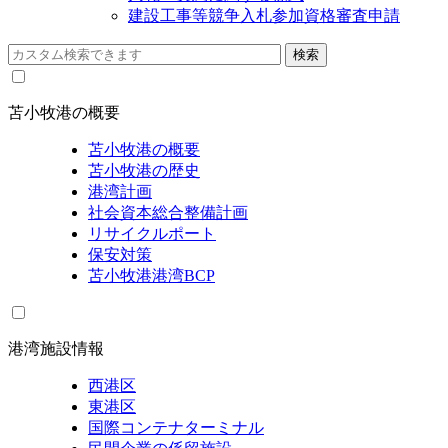
建設工事等競争入札参加資格審査申請
苫小牧港の概要
苫小牧港の概要
苫小牧港の歴史
港湾計画
社会資本総合整備計画
リサイクルポート
保安対策
苫小牧港港湾BCP
港湾施設情報
西港区
東港区
国際コンテナターミナル