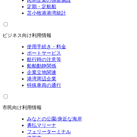
民間企業の係留施設
定期・定航船
苫小牧港港湾統計
ビジネス向け利用情報
使用手続き・料金
ポートサービス
航行時の注意等
船舶動静関係
企業立地関連
港湾周辺企業
特殊車両の通行
市民向け利用情報
みなとの公園/身近な海岸
勇払マリーナ
フェリーターミナル