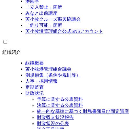
港園亭
「立入禁止」箇所
みなと出前講座
苫小牧クルーズ振興協議会
「釣り可能」箇所
苫小牧港管理組合公式SNSアカウント
組織紹介
組織概要
苫小牧港管理組合議会
例規類集（条例や規則等）
人事・採用情報
定期監査
財政状況
予算に関する公表資料
決算に関する公表資料
統一的な基準に基づく財務書類及び固定資産
財政収支状況報告
財政状況の公表