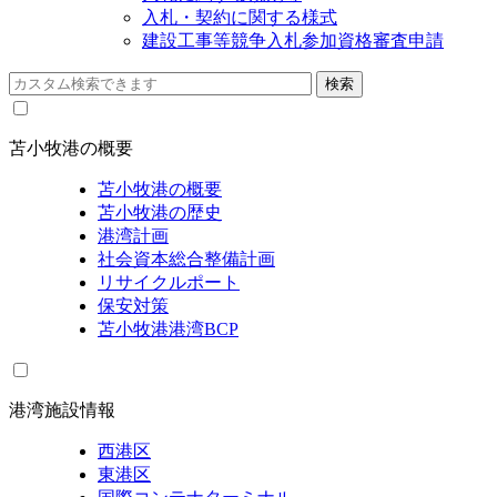
入札・契約に関する様式
建設工事等競争入札参加資格審査申請
苫小牧港の概要
苫小牧港の概要
苫小牧港の歴史
港湾計画
社会資本総合整備計画
リサイクルポート
保安対策
苫小牧港港湾BCP
港湾施設情報
西港区
東港区