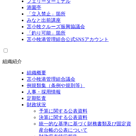
フェリーターミナル
港園亭
「立入禁止」箇所
みなと出前講座
苫小牧クルーズ振興協議会
「釣り可能」箇所
苫小牧港管理組合公式SNSアカウント
組織紹介
組織概要
苫小牧港管理組合議会
例規類集（条例や規則等）
人事・採用情報
定期監査
財政状況
予算に関する公表資料
決算に関する公表資料
統一的な基準に基づく財務書類及び固定資
産台帳の公表について