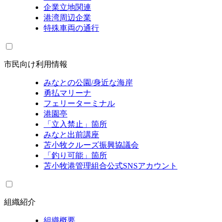
企業立地関連
港湾周辺企業
特殊車両の通行
市民向け利用情報
みなとの公園/身近な海岸
勇払マリーナ
フェリーターミナル
港園亭
「立入禁止」箇所
みなと出前講座
苫小牧クルーズ振興協議会
「釣り可能」箇所
苫小牧港管理組合公式SNSアカウント
組織紹介
組織概要