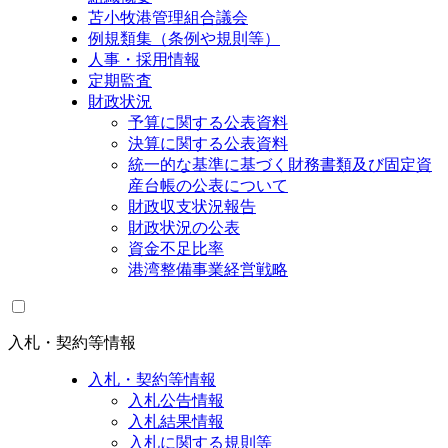
苫小牧港管理組合議会
例規類集（条例や規則等）
人事・採用情報
定期監査
財政状況
予算に関する公表資料
決算に関する公表資料
統一的な基準に基づく財務書類及び固定資
産台帳の公表について
財政収支状況報告
財政状況の公表
資金不足比率
港湾整備事業経営戦略
入札・契約等情報
入札・契約等情報
入札公告情報
入札結果情報
入札に関する規則等