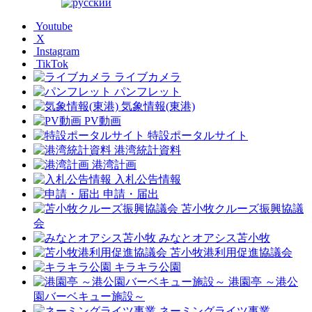
Youtube
X
Instagram
TikTok
ライブカメラ
パンフレット
気象情報(東港)
PV動画
特設ポータルサイト
港湾統計資料
港湾計画
入札公告情報
申請・届出
苫小牧クルーズ振興協議
会
みなとオアシス苫小牧
苫小牧港利用促進協議会
キラキラ公園
港園亭 ～港公
園バーベキュー施設～
ネーミングライツ事業