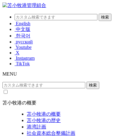
English
中文版
한국어
русский
Youtube
X
Instagram
TikTok
MENU
苫小牧港の概要
苫小牧港の概要
苫小牧港の歴史
港湾計画
社会資本総合整備計画