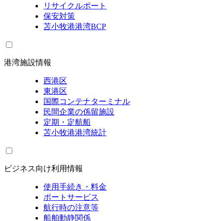
リサイクルポート
保安対策
苫小牧港港湾BCP
港湾施設情報
西港区
東港区
国際コンテナターミナル
民間企業の係留施設
定期・定航船
苫小牧港港湾統計
ビジネス向け利用情報
使用手続き・料金
ポートサービス
航行時の注意等
船舶動静関係