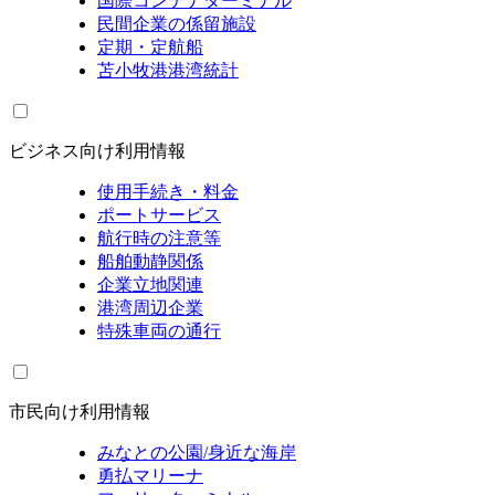
国際コンテナターミナル
民間企業の係留施設
定期・定航船
苫小牧港港湾統計
ビジネス向け利用情報
使用手続き・料金
ポートサービス
航行時の注意等
船舶動静関係
企業立地関連
港湾周辺企業
特殊車両の通行
市民向け利用情報
みなとの公園/身近な海岸
勇払マリーナ