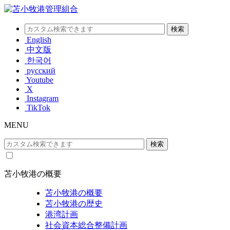
English
中文版
한국어
русский
Youtube
X
Instagram
TikTok
MENU
苫小牧港の概要
苫小牧港の概要
苫小牧港の歴史
港湾計画
社会資本総合整備計画