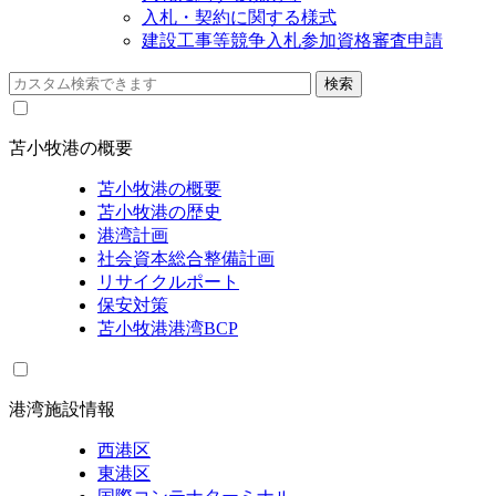
入札・契約に関する様式
建設工事等競争入札参加資格審査申請
苫小牧港の概要
苫小牧港の概要
苫小牧港の歴史
港湾計画
社会資本総合整備計画
リサイクルポート
保安対策
苫小牧港港湾BCP
港湾施設情報
西港区
東港区