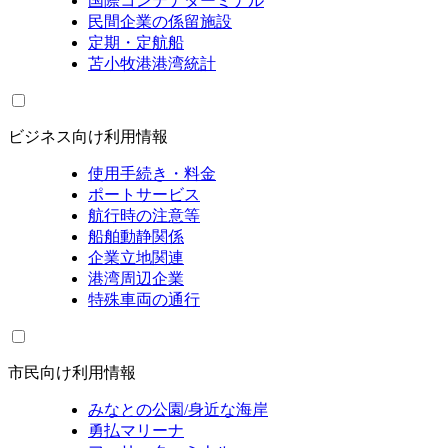
国際コンテナターミナル
民間企業の係留施設
定期・定航船
苫小牧港港湾統計
ビジネス向け利用情報
使用手続き・料金
ポートサービス
航行時の注意等
船舶動静関係
企業立地関連
港湾周辺企業
特殊車両の通行
市民向け利用情報
みなとの公園/身近な海岸
勇払マリーナ