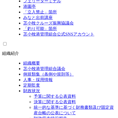
フェリーターミナル
港園亭
「立入禁止」箇所
みなと出前講座
苫小牧クルーズ振興協議会
「釣り可能」箇所
苫小牧港管理組合公式SNSアカウント
組織紹介
組織概要
苫小牧港管理組合議会
例規類集（条例や規則等）
人事・採用情報
定期監査
財政状況
予算に関する公表資料
決算に関する公表資料
統一的な基準に基づく財務書類及び固定資
産台帳の公表について