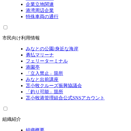
企業立地関連
港湾周辺企業
特殊車両の通行
市民向け利用情報
みなとの公園/身近な海岸
勇払マリーナ
フェリーターミナル
港園亭
「立入禁止」箇所
みなと出前講座
苫小牧クルーズ振興協議会
「釣り可能」箇所
苫小牧港管理組合公式SNSアカウント
組織紹介
組織概要