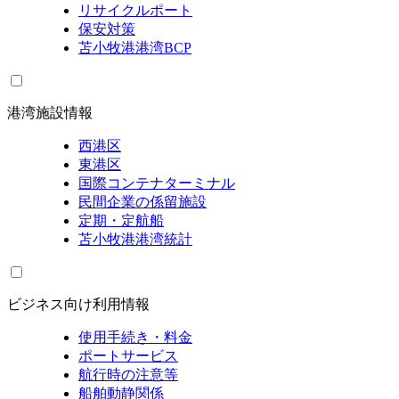
リサイクルポート
保安対策
苫小牧港港湾BCP
港湾施設情報
西港区
東港区
国際コンテナターミナル
民間企業の係留施設
定期・定航船
苫小牧港港湾統計
ビジネス向け利用情報
使用手続き・料金
ポートサービス
航行時の注意等
船舶動静関係