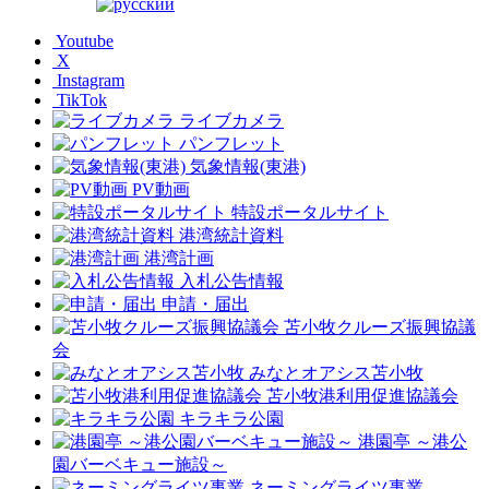
Youtube
X
Instagram
TikTok
ライブカメラ
パンフレット
気象情報(東港)
PV動画
特設ポータルサイト
港湾統計資料
港湾計画
入札公告情報
申請・届出
苫小牧クルーズ振興協議
会
みなとオアシス苫小牧
苫小牧港利用促進協議会
キラキラ公園
港園亭 ～港公
園バーベキュー施設～
ネーミングライツ事業