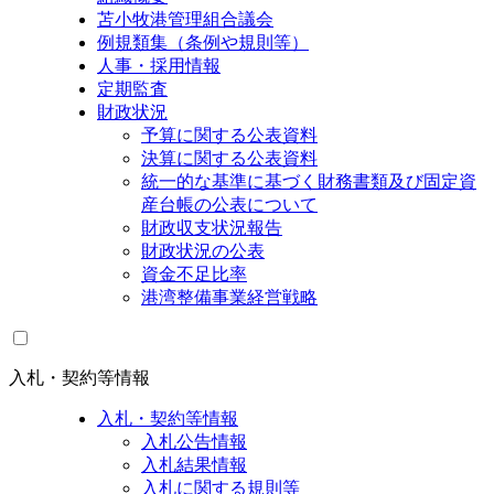
苫小牧港管理組合議会
例規類集（条例や規則等）
人事・採用情報
定期監査
財政状況
予算に関する公表資料
決算に関する公表資料
統一的な基準に基づく財務書類及び固定資
産台帳の公表について
財政収支状況報告
財政状況の公表
資金不足比率
港湾整備事業経営戦略
入札・契約等情報
入札・契約等情報
入札公告情報
入札結果情報
入札に関する規則等