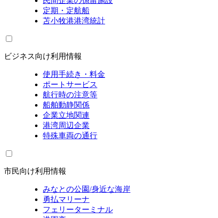
民間企業の係留施設
定期・定航船
苫小牧港港湾統計
ビジネス向け利用情報
使用手続き・料金
ポートサービス
航行時の注意等
船舶動静関係
企業立地関連
港湾周辺企業
特殊車両の通行
市民向け利用情報
みなとの公園/身近な海岸
勇払マリーナ
フェリーターミナル