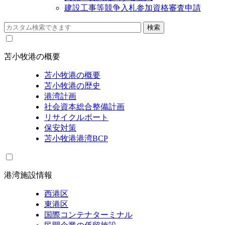
建設工事等競争入札参加資格審査申請
苫小牧港の概要
苫小牧港の概要
苫小牧港の歴史
港湾計画
社会資本総合整備計画
リサイクルポート
保安対策
苫小牧港港湾BCP
港湾施設情報
西港区
東港区
国際コンテナターミナル