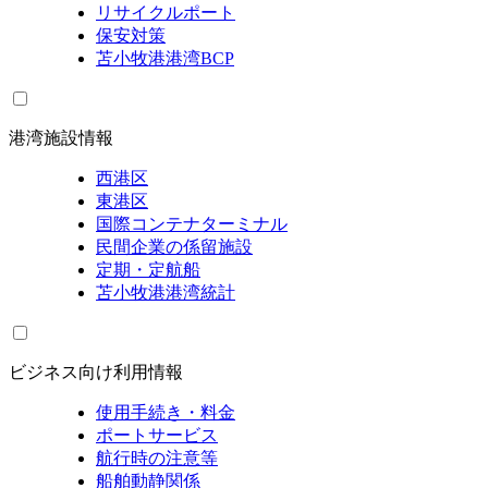
リサイクルポート
保安対策
苫小牧港港湾BCP
港湾施設情報
西港区
東港区
国際コンテナターミナル
民間企業の係留施設
定期・定航船
苫小牧港港湾統計
ビジネス向け利用情報
使用手続き・料金
ポートサービス
航行時の注意等
船舶動静関係