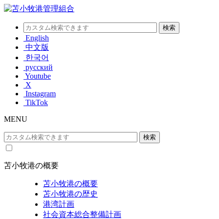
English
中文版
한국어
русский
Youtube
X
Instagram
TikTok
MENU
苫小牧港の概要
苫小牧港の概要
苫小牧港の歴史
港湾計画
社会資本総合整備計画