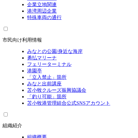
企業立地関連
港湾周辺企業
特殊車両の通行
市民向け利用情報
みなとの公園/身近な海岸
勇払マリーナ
フェリーターミナル
港園亭
「立入禁止」箇所
みなと出前講座
苫小牧クルーズ振興協議会
「釣り可能」箇所
苫小牧港管理組合公式SNSアカウント
組織紹介
組織概要