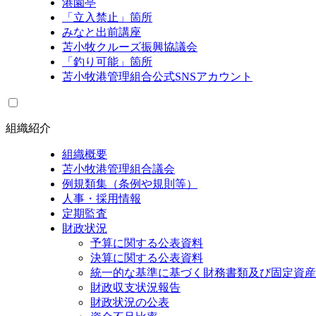
港園亭
「立入禁止」箇所
みなと出前講座
苫小牧クルーズ振興協議会
「釣り可能」箇所
苫小牧港管理組合公式SNSアカウント
組織紹介
組織概要
苫小牧港管理組合議会
例規類集（条例や規則等）
人事・採用情報
定期監査
財政状況
予算に関する公表資料
決算に関する公表資料
統一的な基準に基づく財務書類及び固定資産
財政収支状況報告
財政状況の公表