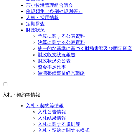
苫小牧港管理組合議会
例規類集（条例や規則等）
人事・採用情報
定期監査
財政状況
予算に関する公表資料
決算に関する公表資料
統一的な基準に基づく財務書類及び固定資産
財政収支状況報告
財政状況の公表
資金不足比率
港湾整備事業経営戦略
入札・契約等情報
入札・契約等情報
入札公告情報
入札結果情報
入札に関する規則等
入札・契約に関する様式