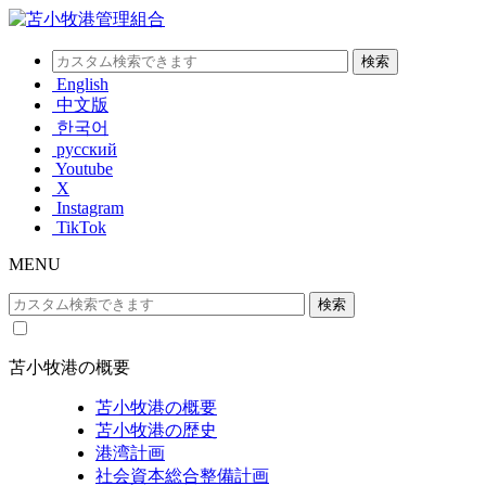
English
中文版
한국어
русский
Youtube
X
Instagram
TikTok
MENU
苫小牧港の概要
苫小牧港の概要
苫小牧港の歴史
港湾計画
社会資本総合整備計画