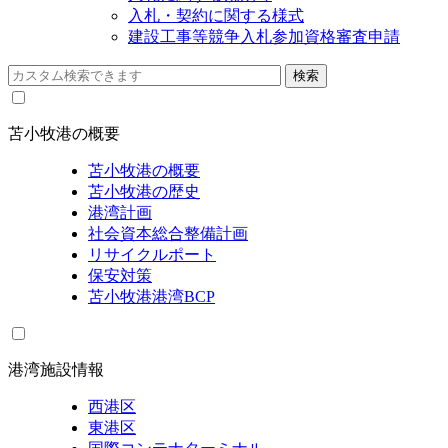
入札・契約に関する様式
建設工事等競争入札参加資格審査申請
苫小牧港の概要
苫小牧港の概要
苫小牧港の歴史
港湾計画
社会資本総合整備計画
リサイクルポート
保安対策
苫小牧港港湾BCP
港湾施設情報
西港区
東港区