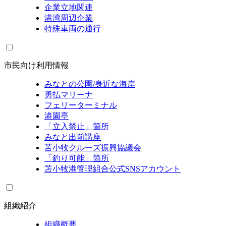
企業立地関連
港湾周辺企業
特殊車両の通行
市民向け利用情報
みなとの公園/身近な海岸
勇払マリーナ
フェリーターミナル
港園亭
「立入禁止」箇所
みなと出前講座
苫小牧クルーズ振興協議会
「釣り可能」箇所
苫小牧港管理組合公式SNSアカウント
組織紹介
組織概要