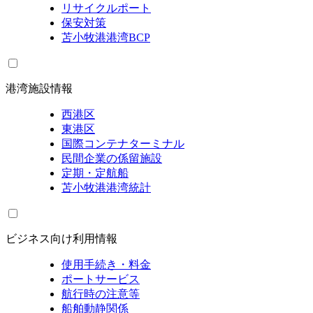
リサイクルポート
保安対策
苫小牧港港湾BCP
港湾施設情報
西港区
東港区
国際コンテナターミナル
民間企業の係留施設
定期・定航船
苫小牧港港湾統計
ビジネス向け利用情報
使用手続き・料金
ポートサービス
航行時の注意等
船舶動静関係