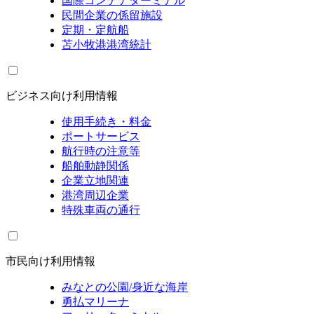
国際コンテナターミナル
民間企業の係留施設
定期・定航船
苫小牧港港湾統計
ビジネス向け利用情報
使用手続き・料金
ポートサービス
航行時の注意等
船舶動静関係
企業立地関連
港湾周辺企業
特殊車両の通行
市民向け利用情報
みなとの公園/身近な海岸
勇払マリーナ