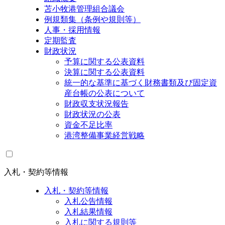
苫小牧港管理組合議会
例規類集（条例や規則等）
人事・採用情報
定期監査
財政状況
予算に関する公表資料
決算に関する公表資料
統一的な基準に基づく財務書類及び固定資
産台帳の公表について
財政収支状況報告
財政状況の公表
資金不足比率
港湾整備事業経営戦略
入札・契約等情報
入札・契約等情報
入札公告情報
入札結果情報
入札に関する規則等