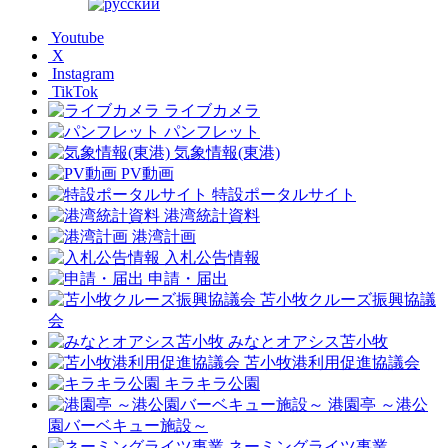
Youtube
X
Instagram
TikTok
ライブカメラ
パンフレット
気象情報(東港)
PV動画
特設ポータルサイト
港湾統計資料
港湾計画
入札公告情報
申請・届出
苫小牧クルーズ振興協議
会
みなとオアシス苫小牧
苫小牧港利用促進協議会
キラキラ公園
港園亭 ～港公
園バーベキュー施設～
ネーミングライツ事業