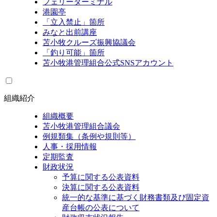
フェリーターミナル
港園亭
「立入禁止」箇所
みなと出前講座
苫小牧クルーズ振興協議会
「釣り可能」箇所
苫小牧港管理組合公式SNSアカウント
組織紹介
組織概要
苫小牧港管理組合議会
例規類集（条例や規則等）
人事・採用情報
定期監査
財政状況
予算に関する公表資料
決算に関する公表資料
統一的な基準に基づく財務書類及び固定資
産台帳の公表について